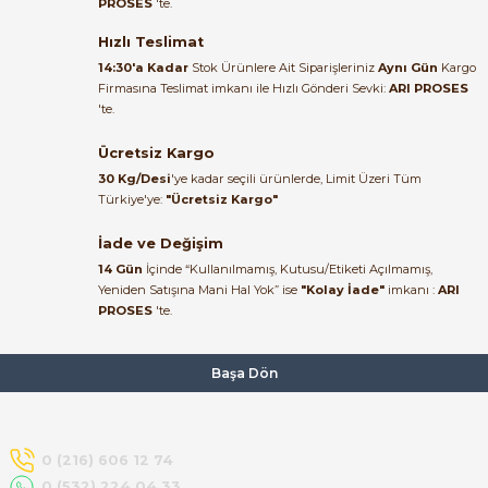
PROSES
'te.
Satıcı ilgili ve çok yardım severdi
bundan mehmet bey ilgi ve
Hızlı Teslimat
alakası için teşekkür ederim
14:30'a Kadar
Stok Ürünlere Ait Siparişleriniz
Aynı Gün
Kargo
Firmasına Teslimat imkanı ile Hızlı Gönderi Sevki:
ARI PROSES
muhammed demirci |
'te.
22/06/2026
e Pako Şalterler
Ücretsiz Kargo
Ürün elime eksiksiz ve hasarsız
30 Kg/Desi
'ye kadar seçili ürünlerde, Limit Üzeri Tüm
ulaştı. Paketleme özenliydi,
Türkiye'ye:
"Ücretsiz Kargo"
alışveriş sürecinden memnun
kaldım.
İade ve Değişim
14 Gün
İçinde “Kullanılmamış, Kutusu/Etiketi Açılmamış,
Kemal Toktaş | 20/06/2026
Yeniden Satışına Mani Hal Yok” ise
"Kolay İade"
imkanı :
ARI
PROSES
'te.
Alışveriş süreci de hızlı ve
problemsiz geçti.
Başa Dön
Kemal Toktaş | 20/06/2026
Havale ile odeme yaptim ve
0 (216) 606 12 74
tedirgindim ama saticinin
0 (532) 224 04 33