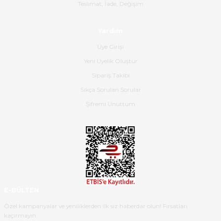
Gerçekten harika ve etkileyici
Teslimat, İade, Değişim
olmuş, tam istediğim gibi. Ayrıca
satış personeline de güzel ve
Yardım
nazik ilgisi için teşekkür ederim.
Üye Girişi
Dima Kulalac | 18/05/2026
Yeni Üyelik Oluştur
Hızlı bir şekilde elimize ulaştı
Sipariş Takibi
güzel paketlenmişti
Sıkça Sorulan Sorular
B... K... | 16/05/2026
Şifremi Unuttum
Ürün iki gün içinde elime
ulaştı.Ürünün paketlenmesi
gayet başarılı hasarsız bir şekilde
teslim aldım. Bu konudaki
hassasiyetleri ve Ürünün kalitesi
için teşekkür ederim
E-BÜLTEN
C... K... | 16/05/2026
Özel kampanyalar ve yeniliklerden ilk siz haberdar olun! Fırsatları
kaçırmayın.
Deneyimini Paylaş
Diğer yorumları göster