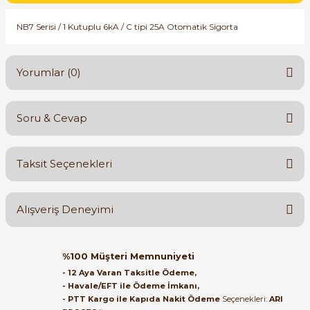
SIMATIC SAFETY
NB7 Serisi / 1 Kutuplu 6kA / C tipi 25A Otomatik Sigorta
Kaynakları - UPS
SIMATIC TIA PORTAL HMI Yazılımları
re Kesiciler
Yorumlar (0)
SIMATIC Yazılım Paketleri
SIMOTION Hareket Kontrol Üniteleri
Soru & Cevap
Bu ürüne ilk yorumu siz yapın!
alterleri
SIRIUS SAFETY
Taksit Seçenekleri
er Şalterleri
Yorum Yaz
Ürün hakkında henüz soru sorulmamış.
WinCC Unified Runtime Yazılımları
Alışveriş Deneyimi
Soru Sor
ler
Orijinal kutusuyla ertesi gün
%100 Müşteri Memnuniyeti
ulaştı elimize. Teşekkürler.
ı
- 12 Aya Varan Taksitle Ödeme,
- Havale/EFT ile Ödeme İmkanı,
B... A... | 27/06/2026
- PTT Kargo ile Kapıda Nakit Ödeme
Seçenekleri:
ARI
umuşak Yol Vericiler