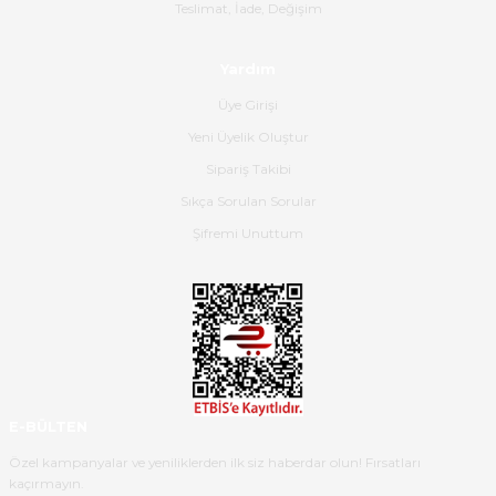
Gerçekten harika ve etkileyici
Teslimat, İade, Değişim
olmuş, tam istediğim gibi. Ayrıca
satış personeline de güzel ve
Yardım
nazik ilgisi için teşekkür ederim.
Üye Girişi
Dima Kulalac | 18/05/2026
Yeni Üyelik Oluştur
Hızlı bir şekilde elimize ulaştı
Sipariş Takibi
güzel paketlenmişti
Sıkça Sorulan Sorular
B... K... | 16/05/2026
Şifremi Unuttum
Ürün iki gün içinde elime
ulaştı.Ürünün paketlenmesi
gayet başarılı hasarsız bir şekilde
teslim aldım. Bu konudaki
hassasiyetleri ve Ürünün kalitesi
için teşekkür ederim
E-BÜLTEN
C... K... | 16/05/2026
Özel kampanyalar ve yeniliklerden ilk siz haberdar olun! Fırsatları
kaçırmayın.
Deneyimini Paylaş
Diğer yorumları göster