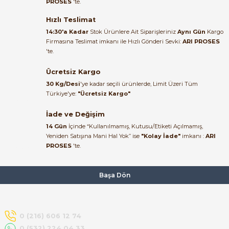
PROSES
'te.
Satıcı ilgili ve çok yardım severdi
bundan mehmet bey ilgi ve
Hızlı Teslimat
alakası için teşekkür ederim
14:30'a Kadar
Stok Ürünlere Ait Siparişleriniz
Aynı Gün
Kargo
Firmasına Teslimat imkanı ile Hızlı Gönderi Sevki:
ARI PROSES
muhammed demirci |
'te.
22/06/2026
e Pako Şalterler
Ücretsiz Kargo
Ürün elime eksiksiz ve hasarsız
30 Kg/Desi
'ye kadar seçili ürünlerde, Limit Üzeri Tüm
ulaştı. Paketleme özenliydi,
Türkiye'ye:
"Ücretsiz Kargo"
alışveriş sürecinden memnun
kaldım.
İade ve Değişim
14 Gün
İçinde “Kullanılmamış, Kutusu/Etiketi Açılmamış,
Kemal Toktaş | 20/06/2026
Yeniden Satışına Mani Hal Yok” ise
"Kolay İade"
imkanı :
ARI
PROSES
'te.
Alışveriş süreci de hızlı ve
problemsiz geçti.
Başa Dön
Kemal Toktaş | 20/06/2026
Havale ile odeme yaptim ve
0 (216) 606 12 74
tedirgindim ama saticinin
0 (532) 224 04 33