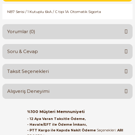
SIMATIC SAFETY
NB7 Serisi / 1 Kutuplu 6kA / C tipi 1A Otomatik Sigorta
Kaynakları - UPS
SIMATIC TIA PORTAL HMI Yazılımları
re Kesiciler
Yorumlar (0)
SIMATIC Yazılım Paketleri
SIMOTION Hareket Kontrol Üniteleri
Soru & Cevap
Bu ürüne ilk yorumu siz yapın!
alterleri
SIRIUS SAFETY
Taksit Seçenekleri
er Şalterleri
Yorum Yaz
Ürün hakkında henüz soru sorulmamış.
WinCC Unified Runtime Yazılımları
Alışveriş Deneyimi
Soru Sor
ler
Orijinal kutusuyla ertesi gün
%100 Müşteri Memnuniyeti
ulaştı elimize. Teşekkürler.
ı
- 12 Aya Varan Taksitle Ödeme,
- Havale/EFT ile Ödeme İmkanı,
B... A... | 27/06/2026
- PTT Kargo ile Kapıda Nakit Ödeme
Seçenekleri:
ARI
umuşak Yol Vericiler