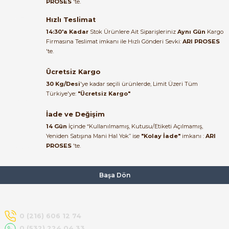
PROSES
'te.
Satıcı ilgili ve çok yardım severdi
bundan mehmet bey ilgi ve
Hızlı Teslimat
alakası için teşekkür ederim
14:30'a Kadar
Stok Ürünlere Ait Siparişleriniz
Aynı Gün
Kargo
Firmasına Teslimat imkanı ile Hızlı Gönderi Sevki:
ARI PROSES
muhammed demirci |
'te.
22/06/2026
e Pako Şalterler
Ücretsiz Kargo
Ürün elime eksiksiz ve hasarsız
30 Kg/Desi
'ye kadar seçili ürünlerde, Limit Üzeri Tüm
ulaştı. Paketleme özenliydi,
Türkiye'ye:
"Ücretsiz Kargo"
alışveriş sürecinden memnun
kaldım.
İade ve Değişim
14 Gün
İçinde “Kullanılmamış, Kutusu/Etiketi Açılmamış,
Kemal Toktaş | 20/06/2026
Yeniden Satışına Mani Hal Yok” ise
"Kolay İade"
imkanı :
ARI
PROSES
'te.
Alışveriş süreci de hızlı ve
problemsiz geçti.
Başa Dön
Kemal Toktaş | 20/06/2026
Havale ile odeme yaptim ve
0 (216) 606 12 74
tedirgindim ama saticinin
0 (532) 224 04 33