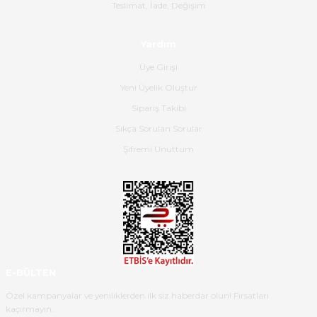
Gerçekten harika ve etkileyici
Teslimat, İade, Değişim
olmuş, tam istediğim gibi. Ayrıca
satış personeline de güzel ve
Yardım
nazik ilgisi için teşekkür ederim.
Üye Girişi
Dima Kulalac | 18/05/2026
Yeni Üyelik Oluştur
Hızlı bir şekilde elimize ulaştı
Sipariş Takibi
güzel paketlenmişti
Sıkça Sorulan Sorular
B... K... | 16/05/2026
Şifremi Unuttum
Ürün iki gün içinde elime
ulaştı.Ürünün paketlenmesi
gayet başarılı hasarsız bir şekilde
teslim aldım. Bu konudaki
hassasiyetleri ve Ürünün kalitesi
için teşekkür ederim
E-BÜLTEN
C... K... | 16/05/2026
Özel kampanyalar ve yeniliklerden ilk siz haberdar olun! Fırsatları
kaçırmayın.
Deneyimini Paylaş
Diğer yorumları göster