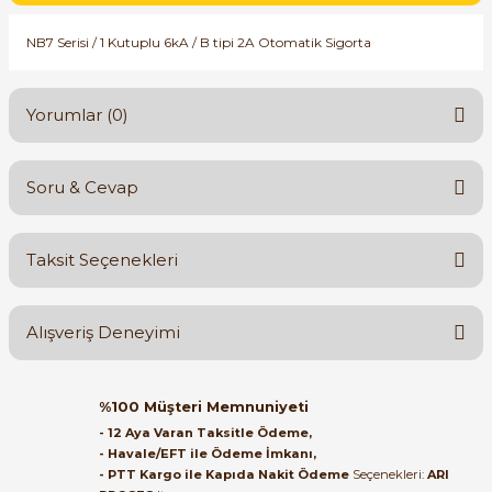
SIMATIC SAFETY
NB7 Serisi / 1 Kutuplu 6kA / B tipi 2A Otomatik Sigorta
Kaynakları - UPS
SIMATIC TIA PORTAL HMI Yazılımları
re Kesiciler
Yorumlar (0)
SIMATIC Yazılım Paketleri
SIMOTION Hareket Kontrol Üniteleri
Soru & Cevap
Bu ürüne ilk yorumu siz yapın!
alterleri
SIRIUS SAFETY
Taksit Seçenekleri
er Şalterleri
Yorum Yaz
Ürün hakkında henüz soru sorulmamış.
WinCC Unified Runtime Yazılımları
Alışveriş Deneyimi
Soru Sor
ler
Orijinal kutusuyla ertesi gün
%100 Müşteri Memnuniyeti
ulaştı elimize. Teşekkürler.
ı
- 12 Aya Varan Taksitle Ödeme,
- Havale/EFT ile Ödeme İmkanı,
B... A... | 27/06/2026
- PTT Kargo ile Kapıda Nakit Ödeme
Seçenekleri:
ARI
umuşak Yol Vericiler