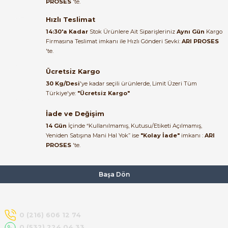
PROSES
'te.
Satıcı ilgili ve çok yardım severdi
bundan mehmet bey ilgi ve
Hızlı Teslimat
alakası için teşekkür ederim
14:30'a Kadar
Stok Ürünlere Ait Siparişleriniz
Aynı Gün
Kargo
Firmasına Teslimat imkanı ile Hızlı Gönderi Sevki:
ARI PROSES
muhammed demirci |
'te.
22/06/2026
e Pako Şalterler
Ücretsiz Kargo
Ürün elime eksiksiz ve hasarsız
30 Kg/Desi
'ye kadar seçili ürünlerde, Limit Üzeri Tüm
ulaştı. Paketleme özenliydi,
Türkiye'ye:
"Ücretsiz Kargo"
alışveriş sürecinden memnun
kaldım.
İade ve Değişim
14 Gün
İçinde “Kullanılmamış, Kutusu/Etiketi Açılmamış,
Kemal Toktaş | 20/06/2026
Yeniden Satışına Mani Hal Yok” ise
"Kolay İade"
imkanı :
ARI
PROSES
'te.
Alışveriş süreci de hızlı ve
problemsiz geçti.
Başa Dön
Kemal Toktaş | 20/06/2026
Havale ile odeme yaptim ve
0 (216) 606 12 74
tedirgindim ama saticinin
0 (532) 224 04 33