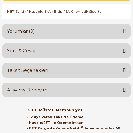
SIMATIC SAFETY
NB7 Serisi / 1 Kutuplu 6kA / B tipi 16A Otomatik Sigorta
Kaynakları - UPS
SIMATIC TIA PORTAL HMI Yazılımları
re Kesiciler
Yorumlar (0)
SIMATIC Yazılım Paketleri
SIMOTION Hareket Kontrol Üniteleri
Soru & Cevap
Bu ürüne ilk yorumu siz yapın!
alterleri
SIRIUS SAFETY
Taksit Seçenekleri
er Şalterleri
Yorum Yaz
Ürün hakkında henüz soru sorulmamış.
WinCC Unified Runtime Yazılımları
Alışveriş Deneyimi
Soru Sor
ler
Orijinal kutusuyla ertesi gün
%100 Müşteri Memnuniyeti
ulaştı elimize. Teşekkürler.
ı
- 12 Aya Varan Taksitle Ödeme,
- Havale/EFT ile Ödeme İmkanı,
B... A... | 27/06/2026
- PTT Kargo ile Kapıda Nakit Ödeme
Seçenekleri:
ARI
umuşak Yol Vericiler