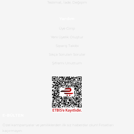
Gerçekten harika ve etkileyici
Teslimat, İade, Değişim
olmuş, tam istediğim gibi. Ayrıca
satış personeline de güzel ve
Yardım
nazik ilgisi için teşekkür ederim.
Üye Girişi
Dima Kulalac | 18/05/2026
Yeni Üyelik Oluştur
Hızlı bir şekilde elimize ulaştı
Sipariş Takibi
güzel paketlenmişti
Sıkça Sorulan Sorular
B... K... | 16/05/2026
Şifremi Unuttum
Ürün iki gün içinde elime
ulaştı.Ürünün paketlenmesi
gayet başarılı hasarsız bir şekilde
teslim aldım. Bu konudaki
hassasiyetleri ve Ürünün kalitesi
için teşekkür ederim
E-BÜLTEN
C... K... | 16/05/2026
Özel kampanyalar ve yeniliklerden ilk siz haberdar olun! Fırsatları
kaçırmayın.
Deneyimini Paylaş
Diğer yorumları göster