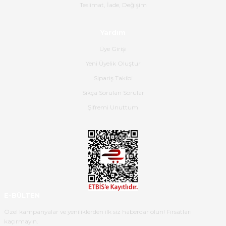
Gerçekten harika ve etkileyici
Teslimat, İade, Değişim
olmuş, tam istediğim gibi. Ayrıca
satış personeline de güzel ve
Yardım
nazik ilgisi için teşekkür ederim.
Üye Girişi
Dima Kulalac | 18/05/2026
Yeni Üyelik Oluştur
Hızlı bir şekilde elimize ulaştı
Sipariş Takibi
güzel paketlenmişti
Sıkça Sorulan Sorular
B... K... | 16/05/2026
Şifremi Unuttum
Ürün iki gün içinde elime
ulaştı.Ürünün paketlenmesi
gayet başarılı hasarsız bir şekilde
teslim aldım. Bu konudaki
hassasiyetleri ve Ürünün kalitesi
için teşekkür ederim
E-BÜLTEN
C... K... | 16/05/2026
Özel kampanyalar ve yeniliklerden ilk siz haberdar olun! Fırsatları
kaçırmayın.