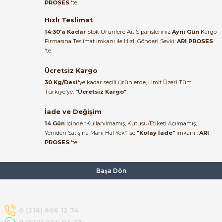
PROSES
'te.
Satıcı ilgili ve çok yardım severdi
bundan mehmet bey ilgi ve
Hızlı Teslimat
alakası için teşekkür ederim
14:30'a Kadar
Stok Ürünlere Ait Siparişleriniz
Aynı Gün
Kargo
Firmasına Teslimat imkanı ile Hızlı Gönderi Sevki:
ARI PROSES
muhammed demirci |
'te.
22/06/2026
e Pako Şalterler
Ücretsiz Kargo
Ürün elime eksiksiz ve hasarsız
30 Kg/Desi
'ye kadar seçili ürünlerde, Limit Üzeri Tüm
ulaştı. Paketleme özenliydi,
Türkiye'ye:
"Ücretsiz Kargo"
alışveriş sürecinden memnun
kaldım.
İade ve Değişim
14 Gün
İçinde “Kullanılmamış, Kutusu/Etiketi Açılmamış,
Kemal Toktaş | 20/06/2026
Yeniden Satışına Mani Hal Yok” ise
"Kolay İade"
imkanı :
ARI
PROSES
'te.
Alışveriş süreci de hızlı ve
problemsiz geçti.
Başa Dön
Kemal Toktaş | 20/06/2026
Havale ile odeme yaptim ve
0 (216) 606 12 74
tedirgindim ama saticinin