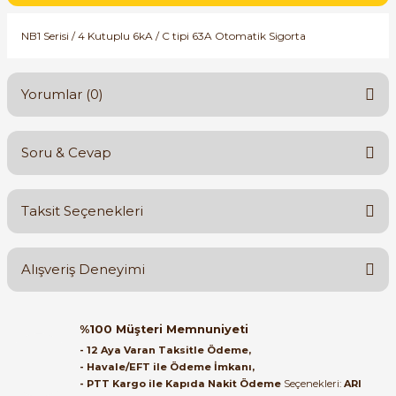
SIMATIC SAFETY
NB1 Serisi / 4 Kutuplu 6kA / C tipi 63A Otomatik Sigorta
Kaynakları - UPS
SIMATIC TIA PORTAL HMI Yazılımları
re Kesiciler
Yorumlar (0)
SIMATIC Yazılım Paketleri
SIMOTION Hareket Kontrol Üniteleri
Soru & Cevap
alterleri
Bu ürüne ilk yorumu siz yapın!
SIRIUS SAFETY
Taksit Seçenekleri
er Şalterleri
Yorum Yaz
WinCC Unified Runtime Yazılımları
Ürün hakkında henüz soru sorulmamış.
Alışveriş Deneyimi
Soru Sor
ler
Orijinal kutusuyla ertesi gün
%100 Müşteri Memnuniyeti
ulaştı elimize. Teşekkürler.
ı
- 12 Aya Varan Taksitle Ödeme,
- Havale/EFT ile Ödeme İmkanı,
B... A... | 27/06/2026
- PTT Kargo ile Kapıda Nakit Ödeme
Seçenekleri:
ARI
umuşak Yol Vericiler