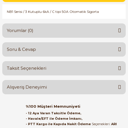
SIMATIC SAFETY
NB1 Serisi / 3 Kutuplu 6kA / C tipi 50A Otomatik Sigorta
Kaynakları - UPS
SIMATIC TIA PORTAL HMI Yazılımları
re Kesiciler
Yorumlar (0)
SIMATIC Yazılım Paketleri
SIMOTION Hareket Kontrol Üniteleri
Soru & Cevap
alterleri
Bu ürüne ilk yorumu siz yapın!
SIRIUS SAFETY
Taksit Seçenekleri
er Şalterleri
Yorum Yaz
WinCC Unified Runtime Yazılımları
Ürün hakkında henüz soru sorulmamış.
Alışveriş Deneyimi
Soru Sor
ler
Orijinal kutusuyla ertesi gün
%100 Müşteri Memnuniyeti
ulaştı elimize. Teşekkürler.
ı
- 12 Aya Varan Taksitle Ödeme,
- Havale/EFT ile Ödeme İmkanı,
B... A... | 27/06/2026
- PTT Kargo ile Kapıda Nakit Ödeme
Seçenekleri:
ARI
umuşak Yol Vericiler