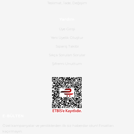
Gerçekten harika ve etkileyici
Teslimat, İade, Değişim
olmuş, tam istediğim gibi. Ayrıca
satış personeline de güzel ve
Yardım
nazik ilgisi için teşekkür ederim.
Üye Girişi
Dima Kulalac | 18/05/2026
Yeni Üyelik Oluştur
Hızlı bir şekilde elimize ulaştı
Sipariş Takibi
güzel paketlenmişti
Sıkça Sorulan Sorular
B... K... | 16/05/2026
Şifremi Unuttum
Ürün iki gün içinde elime
ulaştı.Ürünün paketlenmesi
gayet başarılı hasarsız bir şekilde
teslim aldım. Bu konudaki
hassasiyetleri ve Ürünün kalitesi
için teşekkür ederim
E-BÜLTEN
C... K... | 16/05/2026
Özel kampanyalar ve yeniliklerden ilk siz haberdar olun! Fırsatları
kaçırmayın.