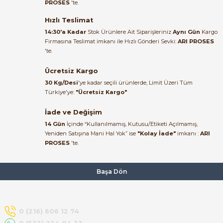
PROSES
'te.
Satıcı ilgili ve çok yardım severdi
bundan mehmet bey ilgi ve
Hızlı Teslimat
alakası için teşekkür ederim
14:30'a Kadar
Stok Ürünlere Ait Siparişleriniz
Aynı Gün
Kargo
Firmasına Teslimat imkanı ile Hızlı Gönderi Sevki:
ARI PROSES
muhammed demirci |
'te.
22/06/2026
e Pako Şalterler
Ücretsiz Kargo
Ürün elime eksiksiz ve hasarsız
30 Kg/Desi
'ye kadar seçili ürünlerde, Limit Üzeri Tüm
ulaştı. Paketleme özenliydi,
Türkiye'ye:
"Ücretsiz Kargo"
alışveriş sürecinden memnun
kaldım.
İade ve Değişim
14 Gün
İçinde “Kullanılmamış, Kutusu/Etiketi Açılmamış,
Kemal Toktaş | 20/06/2026
Yeniden Satışına Mani Hal Yok” ise
"Kolay İade"
imkanı :
ARI
PROSES
'te.
Alışveriş süreci de hızlı ve
problemsiz geçti.
Başa Dön
Kemal Toktaş | 20/06/2026
Havale ile odeme yaptim ve
0 (216) 606 12 74
tedirgindim ama saticinin