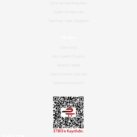
İptal ve İade Koşulları
Gerçekten harika ve etkileyici
Üyelik Sözleşmesi
olmuş, tam istediğim gibi. Ayrıca
satış personeline de güzel ve
Teslimat, İade, Değişim
nazik ilgisi için teşekkür ederim.
Dima Kulalac | 18/05/2026
Yardım
Üye Girişi
Hızlı bir şekilde elimize ulaştı
Yeni Üyelik Oluştur
güzel paketlenmişti
Sipariş Takibi
B... K... | 16/05/2026
Sıkça Sorulan Sorular
Şifremi Unuttum
Ürün iki gün içinde elime
ulaştı.Ürünün paketlenmesi
gayet başarılı hasarsız bir şekilde
teslim aldım. Bu konudaki
hassasiyetleri ve Ürünün kalitesi
için teşekkür ederim
C... K... | 16/05/2026
E-BÜLTEN