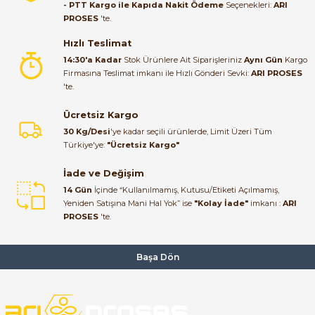
- PTT Kargo ile Kapıda Nakit Ödeme
Seçenekleri:
ARI
PROSES
'te.
Satıcı ilgili ve çok yardım severdi
bundan mehmet bey ilgi ve
Hızlı Teslimat
alakası için teşekkür ederim
14:30'a Kadar
Stok Ürünlere Ait Siparişleriniz
Aynı Gün
Kargo
Firmasına Teslimat imkanı ile Hızlı Gönderi Sevki:
ARI PROSES
muhammed demirci |
'te.
22/06/2026
e Pako Şalterler
Ücretsiz Kargo
Ürün elime eksiksiz ve hasarsız
30 Kg/Desi
'ye kadar seçili ürünlerde, Limit Üzeri Tüm
ulaştı. Paketleme özenliydi,
Türkiye'ye:
"Ücretsiz Kargo"
alışveriş sürecinden memnun
kaldım.
İade ve Değişim
14 Gün
İçinde “Kullanılmamış, Kutusu/Etiketi Açılmamış,
Kemal Toktaş | 20/06/2026
Yeniden Satışına Mani Hal Yok” ise
"Kolay İade"
imkanı :
ARI
PROSES
'te.
Alışveriş süreci de hızlı ve
problemsiz geçti.
Başa Dön
Kemal Toktaş | 20/06/2026
Havale ile odeme yaptim ve