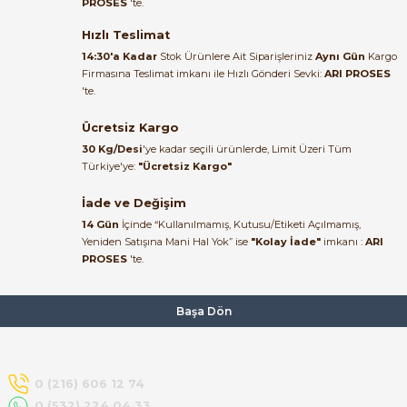
PROSES
'te.
Satıcı ilgili ve çok yardım severdi
bundan mehmet bey ilgi ve
Hızlı Teslimat
alakası için teşekkür ederim
14:30'a Kadar
Stok Ürünlere Ait Siparişleriniz
Aynı Gün
Kargo
Firmasına Teslimat imkanı ile Hızlı Gönderi Sevki:
ARI PROSES
muhammed demirci |
'te.
22/06/2026
e Pako Şalterler
Ücretsiz Kargo
Ürün elime eksiksiz ve hasarsız
30 Kg/Desi
'ye kadar seçili ürünlerde, Limit Üzeri Tüm
ulaştı. Paketleme özenliydi,
Türkiye'ye:
"Ücretsiz Kargo"
alışveriş sürecinden memnun
kaldım.
İade ve Değişim
14 Gün
İçinde “Kullanılmamış, Kutusu/Etiketi Açılmamış,
Kemal Toktaş | 20/06/2026
Yeniden Satışına Mani Hal Yok” ise
"Kolay İade"
imkanı :
ARI
PROSES
'te.
Alışveriş süreci de hızlı ve
problemsiz geçti.
Başa Dön
Kemal Toktaş | 20/06/2026
Havale ile odeme yaptim ve
0 (216) 606 12 74
tedirgindim ama saticinin
0 (532) 224 04 33