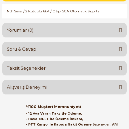
SIMATIC SAFETY
NB1 Serisi / 2 Kutuplu 6kA / C tipi 50A Otomatik Sigorta
Kaynakları - UPS
SIMATIC TIA PORTAL HMI Yazılımları
re Kesiciler
Yorumlar (0)
SIMATIC Yazılım Paketleri
SIMOTION Hareket Kontrol Üniteleri
Soru & Cevap
Bu ürüne ilk yorumu siz yapın!
alterleri
SIRIUS SAFETY
Taksit Seçenekleri
er Şalterleri
Yorum Yaz
Ürün hakkında henüz soru sorulmamış.
WinCC Unified Runtime Yazılımları
Alışveriş Deneyimi
Soru Sor
ler
Orijinal kutusuyla ertesi gün
%100 Müşteri Memnuniyeti
ulaştı elimize. Teşekkürler.
ı
- 12 Aya Varan Taksitle Ödeme,
- Havale/EFT ile Ödeme İmkanı,
B... A... | 27/06/2026
- PTT Kargo ile Kapıda Nakit Ödeme
Seçenekleri:
ARI
umuşak Yol Vericiler