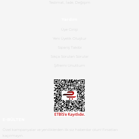
Gerçekten harika ve etkileyici
Teslimat, İade, Değişim
olmuş, tam istediğim gibi. Ayrıca
satış personeline de güzel ve
Yardım
nazik ilgisi için teşekkür ederim.
Üye Girişi
Dima Kulalac | 18/05/2026
Yeni Üyelik Oluştur
Hızlı bir şekilde elimize ulaştı
Sipariş Takibi
güzel paketlenmişti
Sıkça Sorulan Sorular
B... K... | 16/05/2026
Şifremi Unuttum
Ürün iki gün içinde elime
ulaştı.Ürünün paketlenmesi
gayet başarılı hasarsız bir şekilde
teslim aldım. Bu konudaki
hassasiyetleri ve Ürünün kalitesi
için teşekkür ederim
E-BÜLTEN
C... K... | 16/05/2026
Özel kampanyalar ve yeniliklerden ilk siz haberdar olun! Fırsatları
kaçırmayın.
Deneyimini Paylaş
Diğer yorumları göster