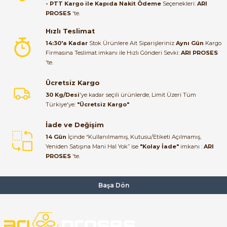
- PTT Kargo ile Kapıda Nakit Ödeme
Seçenekleri:
ARI
PROSES
'te.
Satıcı ilgili ve çok yardım severdi
bundan mehmet bey ilgi ve
Hızlı Teslimat
alakası için teşekkür ederim
14:30'a Kadar
Stok Ürünlere Ait Siparişleriniz
Aynı Gün
Kargo
Firmasına Teslimat imkanı ile Hızlı Gönderi Sevki:
ARI PROSES
muhammed demirci |
'te.
22/06/2026
e Pako Şalterler
Ücretsiz Kargo
Ürün elime eksiksiz ve hasarsız
30 Kg/Desi
'ye kadar seçili ürünlerde, Limit Üzeri Tüm
ulaştı. Paketleme özenliydi,
Türkiye'ye:
"Ücretsiz Kargo"
alışveriş sürecinden memnun
kaldım.
İade ve Değişim
14 Gün
İçinde “Kullanılmamış, Kutusu/Etiketi Açılmamış,
Kemal Toktaş | 20/06/2026
Yeniden Satışına Mani Hal Yok” ise
"Kolay İade"
imkanı :
ARI
PROSES
'te.
Alışveriş süreci de hızlı ve
problemsiz geçti.
Başa Dön
Kemal Toktaş | 20/06/2026
Havale ile odeme yaptim ve