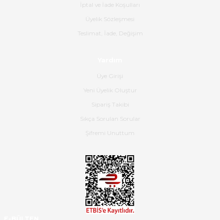
İptal ve İade Koşulları
Gerçekten harika ve etkileyici
Üyelik Sözleşmesi
olmuş, tam istediğim gibi. Ayrıca
satış personeline de güzel ve
Teslimat, İade, Değişim
nazik ilgisi için teşekkür ederim.
Dima Kulalac | 18/05/2026
Yardım
Üye Girişi
Hızlı bir şekilde elimize ulaştı
Yeni Üyelik Oluştur
güzel paketlenmişti
Sipariş Takibi
B... K... | 16/05/2026
Sıkça Sorulan Sorular
Şifremi Unuttum
Ürün iki gün içinde elime
ulaştı.Ürünün paketlenmesi
gayet başarılı hasarsız bir şekilde
teslim aldım. Bu konudaki
hassasiyetleri ve Ürünün kalitesi
için teşekkür ederim
C... K... | 16/05/2026
E-BÜLTEN