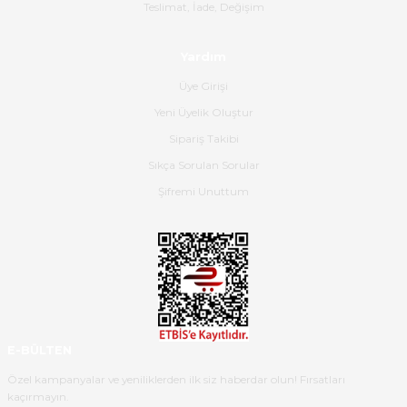
Gerçekten harika ve etkileyici
Teslimat, İade, Değişim
olmuş, tam istediğim gibi. Ayrıca
satış personeline de güzel ve
Yardım
nazik ilgisi için teşekkür ederim.
Üye Girişi
Dima Kulalac | 18/05/2026
Yeni Üyelik Oluştur
Hızlı bir şekilde elimize ulaştı
Sipariş Takibi
güzel paketlenmişti
Sıkça Sorulan Sorular
B... K... | 16/05/2026
Şifremi Unuttum
Ürün iki gün içinde elime
ulaştı.Ürünün paketlenmesi
gayet başarılı hasarsız bir şekilde
teslim aldım. Bu konudaki
hassasiyetleri ve Ürünün kalitesi
için teşekkür ederim
E-BÜLTEN
C... K... | 16/05/2026
Özel kampanyalar ve yeniliklerden ilk siz haberdar olun! Fırsatları
kaçırmayın.
Deneyimini Paylaş
Diğer yorumları göster