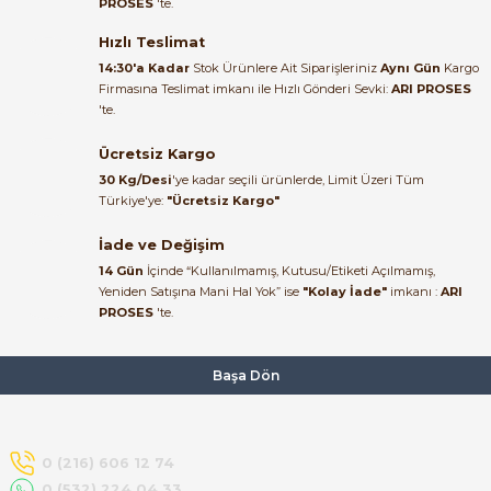
PROSES
'te.
Satıcı ilgili ve çok yardım severdi
bundan mehmet bey ilgi ve
Hızlı Teslimat
alakası için teşekkür ederim
14:30'a Kadar
Stok Ürünlere Ait Siparişleriniz
Aynı Gün
Kargo
Firmasına Teslimat imkanı ile Hızlı Gönderi Sevki:
ARI PROSES
muhammed demirci |
'te.
22/06/2026
e Pako Şalterler
Ücretsiz Kargo
Ürün elime eksiksiz ve hasarsız
30 Kg/Desi
'ye kadar seçili ürünlerde, Limit Üzeri Tüm
ulaştı. Paketleme özenliydi,
Türkiye'ye:
"Ücretsiz Kargo"
alışveriş sürecinden memnun
kaldım.
İade ve Değişim
14 Gün
İçinde “Kullanılmamış, Kutusu/Etiketi Açılmamış,
Kemal Toktaş | 20/06/2026
Yeniden Satışına Mani Hal Yok” ise
"Kolay İade"
imkanı :
ARI
PROSES
'te.
Alışveriş süreci de hızlı ve
problemsiz geçti.
Başa Dön
Kemal Toktaş | 20/06/2026
Havale ile odeme yaptim ve
0 (216) 606 12 74
tedirgindim ama saticinin
0 (532) 224 04 33