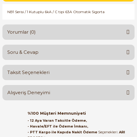
SIMATIC SAFETY
NB1 Serisi / 1 Kutuplu 6kA / C tipi 63A Otomatik Sigorta
Kaynakları - UPS
SIMATIC TIA PORTAL HMI Yazılımları
re Kesiciler
Yorumlar (0)
SIMATIC Yazılım Paketleri
SIMOTION Hareket Kontrol Üniteleri
Soru & Cevap
Bu ürüne ilk yorumu siz yapın!
alterleri
SIRIUS SAFETY
Taksit Seçenekleri
er Şalterleri
Yorum Yaz
Ürün hakkında henüz soru sorulmamış.
WinCC Unified Runtime Yazılımları
Alışveriş Deneyimi
Soru Sor
ler
Orijinal kutusuyla ertesi gün
%100 Müşteri Memnuniyeti
ulaştı elimize. Teşekkürler.
ı
- 12 Aya Varan Taksitle Ödeme,
- Havale/EFT ile Ödeme İmkanı,
B... A... | 27/06/2026
- PTT Kargo ile Kapıda Nakit Ödeme
Seçenekleri:
ARI
umuşak Yol Vericiler