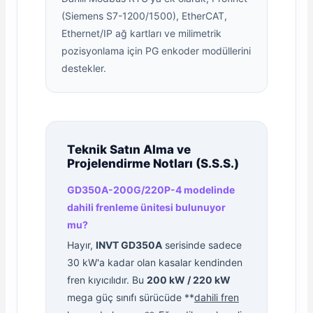
(Siemens S7-1200/1500), EtherCAT,
Ethernet/IP ağ kartları ve milimetrik
pozisyonlama için PG enkoder modüllerini
destekler.
Teknik Satın Alma ve
Projelendirme Notları (S.S.S.)
GD350A-200G/220P-4 modelinde
dahili frenleme ünitesi bulunuyor
mu?
Hayır,
INVT GD350A
serisinde sadece
30 kW'a kadar olan kasalar kendinden
fren kıyıcılıdır. Bu
200 kW / 220 kW
mega güç sınıfı sürücüde **
dahili fren