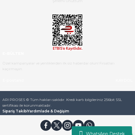
Şifremi Unuttum
Ürün iki gün içinde elime
ulaştı.Ürünün paketlenmesi
gayet başarılı hasarsız bir şekilde
teslim aldım. Bu konudaki
hassasiyetleri ve Ürünün kalitesi
için teşekkür ederim
E-BÜLTEN
C... K... | 16/05/2026
Özel kampanyalar ve yeniliklerden ilk siz haberdar olun! Fırsatları
kaçırmayın.
Deneyimini Paylaş
Diğer yorumları göster
KAYDOL
ARI PROSES © Tüm hakları saklıdır. Kredi kartı bilgileriniz 256bit SSL
sertifikası ile korunmaktadır.
Sipariş Takibi
Yardım
İade & Değişim
WhatsApp Destek