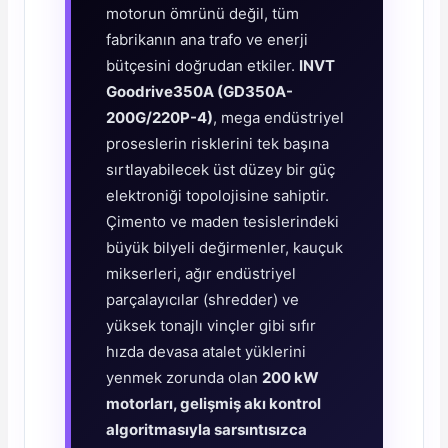
motorun ömrünü değil, tüm
fabrikanın ana trafo ve enerji
bütçesini doğrudan etkiler.
INVT
Goodrive350A (GD350A-
200G/220P-4)
, mega endüstriyel
proseslerin risklerini tek başına
sırtlayabilecek üst düzey bir güç
elektroniği topolojisine sahiptir.
Çimento ve maden tesislerindeki
büyük bilyeli değirmenler, kauçuk
mikserleri, ağır endüstriyel
parçalayıcılar (shredder) ve
yüksek tonajlı vinçler gibi sıfır
hızda devasa atalet yüklerini
yenmek zorunda olan
200 kW
motorları, gelişmiş akı kontrol
algoritmasıyla sarsıntısızca