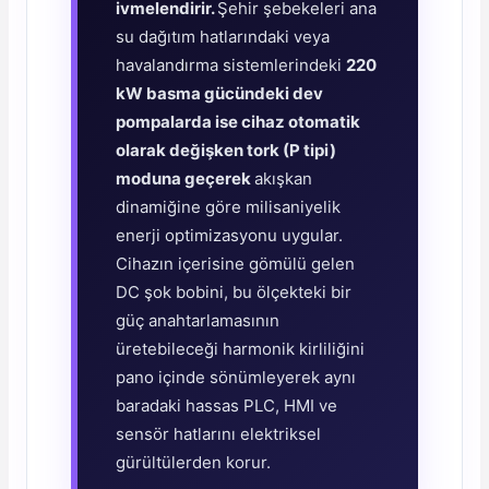
ivmelendirir.
Şehir şebekeleri ana
su dağıtım hatlarındaki veya
havalandırma sistemlerindeki
220
kW basma gücündeki dev
pompalarda ise cihaz otomatik
olarak değişken tork (P tipi)
moduna geçerek
akışkan
dinamiğine göre milisaniyelik
enerji optimizasyonu uygular.
Cihazın içerisine gömülü gelen
DC şok bobini, bu ölçekteki bir
güç anahtarlamasının
üretebileceği harmonik kirliliğini
pano içinde sönümleyerek aynı
baradaki hassas PLC, HMI ve
sensör hatlarını elektriksel
gürültülerden korur.