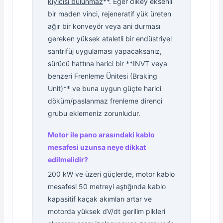
kıyıcısı bulunmaz
**. Eğer dikey eksenli
bir maden vinci, rejeneratif yük üreten
ağır bir konveyör veya ani durması
gereken yüksek ataletli bir endüstriyel
santrifüj uygulaması yapacaksanız,
sürücü hattına harici bir **INVT veya
benzeri Frenleme Ünitesi (Braking
Unit)** ve buna uygun güçte harici
döküm/paslanmaz frenleme direnci
grubu eklemeniz zorunludur.
Motor ile pano arasındaki kablo
mesafesi uzunsa neye dikkat
edilmelidir?
200 kW ve üzeri güçlerde, motor kablo
mesafesi 50 metreyi aştığında kablo
kapasitif kaçak akımları artar ve
motorda yüksek dV/dt gerilim pikleri