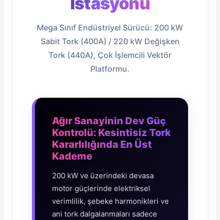
İstasyonu
Mega Sınıf Endüstriyel Sürücü: 200 kW
Sabit Tork (400A) / 220 kW Değişken
Tork (440A), Çok İşlemcili Vektör
Platformu.
e Pako Şalterler
Ağır Sanayinin Dev Güç
Kontrolü: Kesintisiz Tork
Kararlılığında En Üst
Kademe
200 kW ve üzerindeki devasa
motor güçlerinde elektriksel
verimlilik, şebeke harmonikleri ve
ani tork dalgalanmaları sadece