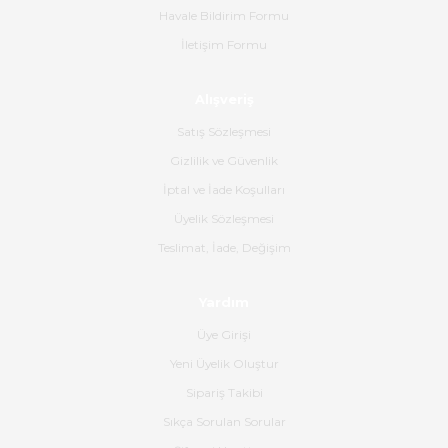
tavsiye ederim
Havale Bildirim Formu
İletişim Formu
Ahmet Çağın | 20/06/2026
Alışveriş
Ürün sorunsuz ulaştı havalı
poşetlerle gönderim yapıyorlar.
Satış Sözleşmesi
Ürünün kodu XDR-240e-24 yeni
ürün geliyor.
Gizlilik ve Güvenlik
İptal ve İade Koşulları
B... K... | 16/06/2026
Üyelik Sözleşmesi
Gerçekten harika ve etkileyici
Teslimat, İade, Değişim
olmuş, tam istediğim gibi. Ayrıca
satış personeline de güzel ve
Yardım
nazik ilgisi için teşekkür ederim.
Üye Girişi
Dima Kulalac | 18/05/2026
Yeni Üyelik Oluştur
Hızlı bir şekilde elimize ulaştı
Sipariş Takibi
güzel paketlenmişti
Sıkça Sorulan Sorular
B... K... | 16/05/2026