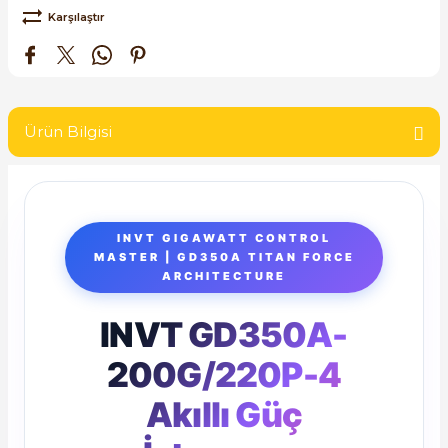
SIMATIC SAFETY
Karşılaştır
Kaynakları - UPS
SIMATIC TIA PORTAL HMI Yazılımları
re Kesiciler
SIMATIC Yazılım Paketleri
Ürün Bilgisi
SIMOTION Hareket Kontrol Üniteleri
alterleri
SIRIUS SAFETY
INVT GIGAWATT CONTROL
er Şalterleri
MASTER | GD350A TITAN FORCE
WinCC Unified Runtime Yazılımları
ARCHITECTURE
INVT GD350A-
ler
200G/220P-4
ı
Akıllı Güç
umuşak Yol Vericiler