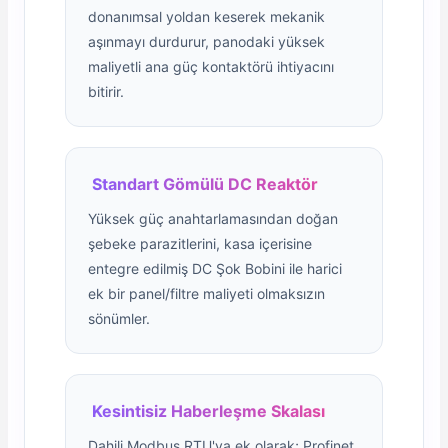
donanımsal yoldan keserek mekanik
aşınmayı durdurur, panodaki yüksek
maliyetli ana güç kontaktörü ihtiyacını
bitirir.
Standart Gömülü DC Reaktör
Yüksek güç anahtarlamasından doğan
şebeke parazitlerini, kasa içerisine
entegre edilmiş DC Şok Bobini ile harici
ek bir panel/filtre maliyeti olmaksızın
sönümler.
Kesintisiz Haberleşme Skalası
Dahili Modbus RTU'ya ek olarak; Profinet