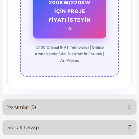
200KW/220KW
İÇIN PROJE
FİYATI İSTEYİN
→
%100 Orijinal INVT Teknolojisi | Orijinal
Ambalajında Sıfır, Distribütör Faturalı |
Arı Proses
Yorumlar (0)
Soru & Cevap
Bu ürüne ilk yorumu siz yapın!