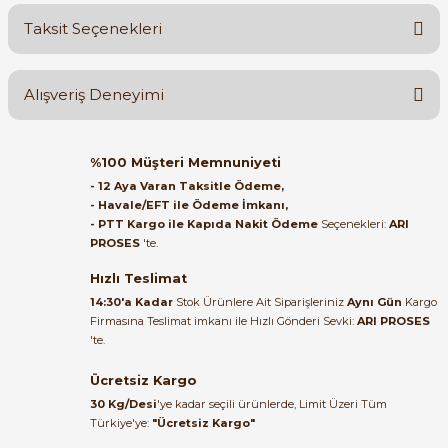
Taksit Seçenekleri
Yorum Yaz
Ürün hakkında henüz soru sorulmamış.
Alışveriş Deneyimi
Soru Sor
Orijinal kutusuyla ertesi gün
%100 Müşteri Memnuniyeti
ulaştı elimize. Teşekkürler.
- 12 Aya Varan Taksitle Ödeme,
- Havale/EFT ile Ödeme İmkanı,
B... A... | 27/06/2026
- PTT Kargo ile Kapıda Nakit Ödeme
Seçenekleri:
ARI
PROSES
'te.
Satıcı ilgili ve çok yardım severdi
bundan mehmet bey ilgi ve
Hızlı Teslimat
alakası için teşekkür ederim
14:30'a Kadar
Stok Ürünlere Ait Siparişleriniz
Aynı Gün
Kargo
Firmasına Teslimat imkanı ile Hızlı Gönderi Sevki:
ARI PROSES
muhammed demirci |
'te.
22/06/2026
Ücretsiz Kargo
Ürün elime eksiksiz ve hasarsız
30 Kg/Desi
'ye kadar seçili ürünlerde, Limit Üzeri Tüm
ulaştı. Paketleme özenliydi,
Türkiye'ye:
"Ücretsiz Kargo"
alışveriş sürecinden memnun