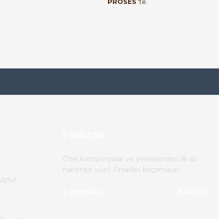
PROSES
'te.
E-BÜLTEN
Özel kampanyalar ve yeniliklerden ilk siz
haberdar olun! Fırsatları kaçırmayın.
uştur
KAYDOL