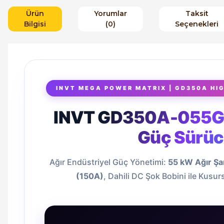
Ürün
Yorumlar
Taksit
Bilgisi
(0)
Seçenekleri
INVT MEGA POWER MATRIX | GD350A HI
INVT GD350A-055G/
Güç Sürü
Ağır Endüstriyel Güç Yönetimi:
55 kW Ağır Şa
(150A)
, Dahili DC Şok Bobini ile Kusu