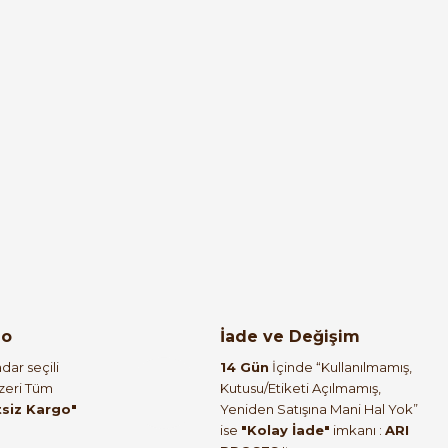
go
İade ve Değişim
dar seçili
14 Gün
İçinde “Kullanılmamış,
Üzeri Tüm
Kutusu/Etiketi Açılmamış,
tsiz Kargo"
Yeniden Satışına Mani Hal Yok”
ise
"Kolay İade"
imkanı :
ARI