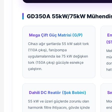
GD350A 55kW/75kW Mühendisli
Mega Çift Güç Matrisi (G/P)
En
(S
Cihazı ağır şartlarda 55 kW sabit tork
(110A çıkış), fan/pompa
Mek
uygulamalarında ise 75 kW değişken
müd
tork (150A çıkış) gücüyle esnekçe
don
çalıştırın.
hat
Dahili DC Reatör (Şok Bobini)
Sı
55 kW ve üzeri güçlerde zorunlu olan
Mod
harmonik filtre ihtiyacını, gövde içinde
end