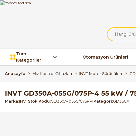
Tüm
Otomasyon Ürünleri
Kategoriler
Anasayfa
Hız Kontrol Cihazları
INVT Motor Sürücüleri
GD
INVT GD350A-055G/075P-4 55 kW / 75
Marka
INVT
Stok Kodu
GD350A-055G/075P-4
Kategori
GD350A