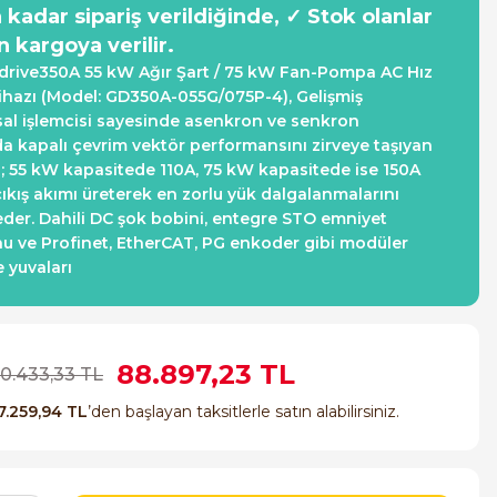
a kadar sipariş verildiğinde, ✓ Stok olanlar
n kargoya verilir.
rive350A 55 kW Ağır Şart / 75 kW Fan-Pompa AC Hız
ihazı (Model: GD350A-055G/075P-4), Gelişmiş
l işlemcisi sayesinde asenkron ve senkron
a kapalı çevrim vektör performansını zirveye taşıyan
; 55 kW kapasitede 110A, 75 kW kapasitede ise 150A
ıkış akımı üreterek en zorlu yük dalgalanmalarını
der. Dahili DC şok bobini, entegre STO emniyet
u ve Profinet, EtherCAT, PG enkoder gibi modüler
 yuvaları
88.897,23 TL
60.433,33 TL
7.259,94 TL
’den başlayan taksitlerle satın alabilirsiniz.