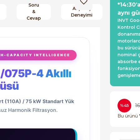
*14:30'
Soru
Alışveriş
&
aynı gü
Deneyimi
Cevap
INVT Good
Kontrol C
donanımsa
motorlard
bu sürücü
nominal ç
GH-CAPACITY INTELLIGENCE
absorbe e
fonksiyon
075P-4 Akıllı
genişleme
cüsü
rt (110A) / 75 kW Standart Yük
1
%45
rsuz Harmonik Filtrasyon.
Bu ürünü