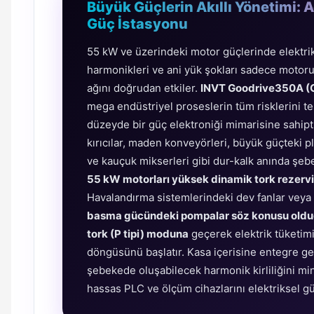
Büyük Güçlerin Akıllı Yönetimi: 
Güç İstasyonu
55 kW ve üzerindeki motor güçlerinde elektriks
harmonikleri ve ani yük şokları sadece motoru 
ağını doğrudan etkiler.
INVT Goodrive350A 
mega endüstriyel proseslerin tüm risklerini t
düzeyde bir güç elektroniği mimarisine sahipti
kırıcılar, maden konveyörleri, büyük güçteki p
ve kauçuk mikserleri gibi dur-kalk anında şe
55 kW motorları yüksek dinamik tork rezervi 
Havalandırma sistemlerindeki dev fanlar veya
basma gücündeki pompalar söz konusu oldu
tork (P tipi) moduna
geçerek elektrik tüketim
döngüsünü başlatır. Kasa içerisine entegre ge
şebekede oluşabilecek harmonik kirliliğini m
hassas PLC ve ölçüm cihazlarını elektriksel gü