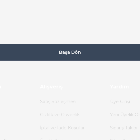
Başa Dön
a
Alışveriş
Yardım
Satış Sözleşmesi
Üye Girişi
Gizlilik ve Güvenlik
Yeni Üyelik Ol
İptal ve İade Koşulları
Sipariş Takibi