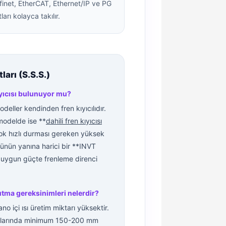
finet, EtherCAT, Ethernet/IP ve PG
ları kolayca takılır.
arı (S.S.S.)
ıcısı bulunuyor mu?
ller kendinden fren kıyıcılıdır.
modelde ise **
dahili fren kıyıcısı
çok hızlı durması gereken yüksek
ünün yanına harici bir **INVT
 uygun güçte frenleme direnci
utma gereksinimleri nelerdir?
o içi ısı üretim miktarı yüksektir.
sımlarında minimum 150-200 mm