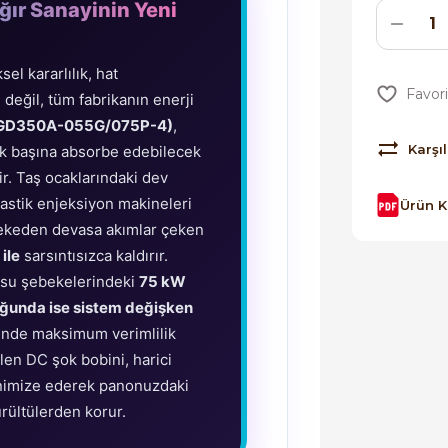
Ağır Sanayinin Yeni
el kararlılık, hat
değil, tüm fabrikanın enerji
(GD350A-055G/075P-4)
,
Karşıl
ek başına absorbe edebilecek
r. Taş ocaklarındaki dev
lastik enjeksiyon makineleri
Ürün 
bekeden devasa akımlar çeken
ile
sarsıntısızca kaldırır.
 su şebekelerindeki
75 kW
ğunda ise sistem değişken
inde maksimum verimlilik
len DC şok bobini, harici
inimize ederek panonuzdaki
rültülerden korur.