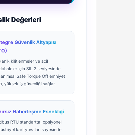
k Değerleri
tegre Güvenlik Altyapısı
TO)
anik kilitlenmeler ve acil
ahaleler için SIL 2 seviyesinde
anımsal Safe Torque Off emniyet
tı, yüksek iş güvenliği sağlar.
nırsız Haberleşme Esnekliği
bus RTU standarttır; opsiyonel
üstriyel kart yuvaları sayesinde