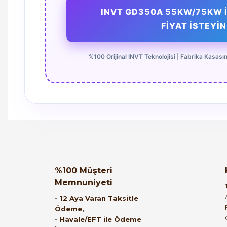
INVT GD350A 55KW/75KW 
FİYAT İSTEYİN
%100 Orijinal INVT Teknolojisi | Fabrika Kasasınd
Orijinal kutusuyla ertesi gün ulaştı elimize.
Teşekkürler.
Ürün hakkında henüz soru s
Bu ürüne ilk yorumu siz
%100 Müşteri
Memnuniyeti
B... A... | 27/06/2026
Yorum Yaz
Soru Sor
- 12 Aya Varan Taksitle
Ödeme,
Satıcı ilgili ve çok yardım severdi bundan
- Havale/EFT ile Ödeme