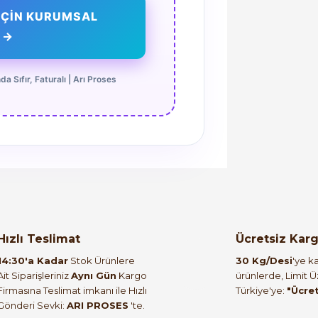
İÇİN KURUMSAL
 →
a Sıfır, Faturalı | Arı Proses
orulmamış.
 yapın!
Hızlı Teslimat
Ücretsiz Kar
14:30'a Kadar
Stok Ürünlere
30 Kg/Desi
'ye ka
Ait Siparişleriniz
Aynı Gün
Kargo
ürünlerde, Limit 
Firmasına Teslimat imkanı ile Hızlı
Türkiye'ye:
"Ücre
Gönderi Sevki:
ARI PROSES
'te.