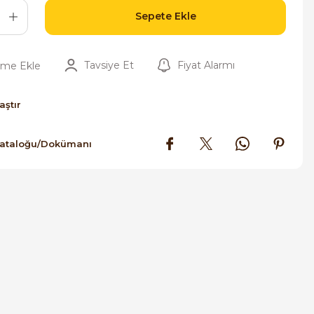
Sepete Ekle
Tavsiye Et
Fiyat Alarmı
aştır
Kataloğu/Dokümanı