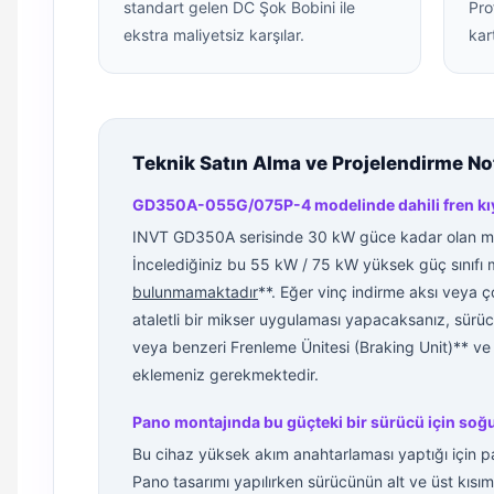
standart gelen DC Şok Bobini ile
Pro
ekstra maliyetsiz karşılar.
kart
Teknik Satın Alma ve Projelendirme Notl
GD350A-055G/075P-4 modelinde dahili fren kıy
INVT GD350A serisinde 30 kW güce kadar olan mode
İncelediğiniz bu 55 kW / 75 kW yüksek güç sınıfı 
bulunmamaktadır
**. Eğer vinç indirme aksı veya 
ataletli bir mikser uygulaması yapacaksanız, sürüc
veya benzeri Frenleme Ünitesi (Braking Unit)** ve
eklemeniz gerekmektedir.
Pano montajında bu güçteki bir sürücü için soğ
Bu cihaz yüksek akım anahtarlaması yaptığı için pan
Pano tasarımı yapılırken sürücünün alt ve üst kı