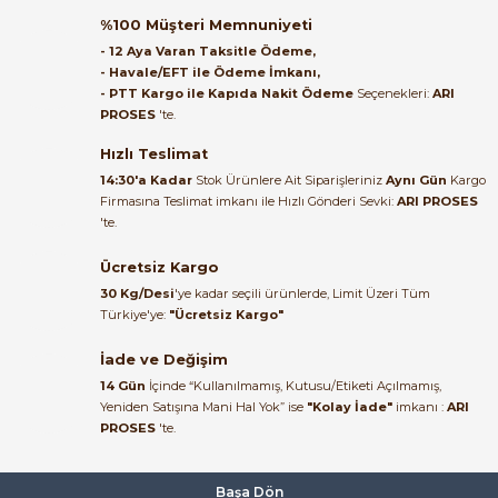
Öznur 3x1,5 mm2 TTR Beyaz Kablo H05VV-F (NYMHY) 100 Metre
%100 Müşteri Memnuniyeti
Satıcı ilgili ve çok yardım severdi
- 12 Aya Varan Taksitle Ödeme,
bundan mehmet bey ilgi ve
- Havale/EFT ile Ödeme İmkanı,
alakası için teşekkür ederim
- PTT Kargo ile Kapıda Nakit Ödeme
Seçenekleri:
ARI
6.000,00 TL
PROSES
'te.
4.800,00 TL
muhammed demirci |
22/06/2026
Hızlı Teslimat
e Pako Şalterler
14:30'a Kadar
Stok Ürünlere Ait Siparişleriniz
Aynı Gün
Kargo
Firmasına Teslimat imkanı ile Hızlı Gönderi Sevki:
ARI PROSES
Ürün elime eksiksiz ve hasarsız
'te.
ulaştı. Paketleme özenliydi,
alışveriş sürecinden memnun
Ücretsiz Kargo
kaldım.
30 Kg/Desi
'ye kadar seçili ürünlerde, Limit Üzeri Tüm
Kemal Toktaş | 20/06/2026
Türkiye'ye:
"Ücretsiz Kargo"
İade ve Değişim
Alışveriş süreci de hızlı ve
14 Gün
İçinde “Kullanılmamış, Kutusu/Etiketi Açılmamış,
problemsiz geçti.
Yeniden Satışına Mani Hal Yok” ise
"Kolay İade"
imkanı :
ARI
PROSES
'te.
Kemal Toktaş | 20/06/2026
Havale ile odeme yaptim ve
Başa Dön