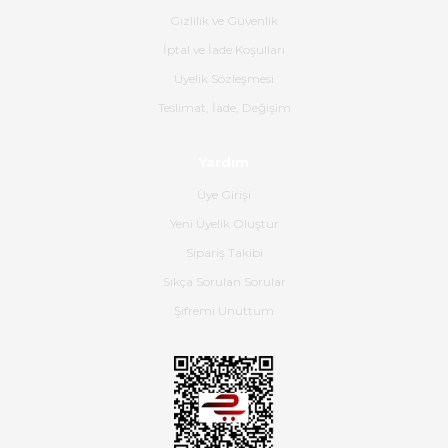
Gizlilik ve Güvenlik
Gerçekten harika ve etkileyici
İptal ve İade Koşulları
olmuş, tam istediğim gibi. Ayrıca
satış personeline de güzel ve
Üyelik Sözleşmesi
nazik ilgisi için teşekkür ederim.
Teslimat, İade, Değişim
Dima Kulalac | 18/05/2026
Yardım
Hızlı bir şekilde elimize ulaştı
Üye Girişi
güzel paketlenmişti
Yeni Üyelik Oluştur
B... K... | 16/05/2026
Sipariş Takibi
Sıkça Sorulan Sorular
Ürün iki gün içinde elime
ulaştı.Ürünün paketlenmesi
Şifremi Unuttum
gayet başarılı hasarsız bir şekilde
teslim aldım. Bu konudaki
hassasiyetleri ve Ürünün kalitesi
için teşekkür ederim
C... K... | 16/05/2026