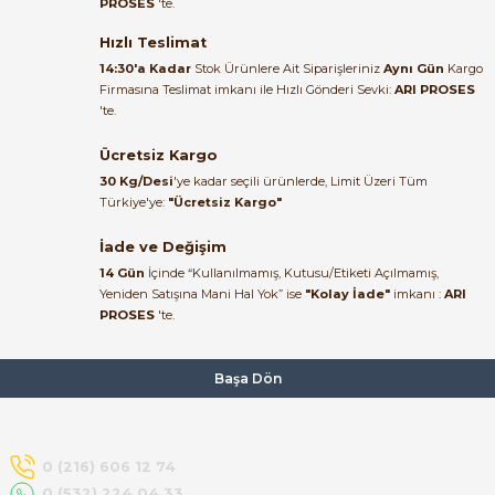
PROSES
'te.
Satıcı ilgili ve çok yardım severdi
bundan mehmet bey ilgi ve
Hızlı Teslimat
alakası için teşekkür ederim
14:30'a Kadar
Stok Ürünlere Ait Siparişleriniz
Aynı Gün
Kargo
Firmasına Teslimat imkanı ile Hızlı Gönderi Sevki:
ARI PROSES
muhammed demirci |
'te.
22/06/2026
e Pako Şalterler
Ücretsiz Kargo
Ürün elime eksiksiz ve hasarsız
30 Kg/Desi
'ye kadar seçili ürünlerde, Limit Üzeri Tüm
ulaştı. Paketleme özenliydi,
Türkiye'ye:
"Ücretsiz Kargo"
alışveriş sürecinden memnun
kaldım.
İade ve Değişim
14 Gün
İçinde “Kullanılmamış, Kutusu/Etiketi Açılmamış,
Kemal Toktaş | 20/06/2026
Yeniden Satışına Mani Hal Yok” ise
"Kolay İade"
imkanı :
ARI
PROSES
'te.
Alışveriş süreci de hızlı ve
problemsiz geçti.
Başa Dön
Kemal Toktaş | 20/06/2026
Havale ile odeme yaptim ve
0 (216) 606 12 74
tedirgindim ama saticinin
0 (532) 224 04 33