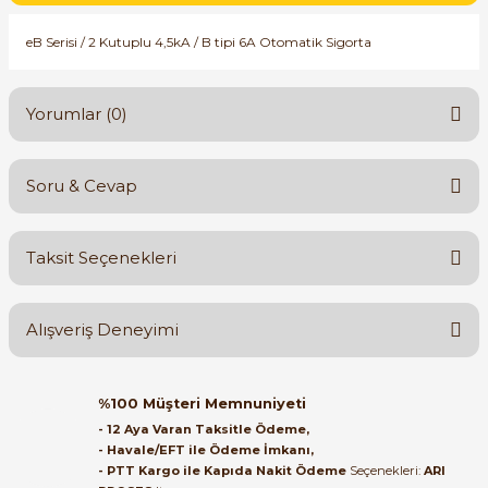
SIMATIC SAFETY
eB Serisi / 2 Kutuplu 4,5kA / B tipi 6A Otomatik Sigorta
Kaynakları - UPS
SIMATIC TIA PORTAL HMI Yazılımları
re Kesiciler
Yorumlar (0)
SIMATIC Yazılım Paketleri
SIMOTION Hareket Kontrol Üniteleri
Soru & Cevap
Bu ürüne ilk yorumu siz yapın!
alterleri
SIRIUS SAFETY
Taksit Seçenekleri
er Şalterleri
Yorum Yaz
Ürün hakkında henüz soru sorulmamış.
WinCC Unified Runtime Yazılımları
Alışveriş Deneyimi
Soru Sor
ler
Orijinal kutusuyla ertesi gün
%100 Müşteri Memnuniyeti
ulaştı elimize. Teşekkürler.
ı
- 12 Aya Varan Taksitle Ödeme,
- Havale/EFT ile Ödeme İmkanı,
B... A... | 27/06/2026
- PTT Kargo ile Kapıda Nakit Ödeme
Seçenekleri:
ARI
umuşak Yol Vericiler