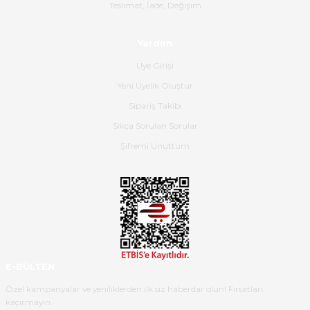
Gerçekten harika ve etkileyici
Teslimat, İade, Değişim
olmuş, tam istediğim gibi. Ayrıca
satış personeline de güzel ve
Yardım
nazik ilgisi için teşekkür ederim.
Üye Girişi
Dima Kulalac | 18/05/2026
Yeni Üyelik Oluştur
Hızlı bir şekilde elimize ulaştı
Sipariş Takibi
güzel paketlenmişti
Sıkça Sorulan Sorular
B... K... | 16/05/2026
Şifremi Unuttum
Ürün iki gün içinde elime
ulaştı.Ürünün paketlenmesi
gayet başarılı hasarsız bir şekilde
teslim aldım. Bu konudaki
hassasiyetleri ve Ürünün kalitesi
için teşekkür ederim
E-BÜLTEN
C... K... | 16/05/2026
Özel kampanyalar ve yeniliklerden ilk siz haberdar olun! Fırsatları
kaçırmayın.
Deneyimini Paylaş
Diğer yorumları göster