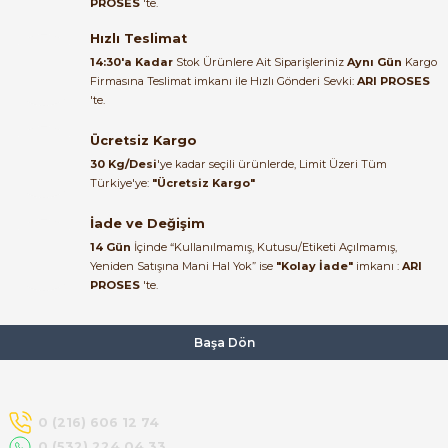
PROSES
'te.
Satıcı ilgili ve çok yardım severdi
bundan mehmet bey ilgi ve
Hızlı Teslimat
alakası için teşekkür ederim
14:30'a Kadar
Stok Ürünlere Ait Siparişleriniz
Aynı Gün
Kargo
Firmasına Teslimat imkanı ile Hızlı Gönderi Sevki:
ARI PROSES
muhammed demirci |
'te.
22/06/2026
e Pako Şalterler
Ücretsiz Kargo
Ürün elime eksiksiz ve hasarsız
30 Kg/Desi
'ye kadar seçili ürünlerde, Limit Üzeri Tüm
ulaştı. Paketleme özenliydi,
Türkiye'ye:
"Ücretsiz Kargo"
alışveriş sürecinden memnun
kaldım.
İade ve Değişim
14 Gün
İçinde “Kullanılmamış, Kutusu/Etiketi Açılmamış,
Kemal Toktaş | 20/06/2026
Yeniden Satışına Mani Hal Yok” ise
"Kolay İade"
imkanı :
ARI
PROSES
'te.
Alışveriş süreci de hızlı ve
problemsiz geçti.
Başa Dön
Kemal Toktaş | 20/06/2026
Havale ile odeme yaptim ve
0 (216) 606 12 74
tedirgindim ama saticinin
0 (532) 224 04 33