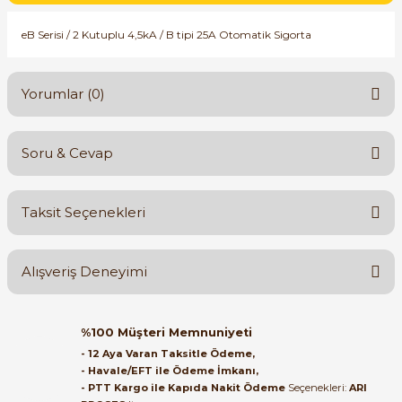
SIMATIC SAFETY
eB Serisi / 2 Kutuplu 4,5kA / B tipi 25A Otomatik Sigorta
Kaynakları - UPS
SIMATIC TIA PORTAL HMI Yazılımları
re Kesiciler
Yorumlar (0)
SIMATIC Yazılım Paketleri
SIMOTION Hareket Kontrol Üniteleri
Soru & Cevap
Bu ürüne ilk yorumu siz yapın!
alterleri
SIRIUS SAFETY
Taksit Seçenekleri
er Şalterleri
Yorum Yaz
Ürün hakkında henüz soru sorulmamış.
WinCC Unified Runtime Yazılımları
Alışveriş Deneyimi
Soru Sor
ler
Orijinal kutusuyla ertesi gün
%100 Müşteri Memnuniyeti
ulaştı elimize. Teşekkürler.
ı
- 12 Aya Varan Taksitle Ödeme,
- Havale/EFT ile Ödeme İmkanı,
B... A... | 27/06/2026
- PTT Kargo ile Kapıda Nakit Ödeme
Seçenekleri:
ARI
umuşak Yol Vericiler