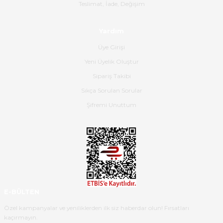
Gerçekten harika ve etkileyici
Teslimat, İade, Değişim
olmuş, tam istediğim gibi. Ayrıca
satış personeline de güzel ve
Yardım
nazik ilgisi için teşekkür ederim.
Üye Girişi
Dima Kulalac | 18/05/2026
Yeni Üyelik Oluştur
Hızlı bir şekilde elimize ulaştı
Sipariş Takibi
güzel paketlenmişti
Sıkça Sorulan Sorular
B... K... | 16/05/2026
Şifremi Unuttum
Ürün iki gün içinde elime
ulaştı.Ürünün paketlenmesi
gayet başarılı hasarsız bir şekilde
teslim aldım. Bu konudaki
hassasiyetleri ve Ürünün kalitesi
için teşekkür ederim
E-BÜLTEN
C... K... | 16/05/2026
Özel kampanyalar ve yeniliklerden ilk siz haberdar olun! Fırsatları
kaçırmayın.
Deneyimini Paylaş
Diğer yorumları göster