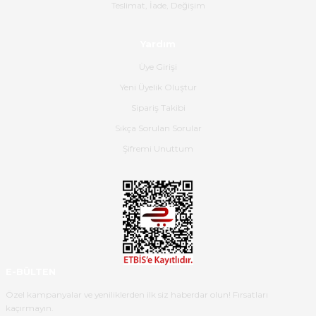
Gerçekten harika ve etkileyici
Teslimat, İade, Değişim
olmuş, tam istediğim gibi. Ayrıca
satış personeline de güzel ve
Yardım
nazik ilgisi için teşekkür ederim.
Üye Girişi
Dima Kulalac | 18/05/2026
Yeni Üyelik Oluştur
Hızlı bir şekilde elimize ulaştı
Sipariş Takibi
güzel paketlenmişti
Sıkça Sorulan Sorular
B... K... | 16/05/2026
Şifremi Unuttum
Ürün iki gün içinde elime
ulaştı.Ürünün paketlenmesi
gayet başarılı hasarsız bir şekilde
teslim aldım. Bu konudaki
hassasiyetleri ve Ürünün kalitesi
için teşekkür ederim
E-BÜLTEN
C... K... | 16/05/2026
Özel kampanyalar ve yeniliklerden ilk siz haberdar olun! Fırsatları
kaçırmayın.
Deneyimini Paylaş
Diğer yorumları göster