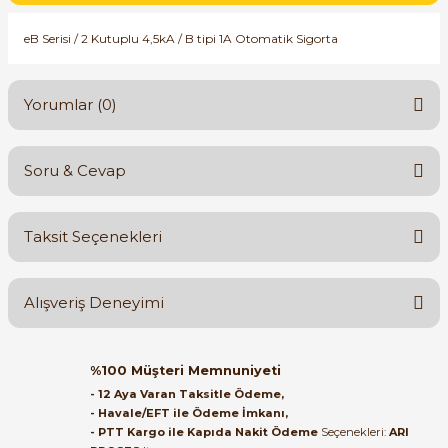
SIMATIC SAFETY
eB Serisi / 2 Kutuplu 4,5kA / B tipi 1A Otomatik Sigorta
Kaynakları - UPS
SIMATIC TIA PORTAL HMI Yazılımları
re Kesiciler
Yorumlar (0)
SIMATIC Yazılım Paketleri
SIMOTION Hareket Kontrol Üniteleri
Soru & Cevap
Bu ürüne ilk yorumu siz yapın!
alterleri
SIRIUS SAFETY
Taksit Seçenekleri
er Şalterleri
Yorum Yaz
Ürün hakkında henüz soru sorulmamış.
WinCC Unified Runtime Yazılımları
Alışveriş Deneyimi
Soru Sor
ler
Orijinal kutusuyla ertesi gün
%100 Müşteri Memnuniyeti
ulaştı elimize. Teşekkürler.
ı
- 12 Aya Varan Taksitle Ödeme,
- Havale/EFT ile Ödeme İmkanı,
B... A... | 27/06/2026
- PTT Kargo ile Kapıda Nakit Ödeme
Seçenekleri:
ARI
umuşak Yol Vericiler