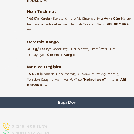
PROSES
'te.
Satıcı ilgili ve çok yardım severdi
bundan mehmet bey ilgi ve
Hızlı Teslimat
alakası için teşekkür ederim
14:30'a Kadar
Stok Ürünlere Ait Siparişleriniz
Aynı Gün
Kargo
Firmasına Teslimat imkanı ile Hızlı Gönderi Sevki:
ARI PROSES
muhammed demirci |
'te.
22/06/2026
e Pako Şalterler
Ücretsiz Kargo
Ürün elime eksiksiz ve hasarsız
30 Kg/Desi
'ye kadar seçili ürünlerde, Limit Üzeri Tüm
ulaştı. Paketleme özenliydi,
Türkiye'ye:
"Ücretsiz Kargo"
alışveriş sürecinden memnun
kaldım.
İade ve Değişim
14 Gün
İçinde “Kullanılmamış, Kutusu/Etiketi Açılmamış,
Kemal Toktaş | 20/06/2026
Yeniden Satışına Mani Hal Yok” ise
"Kolay İade"
imkanı :
ARI
PROSES
'te.
Alışveriş süreci de hızlı ve
problemsiz geçti.
Başa Dön
Kemal Toktaş | 20/06/2026
Havale ile odeme yaptim ve
0 (216) 606 12 74
tedirgindim ama saticinin
0 (532) 224 04 33