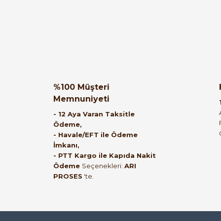
muhammed demirci | 22/06/2026
Ürün elime eksiksiz ve hasarsız ulaştı.
Paketleme özenliydi, alışveriş sürecinden
memnun kaldım.
%100 Müşteri
Memnuniyeti
Kemal Toktaş | 20/06/2026
- 12 Aya Varan Taksitle
Ödeme,
- Havale/EFT ile Ödeme
Alışveriş süreci de hızlı ve problemsiz geçti.
İmkanı,
- PTT Kargo ile Kapıda Nakit
Kemal Toktaş | 20/06/2026
Ödeme
Seçenekleri:
ARI
PROSES
'te.
Havale ile odeme yaptim ve tedirgindim ama
saticinin sonrasindaki iletisim ve