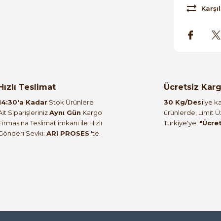
Karşıl
Hızlı Teslimat
Ücretsiz Kar
14:30'a Kadar
Stok Ürünlere
30 Kg/Desi
'ye ka
Ait Siparişleriniz
Aynı Gün
Kargo
ürünlerde, Limit 
Firmasına Teslimat imkanı ile Hızlı
Türkiye'ye:
"Ücre
Gönderi Sevki:
ARI PROSES
'te.