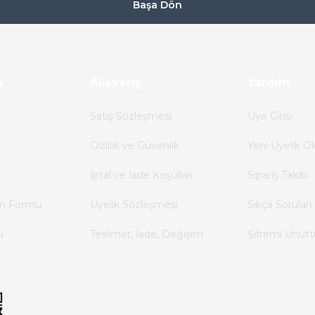
Başa Dön
a
Alışveriş
Yardım
Satış Sözleşmesi
Üye Girişi
Gizlilik ve Güvenlik
Yeni Üyelik Ol
İptal ve İade Koşulları
Sipariş Takibi
im Formu
Üyelik Sözleşmesi
Sıkça Sorulan 
u
Teslimat, İade, Değişim
Şifremi Unut