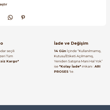
aştır
go
İade ve Değişim
dar seçili
14 Gün
İçinde “Kullanılmamış,
Üzeri Tüm
Kutusu/Etiketi Açılmamış,
tsiz Kargo"
Yeniden Satışına Mani Hal Yok”
ise
"Kolay İade"
imkanı :
ARI
PROSES
'te.