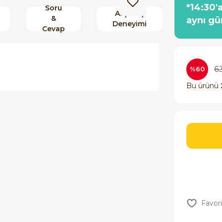
*14:30'
Soru
Alışveriş
&
aynı gü
Deneyimi
Cevap
6
%60
Bu ürünü
orulmamış.
 yapın!