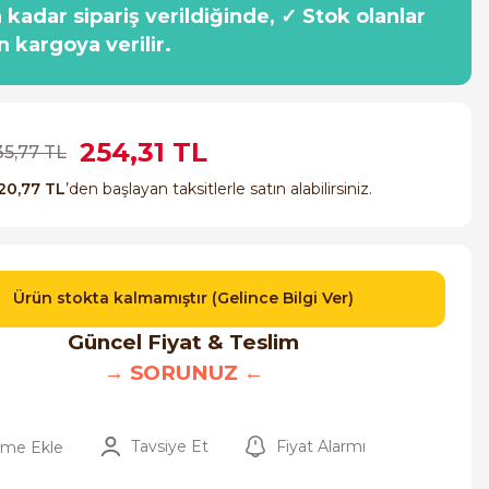
a kadar sipariş verildiğinde, ✓ Stok olanlar
n kargoya verilir.
254,31 TL
35,77 TL
20,77 TL
’den başlayan taksitlerle satın alabilirsiniz.
Ürün stokta kalmamıştır (Gelince Bilgi Ver)
Güncel Fiyat & Teslim
→ SORUNUZ ←
Tavsiye Et
Fiyat Alarmı