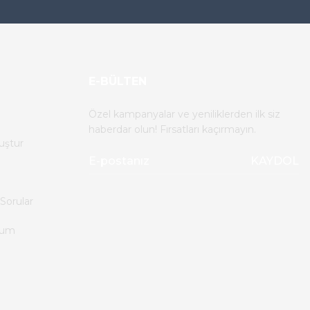
E-BÜLTEN
Özel kampanyalar ve yeniliklerden ilk siz
haberdar olun! Fırsatları kaçırmayın.
uştur
KAYDOL
Sorular
tum