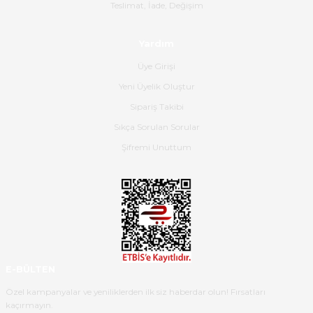
Gerçekten harika ve etkileyici
Teslimat, İade, Değişim
olmuş, tam istediğim gibi. Ayrıca
satış personeline de güzel ve
Yardım
nazik ilgisi için teşekkür ederim.
Üye Girişi
Dima Kulalac | 18/05/2026
Yeni Üyelik Oluştur
Hızlı bir şekilde elimize ulaştı
Sipariş Takibi
güzel paketlenmişti
Sıkça Sorulan Sorular
B... K... | 16/05/2026
Şifremi Unuttum
Ürün iki gün içinde elime
ulaştı.Ürünün paketlenmesi
gayet başarılı hasarsız bir şekilde
teslim aldım. Bu konudaki
hassasiyetleri ve Ürünün kalitesi
için teşekkür ederim
E-BÜLTEN
C... K... | 16/05/2026
Özel kampanyalar ve yeniliklerden ilk siz haberdar olun! Fırsatları
kaçırmayın.
Deneyimini Paylaş
Diğer yorumları göster