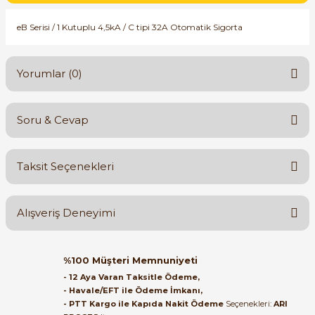
SIMATIC SAFETY
eB Serisi / 1 Kutuplu 4,5kA / C tipi 32A Otomatik Sigorta
Kaynakları - UPS
SIMATIC TIA PORTAL HMI Yazılımları
re Kesiciler
Yorumlar (0)
SIMATIC Yazılım Paketleri
SIMOTION Hareket Kontrol Üniteleri
Soru & Cevap
Bu ürüne ilk yorumu siz yapın!
alterleri
SIRIUS SAFETY
Taksit Seçenekleri
er Şalterleri
Yorum Yaz
Ürün hakkında henüz soru sorulmamış.
WinCC Unified Runtime Yazılımları
Alışveriş Deneyimi
Soru Sor
ler
Orijinal kutusuyla ertesi gün
%100 Müşteri Memnuniyeti
ulaştı elimize. Teşekkürler.
ı
- 12 Aya Varan Taksitle Ödeme,
- Havale/EFT ile Ödeme İmkanı,
B... A... | 27/06/2026
- PTT Kargo ile Kapıda Nakit Ödeme
Seçenekleri:
ARI
umuşak Yol Vericiler