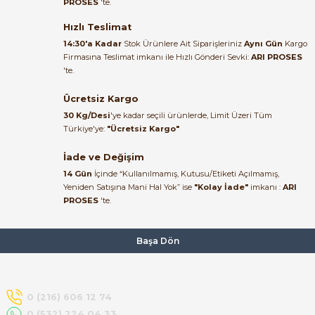
PROSES
'te.
Satıcı ilgili ve çok yardım severdi
bundan mehmet bey ilgi ve
Hızlı Teslimat
alakası için teşekkür ederim
14:30'a Kadar
Stok Ürünlere Ait Siparişleriniz
Aynı Gün
Kargo
Firmasına Teslimat imkanı ile Hızlı Gönderi Sevki:
ARI PROSES
muhammed demirci |
'te.
22/06/2026
e Pako Şalterler
Ücretsiz Kargo
Ürün elime eksiksiz ve hasarsız
30 Kg/Desi
'ye kadar seçili ürünlerde, Limit Üzeri Tüm
ulaştı. Paketleme özenliydi,
Türkiye'ye:
"Ücretsiz Kargo"
alışveriş sürecinden memnun
kaldım.
İade ve Değişim
14 Gün
İçinde “Kullanılmamış, Kutusu/Etiketi Açılmamış,
Kemal Toktaş | 20/06/2026
Yeniden Satışına Mani Hal Yok” ise
"Kolay İade"
imkanı :
ARI
PROSES
'te.
Alışveriş süreci de hızlı ve
problemsiz geçti.
Başa Dön
Kemal Toktaş | 20/06/2026
Havale ile odeme yaptim ve
0 (216) 606 12 74
tedirgindim ama saticinin
0 (532) 224 04 33