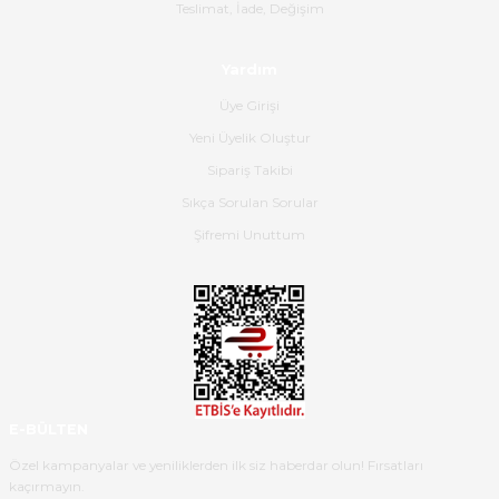
Gerçekten harika ve etkileyici
Teslimat, İade, Değişim
olmuş, tam istediğim gibi. Ayrıca
satış personeline de güzel ve
Yardım
nazik ilgisi için teşekkür ederim.
Üye Girişi
Dima Kulalac | 18/05/2026
Yeni Üyelik Oluştur
Hızlı bir şekilde elimize ulaştı
Sipariş Takibi
güzel paketlenmişti
Sıkça Sorulan Sorular
B... K... | 16/05/2026
Şifremi Unuttum
Ürün iki gün içinde elime
ulaştı.Ürünün paketlenmesi
gayet başarılı hasarsız bir şekilde
teslim aldım. Bu konudaki
hassasiyetleri ve Ürünün kalitesi
için teşekkür ederim
E-BÜLTEN
C... K... | 16/05/2026
Özel kampanyalar ve yeniliklerden ilk siz haberdar olun! Fırsatları
kaçırmayın.
Deneyimini Paylaş
Diğer yorumları göster