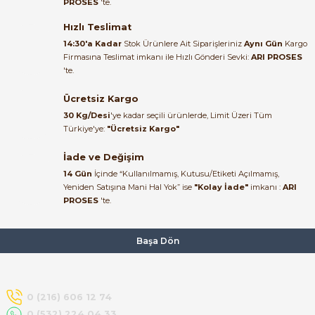
PROSES
'te.
Satıcı ilgili ve çok yardım severdi
bundan mehmet bey ilgi ve
Hızlı Teslimat
alakası için teşekkür ederim
14:30'a Kadar
Stok Ürünlere Ait Siparişleriniz
Aynı Gün
Kargo
Firmasına Teslimat imkanı ile Hızlı Gönderi Sevki:
ARI PROSES
muhammed demirci |
'te.
22/06/2026
e Pako Şalterler
Ücretsiz Kargo
Ürün elime eksiksiz ve hasarsız
30 Kg/Desi
'ye kadar seçili ürünlerde, Limit Üzeri Tüm
ulaştı. Paketleme özenliydi,
Türkiye'ye:
"Ücretsiz Kargo"
alışveriş sürecinden memnun
kaldım.
İade ve Değişim
14 Gün
İçinde “Kullanılmamış, Kutusu/Etiketi Açılmamış,
Kemal Toktaş | 20/06/2026
Yeniden Satışına Mani Hal Yok” ise
"Kolay İade"
imkanı :
ARI
PROSES
'te.
Alışveriş süreci de hızlı ve
problemsiz geçti.
Başa Dön
Kemal Toktaş | 20/06/2026
Havale ile odeme yaptim ve
0 (216) 606 12 74
tedirgindim ama saticinin
0 (532) 224 04 33