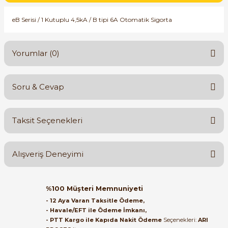
SIMATIC SAFETY
eB Serisi / 1 Kutuplu 4,5kA / B tipi 6A Otomatik Sigorta
Kaynakları - UPS
SIMATIC TIA PORTAL HMI Yazılımları
re Kesiciler
Yorumlar (0)
SIMATIC Yazılım Paketleri
SIMOTION Hareket Kontrol Üniteleri
Soru & Cevap
Bu ürüne ilk yorumu siz yapın!
alterleri
SIRIUS SAFETY
Taksit Seçenekleri
er Şalterleri
Yorum Yaz
Ürün hakkında henüz soru sorulmamış.
WinCC Unified Runtime Yazılımları
Alışveriş Deneyimi
Soru Sor
ler
Orijinal kutusuyla ertesi gün
%100 Müşteri Memnuniyeti
ulaştı elimize. Teşekkürler.
ı
- 12 Aya Varan Taksitle Ödeme,
- Havale/EFT ile Ödeme İmkanı,
B... A... | 27/06/2026
- PTT Kargo ile Kapıda Nakit Ödeme
Seçenekleri:
ARI
umuşak Yol Vericiler