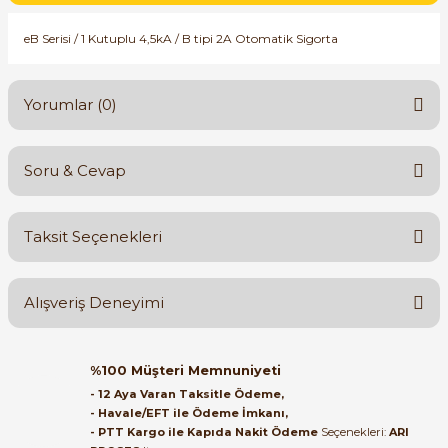
SIMATIC SAFETY
eB Serisi / 1 Kutuplu 4,5kA / B tipi 2A Otomatik Sigorta
Kaynakları - UPS
SIMATIC TIA PORTAL HMI Yazılımları
re Kesiciler
Yorumlar (0)
SIMATIC Yazılım Paketleri
SIMOTION Hareket Kontrol Üniteleri
Soru & Cevap
Bu ürüne ilk yorumu siz yapın!
alterleri
SIRIUS SAFETY
Taksit Seçenekleri
er Şalterleri
Yorum Yaz
Ürün hakkında henüz soru sorulmamış.
WinCC Unified Runtime Yazılımları
Alışveriş Deneyimi
Soru Sor
ler
Orijinal kutusuyla ertesi gün
%100 Müşteri Memnuniyeti
ulaştı elimize. Teşekkürler.
ı
- 12 Aya Varan Taksitle Ödeme,
- Havale/EFT ile Ödeme İmkanı,
B... A... | 27/06/2026
- PTT Kargo ile Kapıda Nakit Ödeme
Seçenekleri:
ARI
umuşak Yol Vericiler