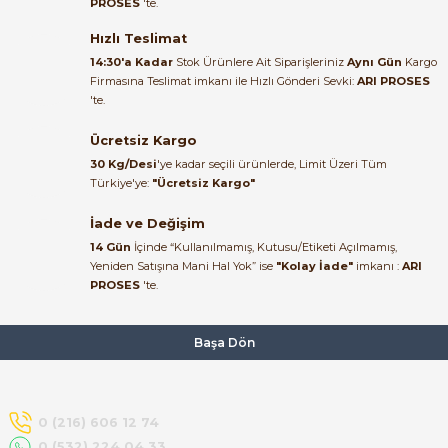
PROSES
'te.
Satıcı ilgili ve çok yardım severdi
bundan mehmet bey ilgi ve
Hızlı Teslimat
alakası için teşekkür ederim
14:30'a Kadar
Stok Ürünlere Ait Siparişleriniz
Aynı Gün
Kargo
Firmasına Teslimat imkanı ile Hızlı Gönderi Sevki:
ARI PROSES
muhammed demirci |
'te.
22/06/2026
e Pako Şalterler
Ücretsiz Kargo
Ürün elime eksiksiz ve hasarsız
30 Kg/Desi
'ye kadar seçili ürünlerde, Limit Üzeri Tüm
ulaştı. Paketleme özenliydi,
Türkiye'ye:
"Ücretsiz Kargo"
alışveriş sürecinden memnun
kaldım.
İade ve Değişim
14 Gün
İçinde “Kullanılmamış, Kutusu/Etiketi Açılmamış,
Kemal Toktaş | 20/06/2026
Yeniden Satışına Mani Hal Yok” ise
"Kolay İade"
imkanı :
ARI
PROSES
'te.
Alışveriş süreci de hızlı ve
problemsiz geçti.
Başa Dön
Kemal Toktaş | 20/06/2026
Havale ile odeme yaptim ve
0 (216) 606 12 74
tedirgindim ama saticinin
0 (532) 224 04 33