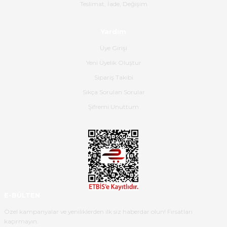
Gerçekten harika ve etkileyici
Teslimat, İade, Değişim
olmuş, tam istediğim gibi. Ayrıca
satış personeline de güzel ve
Yardım
nazik ilgisi için teşekkür ederim.
Üye Girişi
Dima Kulalac | 18/05/2026
Yeni Üyelik Oluştur
Hızlı bir şekilde elimize ulaştı
Sipariş Takibi
güzel paketlenmişti
Sıkça Sorulan Sorular
B... K... | 16/05/2026
Şifremi Unuttum
Ürün iki gün içinde elime
ulaştı.Ürünün paketlenmesi
gayet başarılı hasarsız bir şekilde
teslim aldım. Bu konudaki
hassasiyetleri ve Ürünün kalitesi
için teşekkür ederim
E-BÜLTEN
C... K... | 16/05/2026
Özel kampanyalar ve yeniliklerden ilk siz haberdar olun! Fırsatları
kaçırmayın.
Deneyimini Paylaş
Diğer yorumları göster