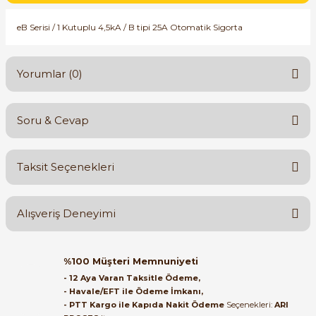
SIMATIC SAFETY
eB Serisi / 1 Kutuplu 4,5kA / B tipi 25A Otomatik Sigorta
Kaynakları - UPS
SIMATIC TIA PORTAL HMI Yazılımları
re Kesiciler
Yorumlar (0)
SIMATIC Yazılım Paketleri
SIMOTION Hareket Kontrol Üniteleri
Soru & Cevap
Bu ürüne ilk yorumu siz yapın!
alterleri
SIRIUS SAFETY
Taksit Seçenekleri
er Şalterleri
Yorum Yaz
Ürün hakkında henüz soru sorulmamış.
WinCC Unified Runtime Yazılımları
Alışveriş Deneyimi
Soru Sor
ler
Orijinal kutusuyla ertesi gün
%100 Müşteri Memnuniyeti
ulaştı elimize. Teşekkürler.
ı
- 12 Aya Varan Taksitle Ödeme,
- Havale/EFT ile Ödeme İmkanı,
B... A... | 27/06/2026
- PTT Kargo ile Kapıda Nakit Ödeme
Seçenekleri:
ARI
umuşak Yol Vericiler