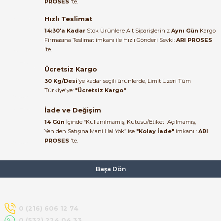
PROSES
'te.
Satıcı ilgili ve çok yardım severdi
bundan mehmet bey ilgi ve
Hızlı Teslimat
alakası için teşekkür ederim
14:30'a Kadar
Stok Ürünlere Ait Siparişleriniz
Aynı Gün
Kargo
Firmasına Teslimat imkanı ile Hızlı Gönderi Sevki:
ARI PROSES
muhammed demirci |
'te.
22/06/2026
e Pako Şalterler
Ücretsiz Kargo
Ürün elime eksiksiz ve hasarsız
30 Kg/Desi
'ye kadar seçili ürünlerde, Limit Üzeri Tüm
ulaştı. Paketleme özenliydi,
Türkiye'ye:
"Ücretsiz Kargo"
alışveriş sürecinden memnun
kaldım.
İade ve Değişim
14 Gün
İçinde “Kullanılmamış, Kutusu/Etiketi Açılmamış,
Kemal Toktaş | 20/06/2026
Yeniden Satışına Mani Hal Yok” ise
"Kolay İade"
imkanı :
ARI
PROSES
'te.
Alışveriş süreci de hızlı ve
problemsiz geçti.
Başa Dön
Kemal Toktaş | 20/06/2026
Havale ile odeme yaptim ve
0 (216) 606 12 74
tedirgindim ama saticinin
0 (532) 224 04 33