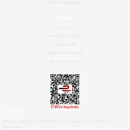
Gerçekten harika ve etkileyici
Teslimat, İade, Değişim
olmuş, tam istediğim gibi. Ayrıca
satış personeline de güzel ve
Yardım
nazik ilgisi için teşekkür ederim.
Üye Girişi
Dima Kulalac | 18/05/2026
Yeni Üyelik Oluştur
Hızlı bir şekilde elimize ulaştı
Sipariş Takibi
güzel paketlenmişti
Sıkça Sorulan Sorular
B... K... | 16/05/2026
Şifremi Unuttum
Ürün iki gün içinde elime
ulaştı.Ürünün paketlenmesi
gayet başarılı hasarsız bir şekilde
teslim aldım. Bu konudaki
hassasiyetleri ve Ürünün kalitesi
için teşekkür ederim
E-BÜLTEN
C... K... | 16/05/2026
Özel kampanyalar ve yeniliklerden ilk siz haberdar olun! Fırsatları
kaçırmayın.
Deneyimini Paylaş
Diğer yorumları göster