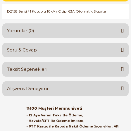
SIMATIC SAFETY
DZ158 Serisi / 1 Kutuplu 10kA / C tipi 63A Otomatik Sigorta
Kaynakları - UPS
SIMATIC TIA PORTAL HMI Yazılımları
re Kesiciler
Yorumlar (0)
SIMATIC Yazılım Paketleri
SIMOTION Hareket Kontrol Üniteleri
Soru & Cevap
Bu ürüne ilk yorumu siz yapın!
alterleri
SIRIUS SAFETY
Taksit Seçenekleri
er Şalterleri
Yorum Yaz
Ürün hakkında henüz soru sorulmamış.
WinCC Unified Runtime Yazılımları
Alışveriş Deneyimi
Soru Sor
ler
Orijinal kutusuyla ertesi gün
%100 Müşteri Memnuniyeti
ulaştı elimize. Teşekkürler.
ı
- 12 Aya Varan Taksitle Ödeme,
- Havale/EFT ile Ödeme İmkanı,
B... A... | 27/06/2026
- PTT Kargo ile Kapıda Nakit Ödeme
Seçenekleri:
ARI
umuşak Yol Vericiler