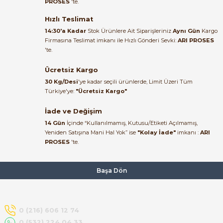
PROSES
'te.
Satıcı ilgili ve çok yardım severdi
bundan mehmet bey ilgi ve
Hızlı Teslimat
alakası için teşekkür ederim
14:30'a Kadar
Stok Ürünlere Ait Siparişleriniz
Aynı Gün
Kargo
Firmasına Teslimat imkanı ile Hızlı Gönderi Sevki:
ARI PROSES
muhammed demirci |
'te.
22/06/2026
e Pako Şalterler
Ücretsiz Kargo
Ürün elime eksiksiz ve hasarsız
30 Kg/Desi
'ye kadar seçili ürünlerde, Limit Üzeri Tüm
ulaştı. Paketleme özenliydi,
Türkiye'ye:
"Ücretsiz Kargo"
alışveriş sürecinden memnun
kaldım.
İade ve Değişim
14 Gün
İçinde “Kullanılmamış, Kutusu/Etiketi Açılmamış,
Kemal Toktaş | 20/06/2026
Yeniden Satışına Mani Hal Yok” ise
"Kolay İade"
imkanı :
ARI
PROSES
'te.
Alışveriş süreci de hızlı ve
problemsiz geçti.
Başa Dön
Kemal Toktaş | 20/06/2026
Havale ile odeme yaptim ve
0 (216) 606 12 74
tedirgindim ama saticinin
0 (532) 224 04 33