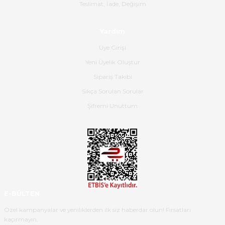
Gerçekten harika ve etkileyici
Teslimat, İade, Değişim
olmuş, tam istediğim gibi. Ayrıca
satış personeline de güzel ve
Yardım
nazik ilgisi için teşekkür ederim.
Üye Girişi
Dima Kulalac | 18/05/2026
Yeni Üyelik Oluştur
Hızlı bir şekilde elimize ulaştı
Sipariş Takibi
güzel paketlenmişti
Sıkça Sorulan Sorular
B... K... | 16/05/2026
Şifremi Unuttum
Ürün iki gün içinde elime
ulaştı.Ürünün paketlenmesi
gayet başarılı hasarsız bir şekilde
teslim aldım. Bu konudaki
hassasiyetleri ve Ürünün kalitesi
için teşekkür ederim
E-BÜLTEN
C... K... | 16/05/2026
Özel kampanyalar ve yeniliklerden ilk siz haberdar olun! Fırsatları
kaçırmayın.
Deneyimini Paylaş
Diğer yorumları göster