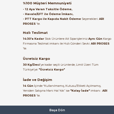
Orijinal kutusuyla ertesi gün
%100 Müşteri Memnuniyeti
ulaştı elimize. Teşekkürler.
- 12 Aya Varan Taksitle Ödeme,
- Havale/EFT ile Ödeme İmkanı,
B... A... | 27/06/2026
- PTT Kargo ile Kapıda Nakit Ödeme
Seçenekleri:
ARI
PROSES
'te.
Satıcı ilgili ve çok yardım severdi
bundan mehmet bey ilgi ve
Hızlı Teslimat
alakası için teşekkür ederim
14:30'a Kadar
Stok Ürünlere Ait Siparişleriniz
Aynı Gün
Kargo
Firmasına Teslimat imkanı ile Hızlı Gönderi Sevki:
ARI PROSES
muhammed demirci |
'te.
22/06/2026
Ücretsiz Kargo
Ürün elime eksiksiz ve hasarsız
30 Kg/Desi
'ye kadar seçili ürünlerde, Limit Üzeri Tüm
ulaştı. Paketleme özenliydi,
Türkiye'ye:
"Ücretsiz Kargo"
alışveriş sürecinden memnun
kaldım.
İade ve Değişim
14 Gün
İçinde “Kullanılmamış, Kutusu/Etiketi Açılmamış,
Kemal Toktaş | 20/06/2026
Yeniden Satışına Mani Hal Yok” ise
"Kolay İade"
imkanı :
ARI
PROSES
'te.
Alışveriş süreci de hızlı ve
problemsiz geçti.
Başa Dön