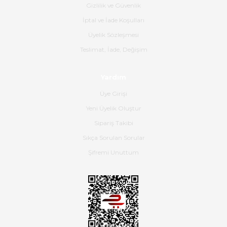
ürün geliyor.
Gizlilik ve Güvenlik
İptal ve İade Koşulları
B... K... | 16/06/2026
Üyelik Sözleşmesi
Gerçekten harika ve etkileyici
Teslimat, İade, Değişim
olmuş, tam istediğim gibi. Ayrıca
satış personeline de güzel ve
Yardım
nazik ilgisi için teşekkür ederim.
Üye Girişi
Dima Kulalac | 18/05/2026
Yeni Üyelik Oluştur
Hızlı bir şekilde elimize ulaştı
Sipariş Takibi
güzel paketlenmişti
Sıkça Sorulan Sorular
B... K... | 16/05/2026
Şifremi Unuttum
Ürün iki gün içinde elime
ulaştı.Ürünün paketlenmesi
gayet başarılı hasarsız bir şekilde
teslim aldım. Bu konudaki
hassasiyetleri ve Ürünün kalitesi
için teşekkür ederim