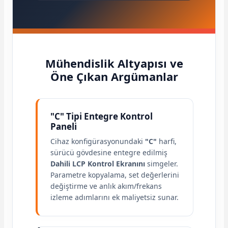
Mühendislik Altyapısı ve
e Pako Şalterler
Öne Çıkan Argümanlar
"C" Tipi Entegre Kontrol
Paneli
Cihaz konfigürasyonundaki
"C"
harfi,
sürücü gövdesine entegre edilmiş
Dahili LCP Kontrol Ekranını
simgeler.
Parametre kopyalama, set değerlerini
değiştirme ve anlık akım/frekans
izleme adımlarını ek maliyetsiz sunar.