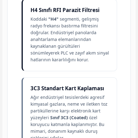
H4 Sınıfı RFI Parazit Filtresi
Koddaki
"H4"
segmenti, gelişmiş
radyo frekansı bastırma filtresini
doğrular. Endüstriyel panolarda
anahtarlama elemanlarından
kaynaklanan gürültüleri
sönümleyerek PLC ve zayıf akım sinyal
hatlarının kararlılığını korur.
3C3 Standart Kart Kaplaması
Ağır endüstriyel tesislerdeki agresif
kimyasal gazlara, neme ve iletken toz
partiküllerine karşı elektronik kart
yüzeyleri
Sınıf 3C3 (Coated)
özel
koruyucu katmanla kaplanmıştır. Bu
mimari, donanım kaynaklı duruş
risklerini sıfırlar.