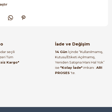
aştır
go
İade ve Değişim
dar seçili
14 Gün
İçinde “Kullanılmamış,
Üzeri Tüm
Kutusu/Etiketi Açılmamış,
tsiz Kargo"
Yeniden Satışına Mani Hal Yok”
ise
"Kolay İade"
imkanı :
ARI
PROSES
'te.