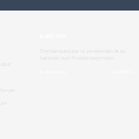
E-BÜLTEN
Özel kampanyalar ve yeniliklerden ilk siz
haberdar olun! Fırsatları kaçırmayın.
uştur
KAYDOL
Sorular
tum