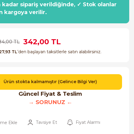
a kadar sipariş verildiğinde, ✓ Stok olanlar
n kargoya verilir.
342,00 TL
84,00 TL
27,93 TL
’den başlayan taksitlerle satın alabilirsiniz.
Ürün stokta kalmamıştır (Gelince Bilgi Ver)
Güncel Fiyat & Teslim
→ SORUNUZ ←
Tavsiye Et
Fiyat Alarmı