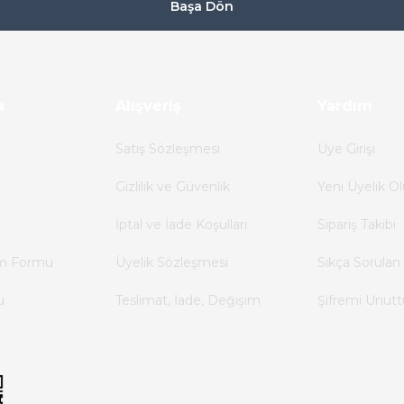
Başa Dön
a
Alışveriş
Yardım
Satış Sözleşmesi
Üye Girişi
Gizlilik ve Güvenlik
Yeni Üyelik Ol
İptal ve İade Koşulları
Sipariş Takibi
im Formu
Üyelik Sözleşmesi
Sıkça Sorulan 
u
Teslimat, İade, Değişim
Şifremi Unut