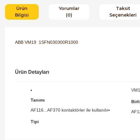
Ürün
Yorumlar
Taksit
Bilgisi
(0)
Seçenekleri
ABB VM19 1SFN030300R1000
Ürün Detayları
VM1
Tanımı
Birl
AF116...AF370 kontaktörler ile kullanılır
AF1
Tipi