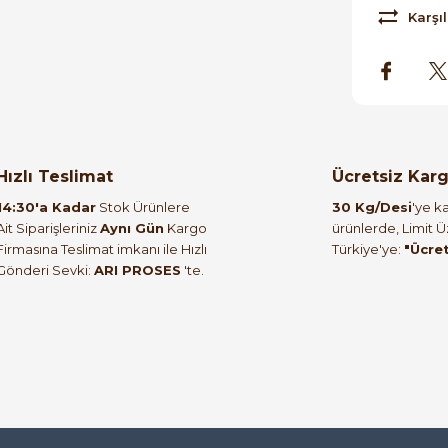
Karşıl
orulmamış.
 yapın!
Hızlı Teslimat
Ücretsiz Kar
14:30'a Kadar
Stok Ürünlere
30 Kg/Desi
'ye ka
Ait Siparişleriniz
Aynı Gün
Kargo
ürünlerde, Limit 
Firmasına Teslimat imkanı ile Hızlı
Türkiye'ye:
"Ücre
Gönderi Sevki:
ARI PROSES
'te.