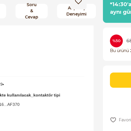
*14:30'
Soru
Alışveriş
&
aynı gü
Deneyimi
Cevap
6
%50
Bu ürünü
9
ikte kullanılacak_kontaktör tipi
16...AF370