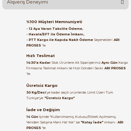
Alışveriş Deneyimi
Soru Sor
Orijinal kutusuyla ertesi gün
%100 Müşteri Memnuniyeti
ulaştı elimize. Teşekkürler.
- 12 Aya Varan Taksitle Ödeme,
- Havale/EFT ile Ödeme İmkanı,
B... A... | 27/06/2026
- PTT Kargo ile Kapıda Nakit Ödeme
Seçenekleri:
ARI
e Pako Şalterler
PROSES
'te.
Satıcı ilgili ve çok yardım severdi
bundan mehmet bey ilgi ve
Hızlı Teslimat
alakası için teşekkür ederim
14:30'a Kadar
Stok Ürünlere Ait Siparişleriniz
Aynı Gün
Kargo
Firmasına Teslimat imkanı ile Hızlı Gönderi Sevki:
ARI PROSES
muhammed demirci |
'te.
22/06/2026
Ücretsiz Kargo
Ürün elime eksiksiz ve hasarsız
30 Kg/Desi
'ye kadar seçili ürünlerde, Limit Üzeri Tüm
ulaştı. Paketleme özenliydi,
Türkiye'ye:
"Ücretsiz Kargo"
alışveriş sürecinden memnun
kaldım.
İade ve Değişim
14 Gün
İçinde “Kullanılmamış, Kutusu/Etiketi Açılmamış,
Kemal Toktaş | 20/06/2026
Yeniden Satışına Mani Hal Yok” ise
"Kolay İade"
imkanı :
ARI
PROSES
'te.