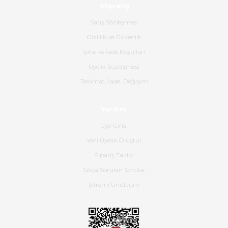
Alışveriş
Ürün sorunsuz ulaştı havalı
poşetlerle gönderim yapıyorlar.
Satış Sözleşmesi
Ürünün kodu XDR-240e-24 yeni
ürün geliyor.
Gizlilik ve Güvenlik
İptal ve İade Koşulları
B... K... | 16/06/2026
Üyelik Sözleşmesi
Gerçekten harika ve etkileyici
Teslimat, İade, Değişim
olmuş, tam istediğim gibi. Ayrıca
satış personeline de güzel ve
Yardım
nazik ilgisi için teşekkür ederim.
Üye Girişi
Dima Kulalac | 18/05/2026
Yeni Üyelik Oluştur
Hızlı bir şekilde elimize ulaştı
Sipariş Takibi
güzel paketlenmişti
Sıkça Sorulan Sorular
B... K... | 16/05/2026
Şifremi Unuttum
Ürün iki gün içinde elime
ulaştı.Ürünün paketlenmesi
gayet başarılı hasarsız bir şekilde