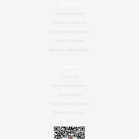
Alışveriş
Ürün sorunsuz ulaştı havalı
poşetlerle gönderim yapıyorlar.
Satış Sözleşmesi
Ürünün kodu XDR-240e-24 yeni
ürün geliyor.
Gizlilik ve Güvenlik
İptal ve İade Koşulları
B... K... | 16/06/2026
Üyelik Sözleşmesi
Gerçekten harika ve etkileyici
Teslimat, İade, Değişim
olmuş, tam istediğim gibi. Ayrıca
satış personeline de güzel ve
Yardım
nazik ilgisi için teşekkür ederim.
Üye Girişi
Dima Kulalac | 18/05/2026
Yeni Üyelik Oluştur
Hızlı bir şekilde elimize ulaştı
Sipariş Takibi
güzel paketlenmişti
Sıkça Sorulan Sorular
B... K... | 16/05/2026
Şifremi Unuttum
Ürün iki gün içinde elime
ulaştı.Ürünün paketlenmesi
gayet başarılı hasarsız bir şekilde