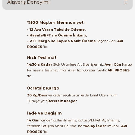
Alışveriş Deneyimi
Soru Sor
Orijinal kutusuyla ertesi gün
%100 Müşteri Memnuniyeti
ulaştı elimize. Teşekkürler.
- 12 Aya Varan Taksitle Ödeme,
- Havale/EFT ile Ödeme İmkanı,
B... A... | 27/06/2026
- PTT Kargo ile Kapıda Nakit Ödeme
Seçenekleri:
ARI
e Pako Şalterler
PROSES
'te.
Satıcı ilgili ve çok yardım severdi
bundan mehmet bey ilgi ve
Hızlı Teslimat
alakası için teşekkür ederim
14:30'a Kadar
Stok Ürünlere Ait Siparişleriniz
Aynı Gün
Kargo
Firmasına Teslimat imkanı ile Hızlı Gönderi Sevki:
ARI PROSES
muhammed demirci |
'te.
22/06/2026
Ücretsiz Kargo
Ürün elime eksiksiz ve hasarsız
30 Kg/Desi
'ye kadar seçili ürünlerde, Limit Üzeri Tüm
ulaştı. Paketleme özenliydi,
Türkiye'ye:
"Ücretsiz Kargo"
alışveriş sürecinden memnun
kaldım.
İade ve Değişim
14 Gün
İçinde “Kullanılmamış, Kutusu/Etiketi Açılmamış,
Kemal Toktaş | 20/06/2026
Yeniden Satışına Mani Hal Yok” ise
"Kolay İade"
imkanı :
ARI
PROSES
'te.