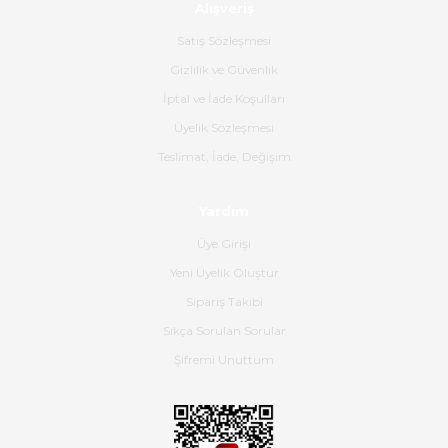
Alışveriş
Ürün sorunsuz ulaştı havalı
poşetlerle gönderim yapıyorlar.
Satış Sözleşmesi
Ürünün kodu XDR-240e-24 yeni
ürün geliyor.
Gizlilik ve Güvenlik
İptal ve İade Koşulları
B... K... | 16/06/2026
Üyelik Sözleşmesi
Gerçekten harika ve etkileyici
Teslimat, İade, Değişim
olmuş, tam istediğim gibi. Ayrıca
satış personeline de güzel ve
Yardım
nazik ilgisi için teşekkür ederim.
Üye Girişi
Dima Kulalac | 18/05/2026
Yeni Üyelik Oluştur
Hızlı bir şekilde elimize ulaştı
Sipariş Takibi
güzel paketlenmişti
Sıkça Sorulan Sorular
B... K... | 16/05/2026
Şifremi Unuttum
Ürün iki gün içinde elime
ulaştı.Ürünün paketlenmesi
gayet başarılı hasarsız bir şekilde