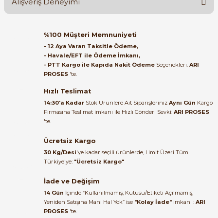
Alışveriş Deneyimi
Soru Sor
Orijinal kutusuyla ertesi gün
%100 Müşteri Memnuniyeti
ulaştı elimize. Teşekkürler.
- 12 Aya Varan Taksitle Ödeme,
- Havale/EFT ile Ödeme İmkanı,
B... A... | 27/06/2026
- PTT Kargo ile Kapıda Nakit Ödeme
Seçenekleri:
ARI
e Pako Şalterler
PROSES
'te.
Satıcı ilgili ve çok yardım severdi
bundan mehmet bey ilgi ve
Hızlı Teslimat
alakası için teşekkür ederim
14:30'a Kadar
Stok Ürünlere Ait Siparişleriniz
Aynı Gün
Kargo
Firmasına Teslimat imkanı ile Hızlı Gönderi Sevki:
ARI PROSES
muhammed demirci |
'te.
22/06/2026
Ücretsiz Kargo
Ürün elime eksiksiz ve hasarsız
30 Kg/Desi
'ye kadar seçili ürünlerde, Limit Üzeri Tüm
ulaştı. Paketleme özenliydi,
Türkiye'ye:
"Ücretsiz Kargo"
alışveriş sürecinden memnun
kaldım.
İade ve Değişim
14 Gün
İçinde “Kullanılmamış, Kutusu/Etiketi Açılmamış,
Kemal Toktaş | 20/06/2026
Yeniden Satışına Mani Hal Yok” ise
"Kolay İade"
imkanı :
ARI
PROSES
'te.