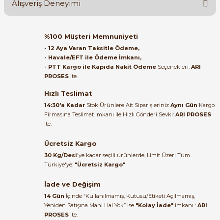
Alışveriş Deneyimi
Soru Sor
Orijinal kutusuyla ertesi gün
%100 Müşteri Memnuniyeti
ulaştı elimize. Teşekkürler.
- 12 Aya Varan Taksitle Ödeme,
- Havale/EFT ile Ödeme İmkanı,
B... A... | 27/06/2026
- PTT Kargo ile Kapıda Nakit Ödeme
Seçenekleri:
ARI
e Pako Şalterler
PROSES
'te.
Satıcı ilgili ve çok yardım severdi
bundan mehmet bey ilgi ve
Hızlı Teslimat
alakası için teşekkür ederim
14:30'a Kadar
Stok Ürünlere Ait Siparişleriniz
Aynı Gün
Kargo
Firmasına Teslimat imkanı ile Hızlı Gönderi Sevki:
ARI PROSES
muhammed demirci |
'te.
22/06/2026
Ücretsiz Kargo
Ürün elime eksiksiz ve hasarsız
30 Kg/Desi
'ye kadar seçili ürünlerde, Limit Üzeri Tüm
ulaştı. Paketleme özenliydi,
Türkiye'ye:
"Ücretsiz Kargo"
alışveriş sürecinden memnun
kaldım.
İade ve Değişim
14 Gün
İçinde “Kullanılmamış, Kutusu/Etiketi Açılmamış,
Kemal Toktaş | 20/06/2026
Yeniden Satışına Mani Hal Yok” ise
"Kolay İade"
imkanı :
ARI
PROSES
'te.