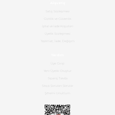
Alışveriş
Ürün sorunsuz ulaştı havalı
poşetlerle gönderim yapıyorlar.
Satış Sözleşmesi
Ürünün kodu XDR-240e-24 yeni
ürün geliyor.
Gizlilik ve Güvenlik
İptal ve İade Koşulları
B... K... | 16/06/2026
Üyelik Sözleşmesi
Gerçekten harika ve etkileyici
Teslimat, İade, Değişim
olmuş, tam istediğim gibi. Ayrıca
satış personeline de güzel ve
Yardım
nazik ilgisi için teşekkür ederim.
Üye Girişi
Dima Kulalac | 18/05/2026
Yeni Üyelik Oluştur
Hızlı bir şekilde elimize ulaştı
Sipariş Takibi
güzel paketlenmişti
Sıkça Sorulan Sorular
B... K... | 16/05/2026
Şifremi Unuttum
Ürün iki gün içinde elime
ulaştı.Ürünün paketlenmesi
gayet başarılı hasarsız bir şekilde