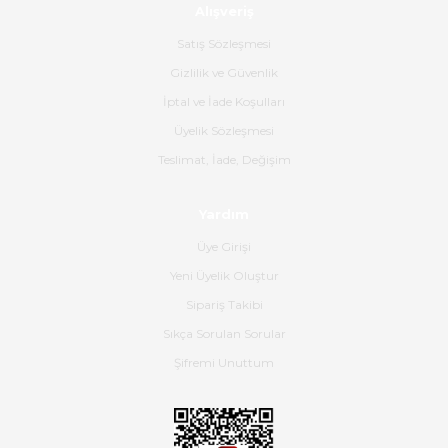
Alışveriş
Ürün sorunsuz ulaştı havalı
poşetlerle gönderim yapıyorlar.
Satış Sözleşmesi
Ürünün kodu XDR-240e-24 yeni
ürün geliyor.
Gizlilik ve Güvenlik
İptal ve İade Koşulları
B... K... | 16/06/2026
Üyelik Sözleşmesi
Gerçekten harika ve etkileyici
Teslimat, İade, Değişim
olmuş, tam istediğim gibi. Ayrıca
satış personeline de güzel ve
Yardım
nazik ilgisi için teşekkür ederim.
Üye Girişi
Dima Kulalac | 18/05/2026
Yeni Üyelik Oluştur
Hızlı bir şekilde elimize ulaştı
Sipariş Takibi
güzel paketlenmişti
Sıkça Sorulan Sorular
B... K... | 16/05/2026
Şifremi Unuttum
Ürün iki gün içinde elime
ulaştı.Ürünün paketlenmesi
gayet başarılı hasarsız bir şekilde