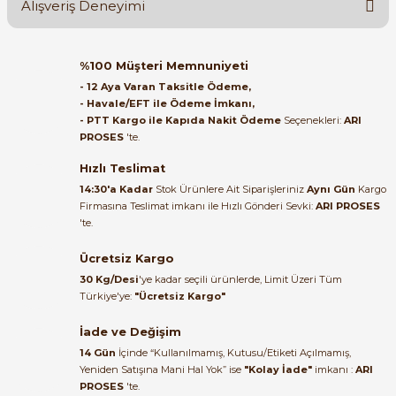
Alışveriş Deneyimi
Soru Sor
Orijinal kutusuyla ertesi gün
%100 Müşteri Memnuniyeti
ulaştı elimize. Teşekkürler.
- 12 Aya Varan Taksitle Ödeme,
- Havale/EFT ile Ödeme İmkanı,
B... A... | 27/06/2026
- PTT Kargo ile Kapıda Nakit Ödeme
Seçenekleri:
ARI
e Pako Şalterler
PROSES
'te.
Satıcı ilgili ve çok yardım severdi
bundan mehmet bey ilgi ve
Hızlı Teslimat
alakası için teşekkür ederim
14:30'a Kadar
Stok Ürünlere Ait Siparişleriniz
Aynı Gün
Kargo
Firmasına Teslimat imkanı ile Hızlı Gönderi Sevki:
ARI PROSES
muhammed demirci |
'te.
22/06/2026
Ücretsiz Kargo
Ürün elime eksiksiz ve hasarsız
30 Kg/Desi
'ye kadar seçili ürünlerde, Limit Üzeri Tüm
ulaştı. Paketleme özenliydi,
Türkiye'ye:
"Ücretsiz Kargo"
alışveriş sürecinden memnun
kaldım.
İade ve Değişim
14 Gün
İçinde “Kullanılmamış, Kutusu/Etiketi Açılmamış,
Kemal Toktaş | 20/06/2026
Yeniden Satışına Mani Hal Yok” ise
"Kolay İade"
imkanı :
ARI
PROSES
'te.