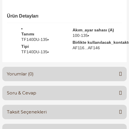
SIMATIC SAFETY
Kaynakları - UPS
Ürün Detayları
SIMATIC TIA PORTAL HMI Yazılımları
re Kesiciler
Akım_ayar sahası (A)
SIMATIC Yazılım Paketleri
Tanımı
100-135
TF140DU-135
Birlikte kullanılacak_kontaktö
Tipi
SIMOTION Hareket Kontrol Üniteleri
AF116...AF146
TF140DU-135
alterleri
SIRIUS SAFETY
er Şalterleri
Yorumlar (0)
WinCC Unified Runtime Yazılımları
Soru & Cevap
ler
Bu ürüne ilk yorumu siz yapın!
Taksit Seçenekleri
ı
Yorum Yaz
Ürün hakkında henüz soru sorulmamış.
umuşak Yol Vericiler