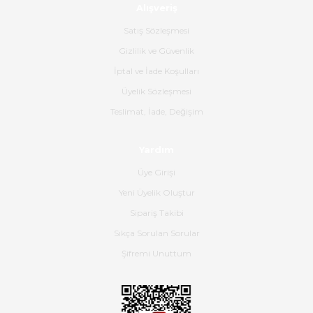
Alışveriş
Ürün sorunsuz ulaştı havalı
poşetlerle gönderim yapıyorlar.
Satış Sözleşmesi
Ürünün kodu XDR-240e-24 yeni
ürün geliyor.
Gizlilik ve Güvenlik
İptal ve İade Koşulları
B... K... | 16/06/2026
Üyelik Sözleşmesi
Gerçekten harika ve etkileyici
Teslimat, İade, Değişim
olmuş, tam istediğim gibi. Ayrıca
satış personeline de güzel ve
Yardım
nazik ilgisi için teşekkür ederim.
Üye Girişi
Dima Kulalac | 18/05/2026
Yeni Üyelik Oluştur
Hızlı bir şekilde elimize ulaştı
Sipariş Takibi
güzel paketlenmişti
Sıkça Sorulan Sorular
B... K... | 16/05/2026
Şifremi Unuttum
Ürün iki gün içinde elime
ulaştı.Ürünün paketlenmesi
gayet başarılı hasarsız bir şekilde