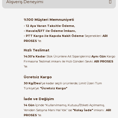
Alışveriş Deneyimi
Soru Sor
Orijinal kutusuyla ertesi gün
%100 Müşteri Memnuniyeti
ulaştı elimize. Teşekkürler.
- 12 Aya Varan Taksitle Ödeme,
- Havale/EFT ile Ödeme İmkanı,
B... A... | 27/06/2026
- PTT Kargo ile Kapıda Nakit Ödeme
Seçenekleri:
ARI
e Pako Şalterler
PROSES
'te.
Satıcı ilgili ve çok yardım severdi
bundan mehmet bey ilgi ve
Hızlı Teslimat
alakası için teşekkür ederim
14:30'a Kadar
Stok Ürünlere Ait Siparişleriniz
Aynı Gün
Kargo
Firmasına Teslimat imkanı ile Hızlı Gönderi Sevki:
ARI PROSES
muhammed demirci |
'te.
22/06/2026
Ücretsiz Kargo
Ürün elime eksiksiz ve hasarsız
30 Kg/Desi
'ye kadar seçili ürünlerde, Limit Üzeri Tüm
ulaştı. Paketleme özenliydi,
Türkiye'ye:
"Ücretsiz Kargo"
alışveriş sürecinden memnun
kaldım.
İade ve Değişim
14 Gün
İçinde “Kullanılmamış, Kutusu/Etiketi Açılmamış,
Kemal Toktaş | 20/06/2026
Yeniden Satışına Mani Hal Yok” ise
"Kolay İade"
imkanı :
ARI
PROSES
'te.