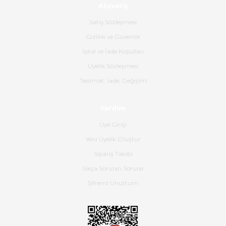
Alışveriş
Ürün sorunsuz ulaştı havalı
poşetlerle gönderim yapıyorlar.
Satış Sözleşmesi
Ürünün kodu XDR-240e-24 yeni
ürün geliyor.
Gizlilik ve Güvenlik
İptal ve İade Koşulları
B... K... | 16/06/2026
Üyelik Sözleşmesi
Gerçekten harika ve etkileyici
Teslimat, İade, Değişim
olmuş, tam istediğim gibi. Ayrıca
satış personeline de güzel ve
Yardım
nazik ilgisi için teşekkür ederim.
Üye Girişi
Dima Kulalac | 18/05/2026
Yeni Üyelik Oluştur
Hızlı bir şekilde elimize ulaştı
Sipariş Takibi
güzel paketlenmişti
Sıkça Sorulan Sorular
B... K... | 16/05/2026
Şifremi Unuttum
Ürün iki gün içinde elime
ulaştı.Ürünün paketlenmesi
gayet başarılı hasarsız bir şekilde