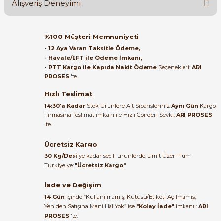
Alışveriş Deneyimi
Soru Sor
Orijinal kutusuyla ertesi gün
%100 Müşteri Memnuniyeti
ulaştı elimize. Teşekkürler.
- 12 Aya Varan Taksitle Ödeme,
- Havale/EFT ile Ödeme İmkanı,
B... A... | 27/06/2026
- PTT Kargo ile Kapıda Nakit Ödeme
Seçenekleri:
ARI
e Pako Şalterler
PROSES
'te.
Satıcı ilgili ve çok yardım severdi
bundan mehmet bey ilgi ve
Hızlı Teslimat
alakası için teşekkür ederim
14:30'a Kadar
Stok Ürünlere Ait Siparişleriniz
Aynı Gün
Kargo
Firmasına Teslimat imkanı ile Hızlı Gönderi Sevki:
ARI PROSES
muhammed demirci |
'te.
22/06/2026
Ücretsiz Kargo
Ürün elime eksiksiz ve hasarsız
30 Kg/Desi
'ye kadar seçili ürünlerde, Limit Üzeri Tüm
ulaştı. Paketleme özenliydi,
Türkiye'ye:
"Ücretsiz Kargo"
alışveriş sürecinden memnun
kaldım.
İade ve Değişim
14 Gün
İçinde “Kullanılmamış, Kutusu/Etiketi Açılmamış,
Kemal Toktaş | 20/06/2026
Yeniden Satışına Mani Hal Yok” ise
"Kolay İade"
imkanı :
ARI
PROSES
'te.