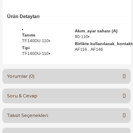
SIMATIC SAFETY
Kaynakları - UPS
Ürün Detayları
SIMATIC TIA PORTAL HMI Yazılımları
re Kesiciler
Akım_ayar sahası (A)
SIMATIC Yazılım Paketleri
Tanımı
80-110
TF140DU-110
Birlikte kullanılacak_kontaktö
Tipi
SIMOTION Hareket Kontrol Üniteleri
AF116...AF146
TF140DU-110
alterleri
SIRIUS SAFETY
er Şalterleri
Yorumlar (0)
WinCC Unified Runtime Yazılımları
Soru & Cevap
ler
Bu ürüne ilk yorumu siz yapın!
Taksit Seçenekleri
ı
Yorum Yaz
Ürün hakkında henüz soru sorulmamış.
umuşak Yol Vericiler