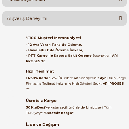
Yorum Yaz
Ürün hakkında henüz soru sorulmamış.
Alışveriş Deneyimi
Soru Sor
Orijinal kutusuyla ertesi gün
%100 Müşteri Memnuniyeti
e Pako Şalterler
ulaştı elimize. Teşekkürler.
- 12 Aya Varan Taksitle Ödeme,
- Havale/EFT ile Ödeme İmkanı,
B... A... | 27/06/2026
- PTT Kargo ile Kapıda Nakit Ödeme
Seçenekleri:
ARI
PROSES
'te.
Satıcı ilgili ve çok yardım severdi
bundan mehmet bey ilgi ve
Hızlı Teslimat
alakası için teşekkür ederim
14:30'a Kadar
Stok Ürünlere Ait Siparişleriniz
Aynı Gün
Kargo
Firmasına Teslimat imkanı ile Hızlı Gönderi Sevki:
ARI PROSES
muhammed demirci |
'te.
22/06/2026
Ücretsiz Kargo
Ürün elime eksiksiz ve hasarsız
30 Kg/Desi
'ye kadar seçili ürünlerde, Limit Üzeri Tüm
ulaştı. Paketleme özenliydi,
Türkiye'ye:
"Ücretsiz Kargo"
alışveriş sürecinden memnun
kaldım.
İade ve Değişim