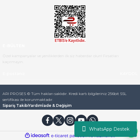
Ürün iki gün içinde elime
ulaştı.Ürünün paketlenmesi
gayet başarılı hasarsız bir şekilde
teslim aldım. Bu konudaki
hassasiyetleri ve Ürünün kalitesi
için teşekkür ederim
E-BÜLTEN
C... K... | 16/05/2026
Özel kampanyalar ve yeniliklerden ilk siz haberdar olun! Fırsatları
kaçırmayın.
Deneyimini Paylaş
Diğer yorumları göster
KAYDOL
ARI PROSES © Tüm hakları saklıdır. Kredi kartı bilgileriniz 256bit SSL
sertifikası ile korunmaktadır.
Sipariş Takibi
Yardım
İade & Değişim
WhatsApp Destek
ideasoft
ile
e-
hazırlandı.