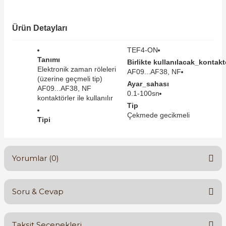
SIMATIC SAFETY
Kaynakları - UPS
Ürün Detayları
SIMATIC TIA PORTAL HMI Yazılımları
re Kesiciler
TEF4-ON
SIMATIC Yazılım Paketleri
Tanımı
Birlikte kullanılacak_kontaktö
Elektronik zaman röleleri
AF09...AF38, NF
(üzerine geçmeli tip)
SIMOTION Hareket Kontrol Üniteleri
Ayar_sahası
AF09...AF38, NF
0.1-100sn
kontaktörler ile kullanılır
alterleri
Tip
SIRIUS SAFETY
Çekmede gecikmeli
Tipi
er Şalterleri
WinCC Unified Runtime Yazılımları
Yorumlar (0)
ler
Soru & Cevap
ı
Bu ürüne ilk yorumu siz yapın!
umuşak Yol Vericiler
Taksit Seçenekleri