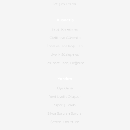
İletişim Formu
Ahmet Çağın | 20/06/2026
Alışveriş
Ürün sorunsuz ulaştı havalı
poşetlerle gönderim yapıyorlar.
Satış Sözleşmesi
Ürünün kodu XDR-240e-24 yeni
ürün geliyor.
Gizlilik ve Güvenlik
İptal ve İade Koşulları
B... K... | 16/06/2026
Üyelik Sözleşmesi
Gerçekten harika ve etkileyici
Teslimat, İade, Değişim
olmuş, tam istediğim gibi. Ayrıca
satış personeline de güzel ve
Yardım
nazik ilgisi için teşekkür ederim.
Üye Girişi
Dima Kulalac | 18/05/2026
Yeni Üyelik Oluştur
Hızlı bir şekilde elimize ulaştı
Sipariş Takibi
güzel paketlenmişti
Sıkça Sorulan Sorular
B... K... | 16/05/2026
Şifremi Unuttum