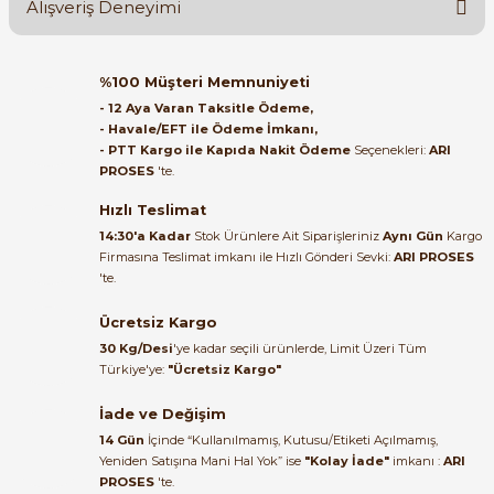
Alışveriş Deneyimi
Soru Sor
Orijinal kutusuyla ertesi gün
%100 Müşteri Memnuniyeti
ulaştı elimize. Teşekkürler.
- 12 Aya Varan Taksitle Ödeme,
- Havale/EFT ile Ödeme İmkanı,
B... A... | 27/06/2026
- PTT Kargo ile Kapıda Nakit Ödeme
Seçenekleri:
ARI
e Pako Şalterler
PROSES
'te.
Satıcı ilgili ve çok yardım severdi
bundan mehmet bey ilgi ve
Hızlı Teslimat
alakası için teşekkür ederim
14:30'a Kadar
Stok Ürünlere Ait Siparişleriniz
Aynı Gün
Kargo
Firmasına Teslimat imkanı ile Hızlı Gönderi Sevki:
ARI PROSES
muhammed demirci |
'te.
22/06/2026
Ücretsiz Kargo
Ürün elime eksiksiz ve hasarsız
30 Kg/Desi
'ye kadar seçili ürünlerde, Limit Üzeri Tüm
ulaştı. Paketleme özenliydi,
Türkiye'ye:
"Ücretsiz Kargo"
alışveriş sürecinden memnun
kaldım.
İade ve Değişim
14 Gün
İçinde “Kullanılmamış, Kutusu/Etiketi Açılmamış,
Kemal Toktaş | 20/06/2026
Yeniden Satışına Mani Hal Yok” ise
"Kolay İade"
imkanı :
ARI
PROSES
'te.