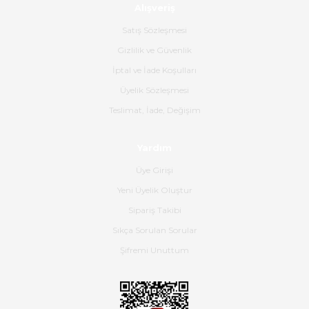
Alışveriş
Ürün sorunsuz ulaştı havalı
poşetlerle gönderim yapıyorlar.
Satış Sözleşmesi
Ürünün kodu XDR-240e-24 yeni
ürün geliyor.
Gizlilik ve Güvenlik
İptal ve İade Koşulları
B... K... | 16/06/2026
Üyelik Sözleşmesi
Gerçekten harika ve etkileyici
Teslimat, İade, Değişim
olmuş, tam istediğim gibi. Ayrıca
satış personeline de güzel ve
Yardım
nazik ilgisi için teşekkür ederim.
Üye Girişi
Dima Kulalac | 18/05/2026
Yeni Üyelik Oluştur
Hızlı bir şekilde elimize ulaştı
Sipariş Takibi
güzel paketlenmişti
Sıkça Sorulan Sorular
B... K... | 16/05/2026
Şifremi Unuttum
Ürün iki gün içinde elime
ulaştı.Ürünün paketlenmesi
gayet başarılı hasarsız bir şekilde