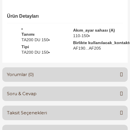
SIMATIC SAFETY
Kaynakları - UPS
Ürün Detayları
SIMATIC TIA PORTAL HMI Yazılımları
re Kesiciler
Akım_ayar sahası (A)
SIMATIC Yazılım Paketleri
Tanımı
110-150
TA200 DU 150
Birlikte kullanılacak_kontaktö
Tipi
SIMOTION Hareket Kontrol Üniteleri
AF190...AF205
TA200 DU 150
alterleri
SIRIUS SAFETY
er Şalterleri
Yorumlar (0)
WinCC Unified Runtime Yazılımları
Soru & Cevap
ler
Bu ürüne ilk yorumu siz yapın!
Taksit Seçenekleri
ı
Yorum Yaz
Ürün hakkında henüz soru sorulmamış.
umuşak Yol Vericiler