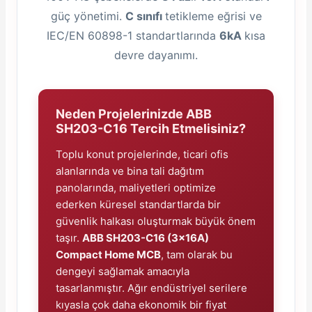
güç yönetimi.
C sınıfı
tetikleme eğrisi ve
IEC/EN 60898-1 standartlarında
6kA
kısa
devre dayanımı.
e Pako Şalterler
Neden Projelerinizde ABB
SH203-C16 Tercih Etmelisiniz?
Toplu konut projelerinde, ticari ofis
alanlarında ve bina tali dağıtım
panolarında, maliyetleri optimize
ederken küresel standartlarda bir
güvenlik halkası oluşturmak büyük önem
taşır.
ABB SH203-C16 (3x16A)
Compact Home MCB
, tam olarak bu
dengeyi sağlamak amacıyla
tasarlanmıştır. Ağır endüstriyel serilere
kıyasla çok daha ekonomik bir fiyat