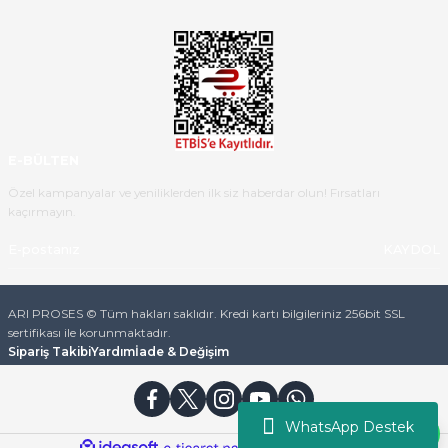
Ürün iki gün içinde elime
ulaştı.Ürünün paketlenmesi
gayet başarılı hasarsız bir şekilde
teslim aldım. Bu konudaki
hassasiyetleri ve Ürünün kalitesi
için teşekkür ederim
E-BÜLTEN
C... K... | 16/05/2026
Özel kampanyalar ve yeniliklerden ilk siz haberdar olun! Fırsatları
kaçırmayın.
Deneyimini Paylaş
Diğer yorumları göster
KAYDOL
ARI PROSES © Tüm hakları saklıdır. Kredi kartı bilgileriniz 256bit SSL
sertifikası ile korunmaktadır.
Sipariş Takibi
Yardım
İade & Değişim
WhatsApp Destek
ideasoft
ile