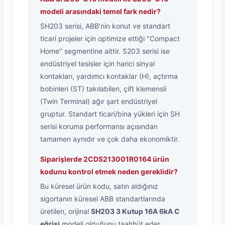
modeli arasındaki temel fark nedir?
SH203 serisi, ABB’nin konut ve standart
ticari projeler için optimize ettiği "Compact
Home" segmentine aittir. S203 serisi ise
endüstriyel tesisler için harici sinyal
kontakları, yardımcı kontaklar (H), açtırma
bobinleri (ST) takılabilen, çift klemensli
(Twin Terminal) ağır şart endüstriyel
gruptur. Standart ticari/bina yükleri için SH
serisi koruma performansı açısından
tamamen aynıdır ve çok daha ekonomiktir.
Siparişlerde 2CDS213001R0164 ürün
kodunu kontrol etmek neden gereklidir?
Bu küresel ürün kodu, satın aldığınız
sigortanın küresel ABB standartlarında
üretilen, orijinal
SH203 3 Kutup 16A 6kA C
eğrisi
modeli olduğunu taahhüt eder.