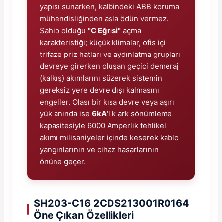
yapısı sunarken, kalbindeki ABB koruma
mühendisliğinden asla ödün vermez.
Sahip olduğu
"C Eğrisi"
açma
karakteristiği; küçük klimalar, ofis içi
trifaze priz hatları ve aydınlatma grupları
devreye girerken oluşan geçici demeraj
(kalkış) akımlarını süzerek sistemin
gereksiz yere devre dışı kalmasını
engeller. Olası bir kısa devre veya aşırı
yük anında ise
6kA
'lik ark sönümleme
kapasitesiyle 6000 Amperlik tehlikeli
akımı milisaniyeler içinde keserek kablo
yangınlarının ve cihaz hasarlarının
önüne geçer.
SH203-C16 2CDS213001R0164
Öne Çıkan Özellikleri