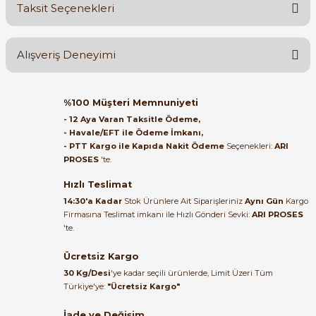
Taksit Seçenekleri
Yorum Yaz
Ürün hakkında henüz soru sorulmamış.
Alışveriş Deneyimi
Soru Sor
Orijinal kutusuyla ertesi gün
%100 Müşteri Memnuniyeti
ulaştı elimize. Teşekkürler.
- 12 Aya Varan Taksitle Ödeme,
- Havale/EFT ile Ödeme İmkanı,
B... A... | 27/06/2026
- PTT Kargo ile Kapıda Nakit Ödeme
Seçenekleri:
ARI
PROSES
'te.
Satıcı ilgili ve çok yardım severdi
bundan mehmet bey ilgi ve
Hızlı Teslimat
alakası için teşekkür ederim
14:30'a Kadar
Stok Ürünlere Ait Siparişleriniz
Aynı Gün
Kargo
Firmasına Teslimat imkanı ile Hızlı Gönderi Sevki:
ARI PROSES
muhammed demirci |
'te.
22/06/2026
Ücretsiz Kargo
Ürün elime eksiksiz ve hasarsız
30 Kg/Desi
'ye kadar seçili ürünlerde, Limit Üzeri Tüm
ulaştı. Paketleme özenliydi,
Türkiye'ye:
"Ücretsiz Kargo"
alışveriş sürecinden memnun
kaldım.
İade ve Değişim