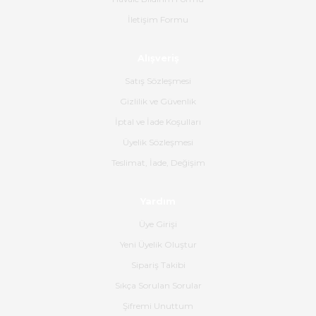
İletişim Formu
Ahmet Çağın | 20/06/2026
Alışveriş
Ürün sorunsuz ulaştı havalı
poşetlerle gönderim yapıyorlar.
Satış Sözleşmesi
Ürünün kodu XDR-240e-24 yeni
ürün geliyor.
Gizlilik ve Güvenlik
İptal ve İade Koşulları
B... K... | 16/06/2026
Üyelik Sözleşmesi
Gerçekten harika ve etkileyici
Teslimat, İade, Değişim
olmuş, tam istediğim gibi. Ayrıca
satış personeline de güzel ve
Yardım
nazik ilgisi için teşekkür ederim.
Üye Girişi
Dima Kulalac | 18/05/2026
Yeni Üyelik Oluştur
Hızlı bir şekilde elimize ulaştı
Sipariş Takibi
güzel paketlenmişti
Sıkça Sorulan Sorular
B... K... | 16/05/2026
Şifremi Unuttum