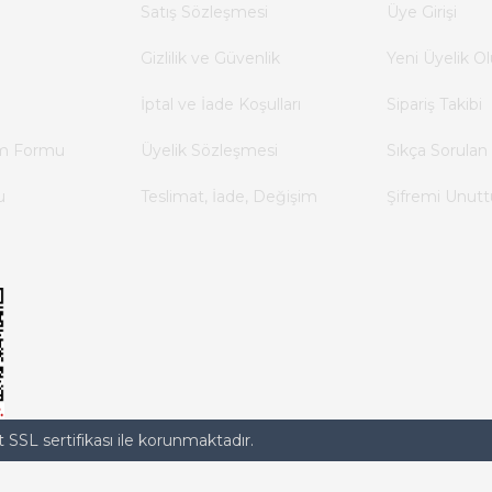
Satış Sözleşmesi
Üye Girişi
Gizlilik ve Güvenlik
Yeni Üyelik Ol
İptal ve İade Koşulları
Sipariş Takibi
im Formu
Üyelik Sözleşmesi
Sıkça Sorulan 
u
Teslimat, İade, Değişim
Şifremi Unut
t SSL sertifikası ile korunmaktadır.