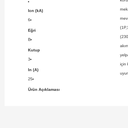
meka
Icn (kA)
mevc
6
(1P,
Eğri
(230
B
akım
Kutup
yelp
3
için
In (A)
uyum
25
Ürün Açıklaması
Orijinal kutusuyla ertesi gün ulaştı elimize.