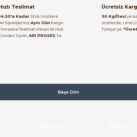
orulmamış.
 yapın!
Hızlı Teslimat
Ücretsiz Kar
14:30'a Kadar
Stok Ürünlere
30 Kg/Desi
'ye ka
Ait Siparişleriniz
Aynı Gün
Kargo
ürünlerde, Limit 
Firmasına Teslimat imkanı ile Hızlı
Türkiye'ye:
"Ücre
Gönderi Sevki:
ARI PROSES
'te.
Başa Dön
a
Alışveriş
Yardım