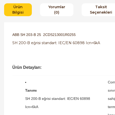
Ürün
Yorumlar
Taksit
Bilgisi
(0)
Seçenekleri
ABB SH 203-B 25 2CDS213001R0255
SH 200-B eğrisi standart: IEC/EN 60898 Icn=6kA
Ürün Detayları:
Com
Tanımı
sını
SH 200-B eğrisi standart: IEC/EN 60898
sahi
Icn=6kA
term
koru