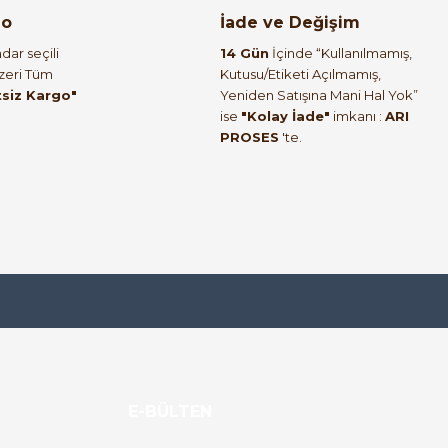
go
İade ve Değişim
dar seçili
14 Gün
İçinde “Kullanılmamış,
Üzeri Tüm
Kutusu/Etiketi Açılmamış,
tsiz Kargo"
Yeniden Satışına Mani Hal Yok”
ise
"Kolay İade"
imkanı :
ARI
PROSES
'te.
E-BÜLTEN