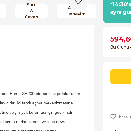
*14:30'
Soru
Alışveriş
&
aynı gü
Deneyimi
Cevap
594,6
Bu ürünü
pact Home SH200 otomatik sigortalar akım
rlayıcıdır. İki farklı açma mekanizmasına
ptirler, aşırı yük koruması için gecikmeli
al açma mekanizması ve kısa devre
ması için elektromekanik açma