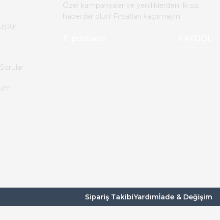
Özel kampanyalar ve yeniliklerden ilk siz
haberdar olun! Fırsatları kaçırmayın.
uştur
KAYDOL
Sorular
tum
Sipariş Takibi
Yardım
İade & Değişim