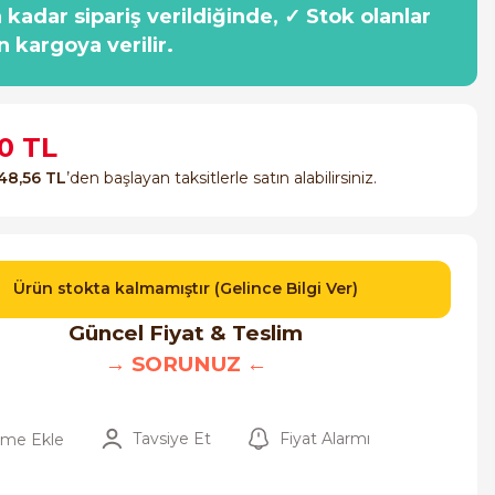
a kadar sipariş verildiğinde, ✓ Stok olanlar
n kargoya verilir.
0 TL
48,56 TL
’den başlayan taksitlerle satın alabilirsiniz.
Ürün stokta kalmamıştır (Gelince Bilgi Ver)
Güncel Fiyat & Teslim
→ SORUNUZ ←
Tavsiye Et
Fiyat Alarmı