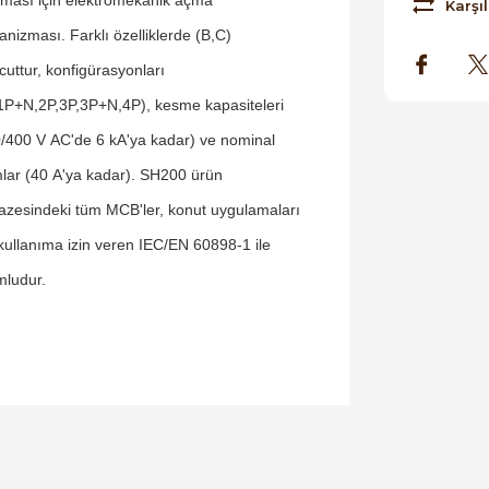
Karşıl
nizması. Farklı özelliklerde (B,C)
uttur, konfigürasyonları
1P+N,2P,3P,3P+N,4P), kesme kapasiteleri
/400 V AC'de 6 kA'ya kadar) ve nominal
lar (40 A'ya kadar). SH200 ürün
azesindeki tüm MCB'ler, konut uygulamaları
 kullanıma izin veren IEC/EN 60898-1 ile
ludur.