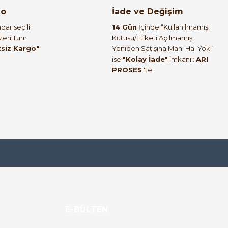
go
İade ve Değişim
dar seçili
14 Gün
İçinde “Kullanılmamış,
Üzeri Tüm
Kutusu/Etiketi Açılmamış,
tsiz Kargo"
Yeniden Satışına Mani Hal Yok”
ise
"Kolay İade"
imkanı :
ARI
PROSES
'te.
E-BÜLTEN