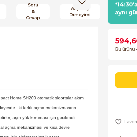
*14:30'
Soru
Alışveriş
&
aynı gü
Deneyimi
Cevap
594,6
Bu ürünü
pact Home SH200 otomatik sigortalar akım
rlayıcıdır. İki farklı açma mekanizmasına
ptirler, aşırı yük koruması için gecikmeli
al açma mekanizması ve kısa devre
ması için elektromekanik açma