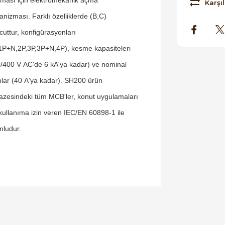
Karşıl
nizması. Farklı özelliklerde (B,C)
uttur, konfigürasyonları
1P+N,2P,3P,3P+N,4P), kesme kapasiteleri
/400 V AC'de 6 kA'ya kadar) ve nominal
lar (40 A'ya kadar). SH200 ürün
azesindeki tüm MCB'ler, konut uygulamaları
 kullanıma izin veren IEC/EN 60898-1 ile
ludur.