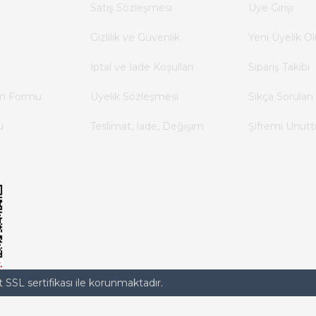
Satış Sözleşmesi
Üye Girişi
Gizlilik ve Güvenlik
Yeni Üyelik Ol
İptal ve İade Koşulları
Sipariş Takibi
im Formu
Üyelik Sözleşmesi
Sıkça Sorulan 
u
Teslimat, İade, Değişim
Şifremi Unut
t SSL sertifikası ile korunmaktadır.