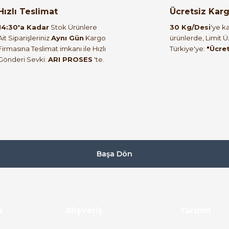
orulmamış.
 yapın!
Hızlı Teslimat
Ücretsiz Kar
14:30'a Kadar
Stok Ürünlere
30 Kg/Desi
'ye ka
Ait Siparişleriniz
Aynı Gün
Kargo
ürünlerde, Limit 
Firmasına Teslimat imkanı ile Hızlı
Türkiye'ye:
"Ücre
Gönderi Sevki:
ARI PROSES
'te.
Başa Dön
a
Alışveriş
Yardım