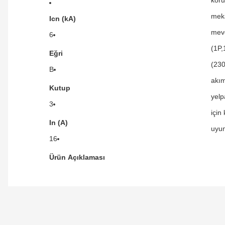
meka
Icn (kA)
mevc
6
(1P,
Eğri
(230
B
akım
Kutup
yelp
3
için
In (A)
uyum
16
Ürün Açıklaması
Orijinal kutusuyla ertesi gün ulaştı elimize.