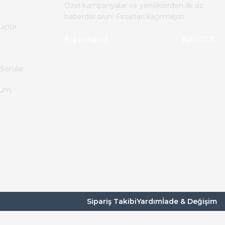
Özel kampanyalar ve yeniliklerden ilk siz
haberdar olun! Fırsatları kaçırmayın.
uştur
KAYDOL
Sorular
tum
Sipariş Takibi
Yardım
İade & Değişim