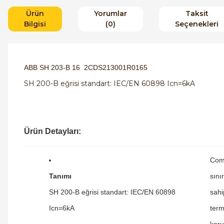
Ürün
Yorumlar
Taksit
Bilgisi
(0)
Seçenekleri
ABB SH 203-B 16 2CDS213001R0165
SH 200-B eğrisi standart: IEC/EN 60898 Icn=6kA
Ürün Detayları:
Com
Tanımı
sını
SH 200-B eğrisi standart: IEC/EN 60898
sahi
Icn=6kA
term
koru