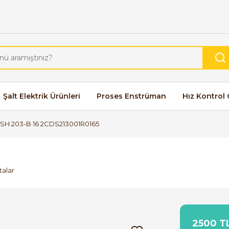
Şalt Elektrik Ürünleri
Proses Enstrüman
Hız Kontrol 
SH 203-B 16 2CDS213001R0165
talar
2500 TL