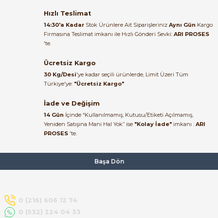
Satıcı ilgili ve çok yardım severdi
bundan mehmet bey ilgi ve
Hızlı Teslimat
alakası için teşekkür ederim
14:30'a Kadar
Stok Ürünlere Ait Siparişleriniz
Aynı Gün
Kargo
Firmasına Teslimat imkanı ile Hızlı Gönderi Sevki:
ARI PROSES
muhammed demirci |
'te.
22/06/2026
Ücretsiz Kargo
Ürün elime eksiksiz ve hasarsız
30 Kg/Desi
'ye kadar seçili ürünlerde, Limit Üzeri Tüm
ulaştı. Paketleme özenliydi,
Türkiye'ye:
"Ücretsiz Kargo"
alışveriş sürecinden memnun
kaldım.
İade ve Değişim
14 Gün
İçinde “Kullanılmamış, Kutusu/Etiketi Açılmamış,
Kemal Toktaş | 20/06/2026
Yeniden Satışına Mani Hal Yok” ise
"Kolay İade"
imkanı :
ARI
PROSES
'te.
Alışveriş süreci de hızlı ve
problemsiz geçti.
Başa Dön
Kemal Toktaş | 20/06/2026
Havale ile odeme yaptim ve
0 (216) 606 12 74
tedirgindim ama saticinin
0 (532) 224 04 33
sonrasindaki iletisim ve