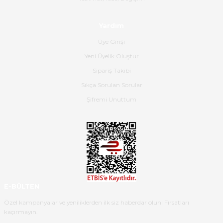
olmuş, tam istediğim gibi. Ayrıca
satış personeline de güzel ve
Yardım
nazik ilgisi için teşekkür ederim.
Üye Girişi
Dima Kulalac | 18/05/2026
Yeni Üyelik Oluştur
Hızlı bir şekilde elimize ulaştı
Sipariş Takibi
güzel paketlenmişti
Sıkça Sorulan Sorular
B... K... | 16/05/2026
Şifremi Unuttum
Ürün iki gün içinde elime
ulaştı.Ürünün paketlenmesi
gayet başarılı hasarsız bir şekilde
teslim aldım. Bu konudaki
hassasiyetleri ve Ürünün kalitesi
için teşekkür ederim
E-BÜLTEN
C... K... | 16/05/2026
Özel kampanyalar ve yeniliklerden ilk siz haberdar olun! Fırsatları
kaçırmayın.
Deneyimini Paylaş
Diğer yorumları göster