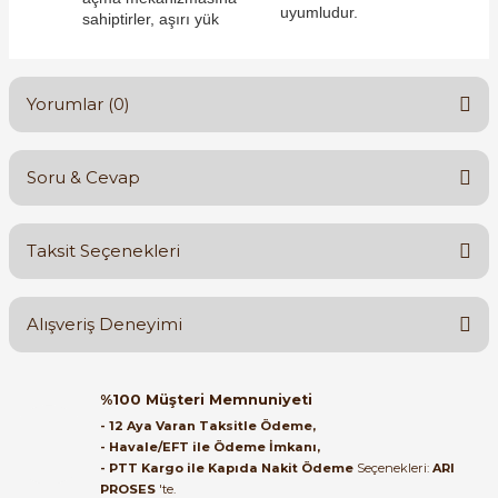
uyumludur.
sahiptirler, aşırı yük
Yorumlar (0)
e Pako Şalterler
Soru & Cevap
Bu ürüne ilk yorumu siz yapın!
Taksit Seçenekleri
Yorum Yaz
Ürün hakkında henüz soru sorulmamış.
Alışveriş Deneyimi
Soru Sor
Orijinal kutusuyla ertesi gün
%100 Müşteri Memnuniyeti
ulaştı elimize. Teşekkürler.
- 12 Aya Varan Taksitle Ödeme,
- Havale/EFT ile Ödeme İmkanı,
B... A... | 27/06/2026
- PTT Kargo ile Kapıda Nakit Ödeme
Seçenekleri:
ARI
PROSES
'te.