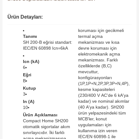
SIMATIC SAFETY
Kaynakları - UPS
Ürün Detayları:
SIMATIC TIA PORTAL HMI Yazılımları
re Kesiciler
koruması için gecikmeli
SIMATIC Yazılım Paketleri
Tanımı
termal açma
SH 200-B eğrisi standart:
mekanizması ve kısa
IEC/EN 60898 Icn=6kA
devre koruması için
SIMOTION Hareket Kontrol Üniteleri
elektromekanik açma
mekanizması. Farklı
alterleri
Icn (kA)
özelliklerde (B,C)
SIRIUS SAFETY
6
mevcuttur,
Eğri
er Şalterleri
konfigürasyonları
B
WinCC Unified Runtime Yazılımları
(1P,1P+N,2P,3P,3P+N,4P),
Kutup
kesme kapasiteleri
3
(230/400 V AC'de 6 kA'ya
kadar) ve nominal akımlar
In (A)
ler
(40 A'ya kadar). SH200
10
ürün yelpazesindeki tüm
Ürün Açıklaması
MCB'ler, konut
Compact Home SH200
ı
uygulamaları için
otomatik sigortalar akım
kullanıma izin veren
sınırlayıcıdır. İki farklı
IEC/EN 60898-1 ile
umuşak Yol Vericiler
açma mekanizmasına