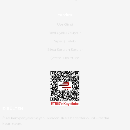
olmuş, tam istediğim gibi. Ayrıca
satış personeline de güzel ve
Yardım
nazik ilgisi için teşekkür ederim.
Üye Girişi
Dima Kulalac | 18/05/2026
Yeni Üyelik Oluştur
Hızlı bir şekilde elimize ulaştı
Sipariş Takibi
güzel paketlenmişti
Sıkça Sorulan Sorular
B... K... | 16/05/2026
Şifremi Unuttum
Ürün iki gün içinde elime
ulaştı.Ürünün paketlenmesi
gayet başarılı hasarsız bir şekilde
teslim aldım. Bu konudaki
hassasiyetleri ve Ürünün kalitesi
için teşekkür ederim
E-BÜLTEN
C... K... | 16/05/2026
Özel kampanyalar ve yeniliklerden ilk siz haberdar olun! Fırsatları
kaçırmayın.
Deneyimini Paylaş
Diğer yorumları göster