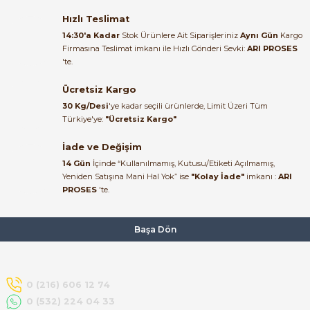
Satıcı ilgili ve çok yardım severdi
bundan mehmet bey ilgi ve
Hızlı Teslimat
alakası için teşekkür ederim
14:30'a Kadar
Stok Ürünlere Ait Siparişleriniz
Aynı Gün
Kargo
Firmasına Teslimat imkanı ile Hızlı Gönderi Sevki:
ARI PROSES
muhammed demirci |
'te.
22/06/2026
Ücretsiz Kargo
Ürün elime eksiksiz ve hasarsız
30 Kg/Desi
'ye kadar seçili ürünlerde, Limit Üzeri Tüm
ulaştı. Paketleme özenliydi,
Türkiye'ye:
"Ücretsiz Kargo"
alışveriş sürecinden memnun
kaldım.
İade ve Değişim
14 Gün
İçinde “Kullanılmamış, Kutusu/Etiketi Açılmamış,
Kemal Toktaş | 20/06/2026
Yeniden Satışına Mani Hal Yok” ise
"Kolay İade"
imkanı :
ARI
PROSES
'te.
Alışveriş süreci de hızlı ve
problemsiz geçti.
Başa Dön
Kemal Toktaş | 20/06/2026
Havale ile odeme yaptim ve
0 (216) 606 12 74
tedirgindim ama saticinin
0 (532) 224 04 33
sonrasindaki iletisim ve