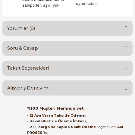
uyumludur.
sahiptirler, aşırı yük
Yorumlar (0)
e Pako Şalterler
Soru & Cevap
Bu ürüne ilk yorumu siz yapın!
Taksit Seçenekleri
Yorum Yaz
Ürün hakkında henüz soru sorulmamış.
Alışveriş Deneyimi
Soru Sor
Orijinal kutusuyla ertesi gün
%100 Müşteri Memnuniyeti
ulaştı elimize. Teşekkürler.
- 12 Aya Varan Taksitle Ödeme,
- Havale/EFT ile Ödeme İmkanı,
B... A... | 27/06/2026
- PTT Kargo ile Kapıda Nakit Ödeme
Seçenekleri:
ARI
PROSES
'te.