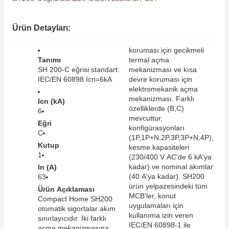
SIMATIC SAFETY
Kaynakları - UPS
Ürün Detayları:
SIMATIC TIA PORTAL HMI Yazılımları
re Kesiciler
koruması için gecikmeli
SIMATIC Yazılım Paketleri
Tanımı
termal açma
SH 200-C eğrisi standart:
mekanizması ve kısa
IEC/EN 60898 Icn=6kA
devre koruması için
SIMOTION Hareket Kontrol Üniteleri
elektromekanik açma
mekanizması. Farklı
alterleri
Icn (kA)
özelliklerde (B,C)
SIRIUS SAFETY
6
mevcuttur,
Eğri
er Şalterleri
konfigürasyonları
C
WinCC Unified Runtime Yazılımları
(1P,1P+N,2P,3P,3P+N,4P),
Kutup
kesme kapasiteleri
1
(230/400 V AC'de 6 kA'ya
kadar) ve nominal akımlar
In (A)
ler
(40 A'ya kadar). SH200
63
ürün yelpazesindeki tüm
Ürün Açıklaması
MCB'ler, konut
Compact Home SH200
ı
uygulamaları için
otomatik sigortalar akım
kullanıma izin veren
sınırlayıcıdır. İki farklı
IEC/EN 60898-1 ile
umuşak Yol Vericiler
açma mekanizmasına