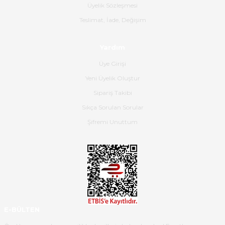
Üyelik Sözleşmesi
Gerçekten harika ve etkileyici
Teslimat, İade, Değişim
olmuş, tam istediğim gibi. Ayrıca
satış personeline de güzel ve
Yardım
nazik ilgisi için teşekkür ederim.
Üye Girişi
Dima Kulalac | 18/05/2026
Yeni Üyelik Oluştur
Hızlı bir şekilde elimize ulaştı
Sipariş Takibi
güzel paketlenmişti
Sıkça Sorulan Sorular
B... K... | 16/05/2026
Şifremi Unuttum
Ürün iki gün içinde elime
ulaştı.Ürünün paketlenmesi
gayet başarılı hasarsız bir şekilde
teslim aldım. Bu konudaki
hassasiyetleri ve Ürünün kalitesi
için teşekkür ederim
E-BÜLTEN
C... K... | 16/05/2026