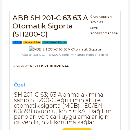
SIMATIC SAFETY
Kaynakları - UPS
ABB SH 201-C 63 63 A
Ürün Kodu:
SH
SIMATIC TIA PORTAL HMI Yazılımları
201-C 63
Otomatik Sigorta
re Kesiciler
MPN:
(SH200-C)
SIMATIC Yazılım Paketleri
2CDS211001R0634
63 A
Icn = 6 kA
SH200-C Eğrisi
SIMOTION Hareket Kontrol Üniteleri
ABB SH 201-C 63 — SH200-C eğrili miniature otomatik sigorta
alterleri
SIRIUS SAFETY
Sipariş Kodu:
2CDS211001R0634
er Şalterleri
WinCC Unified Runtime Yazılımları
Özet
SH 201-C 63; 63 A anma akımına
sahip SH200-C eğrili miniature
ler
otomatik sigorta (MCB). IEC/EN
60898 uyumlu, Icn = 6 kA. Dağıtım
ı
panoları ve ticari uygulamalar için
güvenilir, hızlı koruma sağlar.
umuşak Yol Vericiler