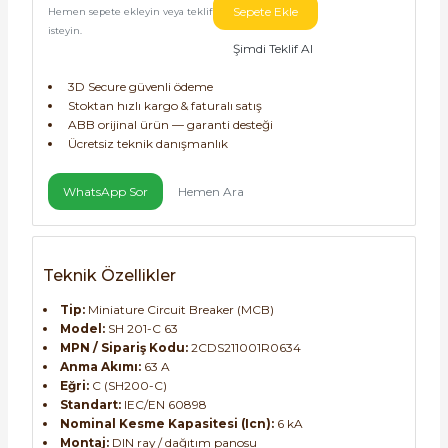
Sepete Ekle
Hemen sepete ekleyin veya teklif
isteyin.
Şimdi Teklif Al
3D Secure güvenli ödeme
Stoktan hızlı kargo & faturalı satış
ABB orijinal ürün — garanti desteği
e Pako Şalterler
Ücretsiz teknik danışmanlık
WhatsApp Sor
Hemen Ara
Teknik Özellikler
Tip:
Miniature Circuit Breaker (MCB)
Model:
SH 201-C 63
MPN / Sipariş Kodu:
2CDS211001R0634
Anma Akımı:
63 A
Eğri:
C (SH200-C)
Standart:
IEC/EN 60898
Nominal Kesme Kapasitesi (Icn):
6 kA
Montaj:
DIN ray / dağıtım panosu