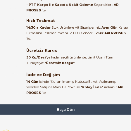
- PTT Kargo ile Kapıda Nakit Ödeme
Seçenekleri:
ARI
PROSES
'te.
Satıcı ilgili ve çok yardım severdi
bundan mehmet bey ilgi ve
Hızlı Teslimat
alakası için teşekkür ederim
14:30'a Kadar
Stok Ürünlere Ait Siparişleriniz
Aynı Gün
Kargo
Firmasına Teslimat imkanı ile Hızlı Gönderi Sevki:
ARI PROSES
muhammed demirci |
'te.
22/06/2026
Ücretsiz Kargo
Ürün elime eksiksiz ve hasarsız
30 Kg/Desi
'ye kadar seçili ürünlerde, Limit Üzeri Tüm
ulaştı. Paketleme özenliydi,
Türkiye'ye:
"Ücretsiz Kargo"
alışveriş sürecinden memnun
kaldım.
İade ve Değişim
14 Gün
İçinde “Kullanılmamış, Kutusu/Etiketi Açılmamış,
Kemal Toktaş | 20/06/2026
Yeniden Satışına Mani Hal Yok” ise
"Kolay İade"
imkanı :
ARI
PROSES
'te.
Alışveriş süreci de hızlı ve
problemsiz geçti.
Başa Dön
Kemal Toktaş | 20/06/2026
Havale ile odeme yaptim ve