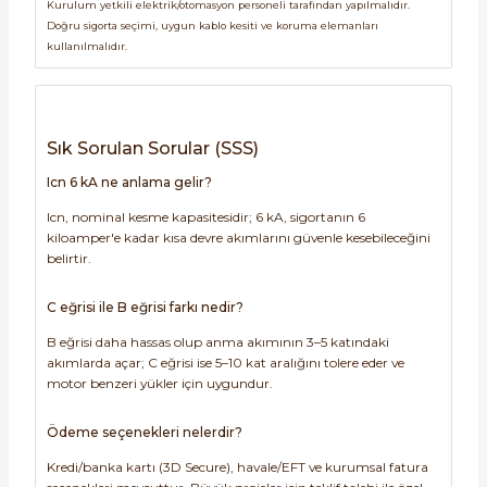
Kurulum yetkili elektrik/otomasyon personeli tarafından yapılmalıdır.
Doğru sigorta seçimi, uygun kablo kesiti ve koruma elemanları
kullanılmalıdır.
Sık Sorulan Sorular (SSS)
Icn 6 kA ne anlama gelir?
Icn, nominal kesme kapasitesidir; 6 kA, sigortanın 6
kiloamper'e kadar kısa devre akımlarını güvenle kesebileceğini
belirtir.
C eğrisi ile B eğrisi farkı nedir?
B eğrisi daha hassas olup anma akımının 3–5 katındaki
akımlarda açar; C eğrisi ise 5–10 kat aralığını tolere eder ve
motor benzeri yükler için uygundur.
Ödeme seçenekleri nelerdir?
Kredi/banka kartı (3D Secure), havale/EFT ve kurumsal fatura