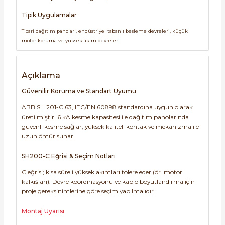
Tipik Uygulamalar
Ticari dağıtım panoları, endüstriyel tabanlı besleme devreleri, küçük
motor koruma ve yüksek akım devreleri.
Açıklama
Güvenilir Koruma ve Standart Uyumu
ABB SH 201-C 63, IEC/EN 60898 standardına uygun olarak
üretilmiştir. 6 kA kesme kapasitesi ile dağıtım panolarında
güvenli kesme sağlar; yüksek kaliteli kontak ve mekanizma ile
uzun ömür sunar.
SH200-C Eğrisi & Seçim Notları
C eğrisi; kısa süreli yüksek akımları tolere eder (ör. motor
kalkışları). Devre koordinasyonu ve kablo boyutlandırma için
proje gereksinimlerine göre seçim yapılmalıdır.
Montaj Uyarısı