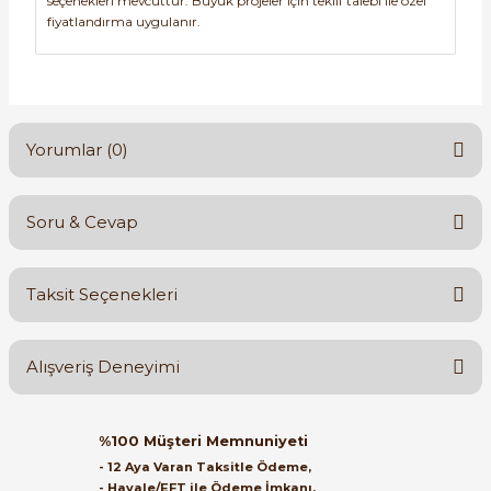
seçenekleri mevcuttur. Büyük projeler için teklif talebi ile özel
fiyatlandırma uygulanır.
Yorumlar (0)
Soru & Cevap
Bu ürüne ilk yorumu siz yapın!
Taksit Seçenekleri
Yorum Yaz
Ürün hakkında henüz soru sorulmamış.
Alışveriş Deneyimi
Soru Sor
Orijinal kutusuyla ertesi gün
%100 Müşteri Memnuniyeti
ulaştı elimize. Teşekkürler.
- 12 Aya Varan Taksitle Ödeme,
- Havale/EFT ile Ödeme İmkanı,
B... A... | 27/06/2026