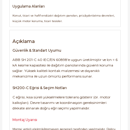
Uygulama Alanları
Konut, ticari ve hafif endüstri dağıtım panoları, priz/aydınlatma devreleri,
küçük motor koruma, ticari tesisler.
Açıklama
Güvenlik & Standart Uyumu
ABB SH 201-C 40 IEC/EN 60898'e uygun üretilmiştir ve Icn = 6
kA kesme kapasitesi ile dağıtım panolarında güvenli koruma
sağlar. Yüksek kaliteli kontak malzemesi ve dayanıklı
mekanizma ile uzun ömürlü performans sunar.
SH200-C Eğrisi & Seçim Notları
C eğrisi, kısa süreli yükselmelere tolerans gösterir (ör. motor
kalkışları). Devre tasarımı ve koordinasyon gereksinimleri
dikkate alınarak doğru eğri seçimi yapılmalıdır.
Montaj Uyarısı
Montaj yetkili elektrik/otomasyon personeli tarafından yapılmalıdır. Doğru