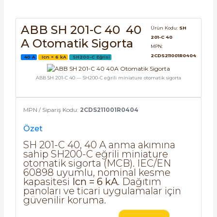
SIMATIC SAFETY
Kaynakları - UPS
ABB SH 201-C 40 40
Ürün Kodu:
SH
SIMATIC TIA PORTAL HMI Yazılımları
201-C 40
A Otomatik Sigorta
re Kesiciler
MPN:
SIMATIC Yazılım Paketleri
2CDS211001R0404
40 A
Icn = 6 kA
SH200-C Eğrisi
ABB SH 201-C 40 — SH200-C eğrili miniature otomatik sigorta
SIMOTION Hareket Kontrol Üniteleri
alterleri
SIRIUS SAFETY
MPN / Sipariş Kodu:
2CDS211001R0404
er Şalterleri
WinCC Unified Runtime Yazılımları
Özet
SH 201-C 40, 40 A anma akımına
sahip SH200-C eğrili miniature
otomatik sigorta (MCB). IEC/EN
ler
60898 uyumlu, nominal kesme
kapasitesi
Icn = 6 kA
. Dağıtım
panoları ve ticari uygulamalar için
ı
güvenilir koruma.
umuşak Yol Vericiler