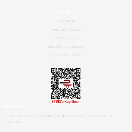
olmuş, tam istediğim gibi. Ayrıca
satış personeline de güzel ve
Yardım
nazik ilgisi için teşekkür ederim.
Üye Girişi
Dima Kulalac | 18/05/2026
Yeni Üyelik Oluştur
Hızlı bir şekilde elimize ulaştı
Sipariş Takibi
güzel paketlenmişti
Sıkça Sorulan Sorular
B... K... | 16/05/2026
Şifremi Unuttum
Ürün iki gün içinde elime
ulaştı.Ürünün paketlenmesi
gayet başarılı hasarsız bir şekilde
teslim aldım. Bu konudaki
hassasiyetleri ve Ürünün kalitesi
için teşekkür ederim
E-BÜLTEN
C... K... | 16/05/2026
Özel kampanyalar ve yeniliklerden ilk siz haberdar olun! Fırsatları
kaçırmayın.
Deneyimini Paylaş
Diğer yorumları göster