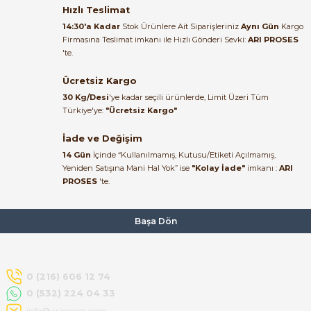
bundan mehmet bey ilgi ve
Hızlı Teslimat
alakası için teşekkür ederim
14:30'a Kadar
Stok Ürünlere Ait Siparişleriniz
Aynı Gün
Kargo
Firmasına Teslimat imkanı ile Hızlı Gönderi Sevki:
ARI PROSES
muhammed demirci |
'te.
22/06/2026
Ücretsiz Kargo
Ürün elime eksiksiz ve hasarsız
30 Kg/Desi
'ye kadar seçili ürünlerde, Limit Üzeri Tüm
ulaştı. Paketleme özenliydi,
Türkiye'ye:
"Ücretsiz Kargo"
alışveriş sürecinden memnun
kaldım.
İade ve Değişim
14 Gün
İçinde “Kullanılmamış, Kutusu/Etiketi Açılmamış,
Kemal Toktaş | 20/06/2026
Yeniden Satışına Mani Hal Yok” ise
"Kolay İade"
imkanı :
ARI
PROSES
'te.
Alışveriş süreci de hızlı ve
problemsiz geçti.
Başa Dön
Kemal Toktaş | 20/06/2026
Havale ile odeme yaptim ve
0 (216) 606 12 74
tedirgindim ama saticinin
0 (532) 224 04 33
sonrasindaki iletisim ve
bilgilendirmesinden cok
info@ariproses.com