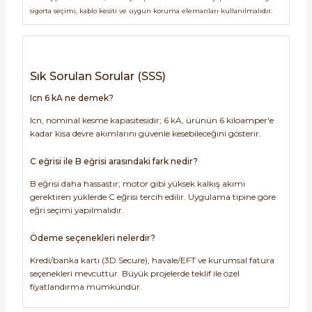
sigorta seçimi, kablo kesiti ve uygun koruma elemanları kullanılmalıdır.
Sık Sorulan Sorular (SSS)
Icn 6 kA ne demek?
Icn, nominal kesme kapasitesidir; 6 kA, ürünün 6 kiloamper'e
kadar kısa devre akımlarını güvenle kesebileceğini gösterir.
C eğrisi ile B eğrisi arasındaki fark nedir?
B eğrisi daha hassastır; motor gibi yüksek kalkış akımı
gerektiren yüklerde C eğrisi tercih edilir. Uygulama tipine göre
eğri seçimi yapılmalıdır.
Ödeme seçenekleri nelerdir?
Kredi/banka kartı (3D Secure), havale/EFT ve kurumsal fatura
seçenekleri mevcuttur. Büyük projelerde teklif ile özel
fiyatlandırma mümkündür.