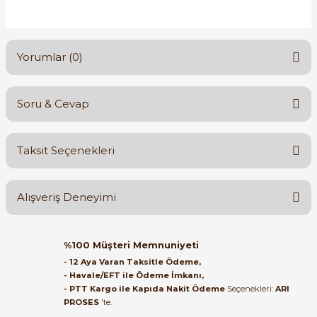
Yorumlar (0)
Soru & Cevap
Bu ürüne ilk yorumu siz yapın!
Taksit Seçenekleri
Yorum Yaz
Ürün hakkında henüz soru sorulmamış.
Alışveriş Deneyimi
Soru Sor
Orijinal kutusuyla ertesi gün
%100 Müşteri Memnuniyeti
ulaştı elimize. Teşekkürler.
- 12 Aya Varan Taksitle Ödeme,
- Havale/EFT ile Ödeme İmkanı,
B... A... | 27/06/2026
- PTT Kargo ile Kapıda Nakit Ödeme
Seçenekleri:
ARI
PROSES
'te.
Satıcı ilgili ve çok yardım severdi