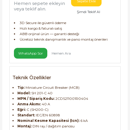
Sepete Ekle
Hemen sepete ekleyin
veya teklif alın.
Şimdi Teklif Al
3D Secure ile güvenli ödeme
Hızlı kargo & faturalı satış
ABB orijinal ürün — garanti desteği
Ücretsiz teknik danışmanlık ve pano montaj önerileri
e Pako Şalterler
WhatsApp Sor
Hemen Ara
Teknik Özellikler
Tip:
Miniature Circuit Breaker (MCB)
Model:
SH 201-C 40
MPN / Sipariş Kodu:
2CDS211001R0404
Anma Akımı:
40 A
Eğri:
C (SH200-C)
Standart:
IEC/EN 60898
Nominal Kesme Kapasitesi (Icn):
6 kA
Montaj:
DIN ray / dağıtım panosu