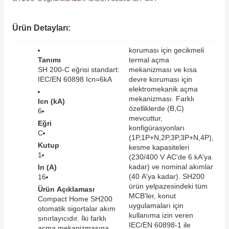
SIMATIC SAFETY
Kaynakları - UPS
Ürün Detayları:
SIMATIC TIA PORTAL HMI Yazılımları
re Kesiciler
koruması için gecikmeli
SIMATIC Yazılım Paketleri
Tanımı
termal açma
SH 200-C eğrisi standart:
mekanizması ve kısa
IEC/EN 60898 Icn=6kA
devre koruması için
SIMOTION Hareket Kontrol Üniteleri
elektromekanik açma
mekanizması. Farklı
alterleri
Icn (kA)
özelliklerde (B,C)
SIRIUS SAFETY
6
mevcuttur,
Eğri
er Şalterleri
konfigürasyonları
C
WinCC Unified Runtime Yazılımları
(1P,1P+N,2P,3P,3P+N,4P),
Kutup
kesme kapasiteleri
1
(230/400 V AC'de 6 kA'ya
kadar) ve nominal akımlar
In (A)
ler
(40 A'ya kadar). SH200
16
ürün yelpazesindeki tüm
Ürün Açıklaması
MCB'ler, konut
Compact Home SH200
ı
uygulamaları için
otomatik sigortalar akım
kullanıma izin veren
sınırlayıcıdır. İki farklı
IEC/EN 60898-1 ile
umuşak Yol Vericiler
açma mekanizmasına