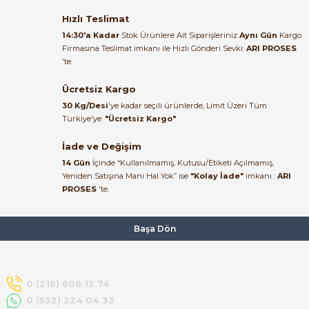
Satıcı ilgili ve çok yardım severdi
bundan mehmet bey ilgi ve
Hızlı Teslimat
alakası için teşekkür ederim
14:30'a Kadar
Stok Ürünlere Ait Siparişleriniz
Aynı Gün
Kargo
Firmasına Teslimat imkanı ile Hızlı Gönderi Sevki:
ARI PROSES
muhammed demirci |
'te.
22/06/2026
Ücretsiz Kargo
Ürün elime eksiksiz ve hasarsız
30 Kg/Desi
'ye kadar seçili ürünlerde, Limit Üzeri Tüm
ulaştı. Paketleme özenliydi,
Türkiye'ye:
"Ücretsiz Kargo"
alışveriş sürecinden memnun
kaldım.
İade ve Değişim
14 Gün
İçinde “Kullanılmamış, Kutusu/Etiketi Açılmamış,
Kemal Toktaş | 20/06/2026
Yeniden Satışına Mani Hal Yok” ise
"Kolay İade"
imkanı :
ARI
PROSES
'te.
Alışveriş süreci de hızlı ve
problemsiz geçti.
Başa Dön
Kemal Toktaş | 20/06/2026
Havale ile odeme yaptim ve
0 (216) 606 12 74
tedirgindim ama saticinin
0 (532) 224 04 33
sonrasindaki iletisim ve