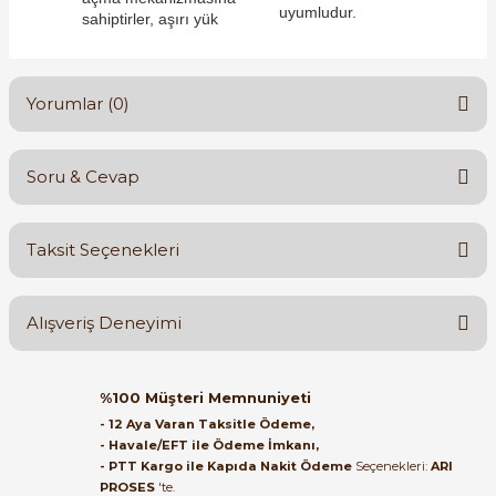
uyumludur.
sahiptirler, aşırı yük
Yorumlar (0)
e Pako Şalterler
Soru & Cevap
Bu ürüne ilk yorumu siz yapın!
Taksit Seçenekleri
Yorum Yaz
Ürün hakkında henüz soru sorulmamış.
Alışveriş Deneyimi
Soru Sor
Orijinal kutusuyla ertesi gün
%100 Müşteri Memnuniyeti
ulaştı elimize. Teşekkürler.
- 12 Aya Varan Taksitle Ödeme,
- Havale/EFT ile Ödeme İmkanı,
B... A... | 27/06/2026
- PTT Kargo ile Kapıda Nakit Ödeme
Seçenekleri:
ARI
PROSES
'te.