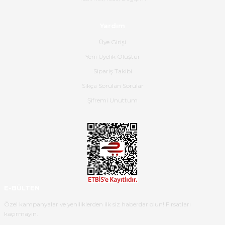
olmuş, tam istediğim gibi. Ayrıca
satış personeline de güzel ve
Yardım
nazik ilgisi için teşekkür ederim.
Üye Girişi
Dima Kulalac | 18/05/2026
Yeni Üyelik Oluştur
Hızlı bir şekilde elimize ulaştı
Sipariş Takibi
güzel paketlenmişti
Sıkça Sorulan Sorular
B... K... | 16/05/2026
Şifremi Unuttum
Ürün iki gün içinde elime
ulaştı.Ürünün paketlenmesi
gayet başarılı hasarsız bir şekilde
teslim aldım. Bu konudaki
hassasiyetleri ve Ürünün kalitesi
için teşekkür ederim
E-BÜLTEN
C... K... | 16/05/2026
Özel kampanyalar ve yeniliklerden ilk siz haberdar olun! Fırsatları
kaçırmayın.
Deneyimini Paylaş
Diğer yorumları göster