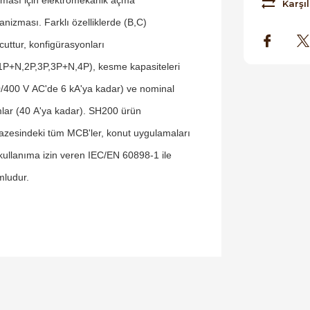
Karşıl
nizması. Farklı özelliklerde (B,C)
uttur, konfigürasyonları
1P+N,2P,3P,3P+N,4P), kesme kapasiteleri
/400 V AC'de 6 kA'ya kadar) ve nominal
lar (40 A'ya kadar). SH200 ürün
azesindeki tüm MCB'ler, konut uygulamaları
 kullanıma izin veren IEC/EN 60898-1 ile
ludur.