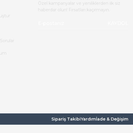
Özel kampanyalar ve yeniliklerden ilk siz
haberdar olun! Fırsatları kaçırmayın.
uştur
KAYDOL
Sorular
tum
Sipariş Takibi
Yardım
İade & Değişim