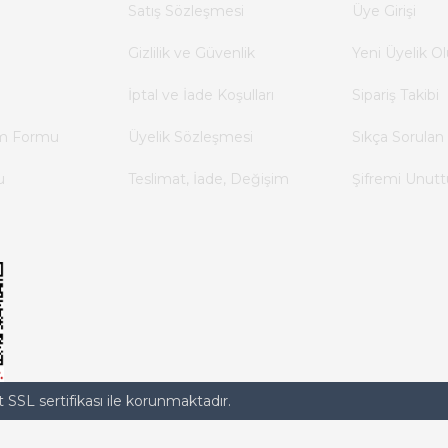
Satış Sözleşmesi
Üye Girişi
Gizlilik ve Güvenlik
Yeni Üyelik Ol
İptal ve İade Koşulları
Sipariş Takibi
im Formu
Üyelik Sözleşmesi
Sıkça Sorulan 
u
Teslimat, İade, Değişim
Şifremi Unut
t SSL sertifikası ile korunmaktadır.