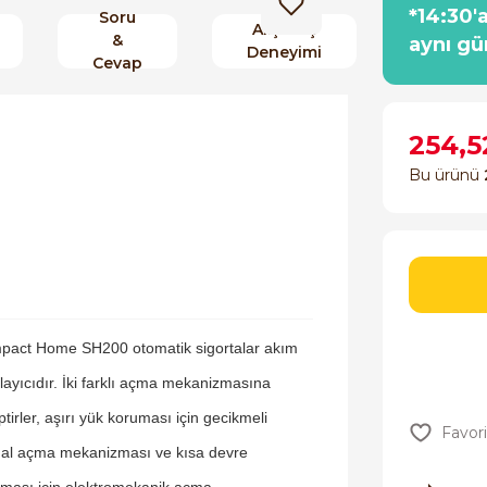
*14:30'
Soru
Alışveriş
&
aynı gü
Deneyimi
Cevap
254,5
Bu ürünü
pact Home SH200 otomatik sigortalar akım
rlayıcıdır. İki farklı açma mekanizmasına
ptirler, aşırı yük koruması için gecikmeli
al açma mekanizması ve kısa devre
ması için elektromekanik açma