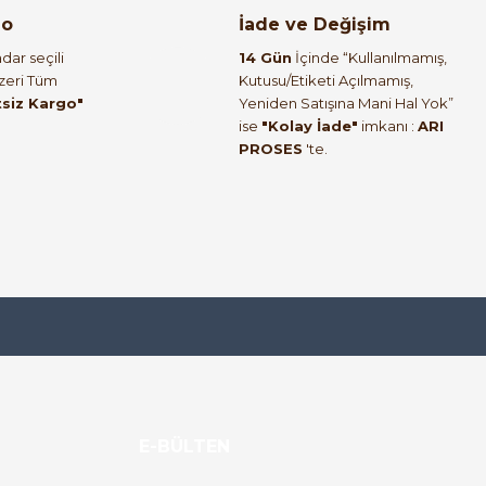
go
İade ve Değişim
dar seçili
14 Gün
İçinde “Kullanılmamış,
Üzeri Tüm
Kutusu/Etiketi Açılmamış,
tsiz Kargo"
Yeniden Satışına Mani Hal Yok”
ise
"Kolay İade"
imkanı :
ARI
PROSES
'te.
E-BÜLTEN