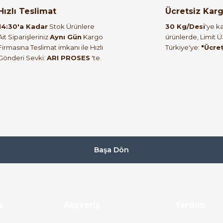
orulmamış.
 yapın!
Hızlı Teslimat
Ücretsiz Kar
14:30'a Kadar
Stok Ürünlere
30 Kg/Desi
'ye ka
Ait Siparişleriniz
Aynı Gün
Kargo
ürünlerde, Limit 
Firmasına Teslimat imkanı ile Hızlı
Türkiye'ye:
"Ücre
Gönderi Sevki:
ARI PROSES
'te.
Başa Dön
a
Alışveriş
Yardım