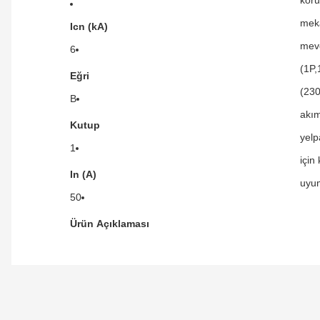
meka
Icn (kA)
mevc
6
(1P,
Eğri
(230
B
akım
Kutup
yelp
1
için
In (A)
uyum
50
Ürün Açıklaması
Orijinal kutusuyla ertesi gün ulaştı elimize.