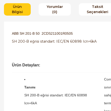
Ürün
Yorumlar
Taksit
Bilgisi
(0)
Seçenekleri
ABB SH 201-B 50 2CDS211001R0505
SH 200-B eğrisi standart: IEC/EN 60898 Icn=6kA
Ürün Detayları:
Com
Tanımı
sını
SH 200-B eğrisi standart: IEC/EN 60898
sahi
Icn=6kA
term
koru