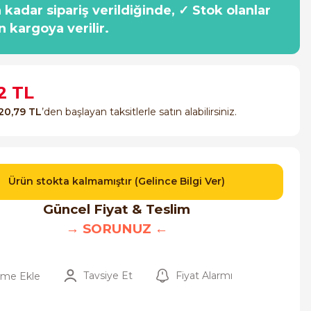
a kadar sipariş verildiğinde, ✓ Stok olanlar
n kargoya verilir.
2 TL
20,79 TL
’den başlayan taksitlerle satın alabilirsiniz.
Ürün stokta kalmamıştır (Gelince Bilgi Ver)
Güncel Fiyat & Teslim
→ SORUNUZ ←
Tavsiye Et
Fiyat Alarmı