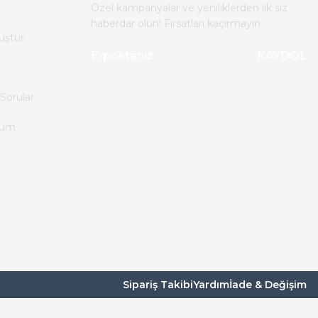
Özel kampanyalar ve yeniliklerden ilk siz
haberdar olun! Fırsatları kaçırmayın.
uştur
KAYDOL
Sorular
tum
Sipariş Takibi
Yardım
İade & Değişim