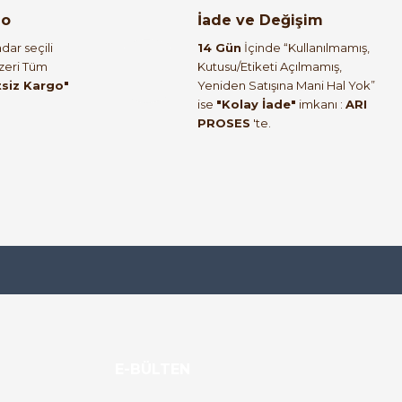
go
İade ve Değişim
dar seçili
14 Gün
İçinde “Kullanılmamış,
Üzeri Tüm
Kutusu/Etiketi Açılmamış,
tsiz Kargo"
Yeniden Satışına Mani Hal Yok”
ise
"Kolay İade"
imkanı :
ARI
PROSES
'te.
E-BÜLTEN