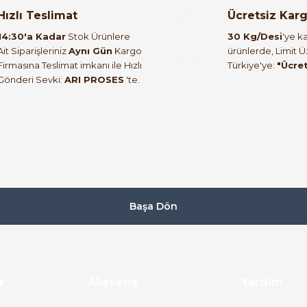
orulmamış.
 yapın!
Hızlı Teslimat
Ücretsiz Kar
14:30'a Kadar
Stok Ürünlere
30 Kg/Desi
'ye ka
Ait Siparişleriniz
Aynı Gün
Kargo
ürünlerde, Limit 
Firmasına Teslimat imkanı ile Hızlı
Türkiye'ye:
"Ücre
Gönderi Sevki:
ARI PROSES
'te.
Başa Dön
a
Alışveriş
Yardım