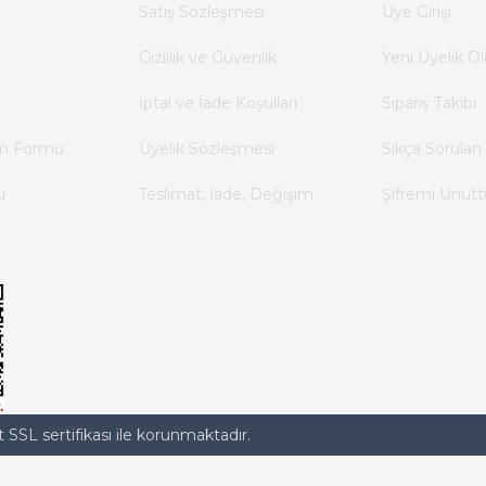
Satış Sözleşmesi
Üye Girişi
Gizlilik ve Güvenlik
Yeni Üyelik Ol
İptal ve İade Koşulları
Sipariş Takibi
im Formu
Üyelik Sözleşmesi
Sıkça Sorulan 
u
Teslimat, İade, Değişim
Şifremi Unut
t SSL sertifikası ile korunmaktadır.