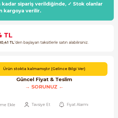
a kadar sipariş verildiğinde, ✓ Stok olanlar
n kargoya verilir.
4 TL
10,41 TL
’den başlayan taksitlerle satın alabilirsiniz.
Ürün stokta kalmamıştır (Gelince Bilgi Ver)
Güncel Fiyat & Teslim
→ SORUNUZ ←
Tavsiye Et
Fiyat Alarmı