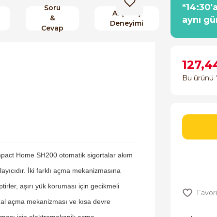
*14:30'
Soru
Alışveriş
&
aynı gü
Deneyimi
Cevap
127,4
Bu ürünü
pact Home SH200 otomatik sigortalar akım
rlayıcıdır. İki farklı açma mekanizmasına
ptirler, aşırı yük koruması için gecikmeli
al açma mekanizması ve kısa devre
ması için elektromekanik açma