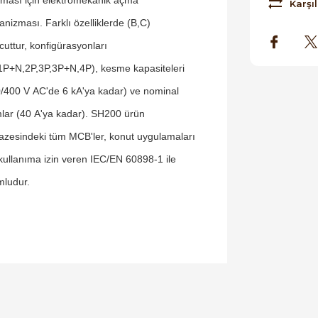
Karşıl
nizması. Farklı özelliklerde (B,C)
uttur, konfigürasyonları
1P+N,2P,3P,3P+N,4P), kesme kapasiteleri
/400 V AC'de 6 kA'ya kadar) ve nominal
lar (40 A'ya kadar). SH200 ürün
azesindeki tüm MCB'ler, konut uygulamaları
 kullanıma izin veren IEC/EN 60898-1 ile
ludur.