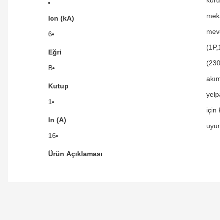
meka
Icn (kA)
mevc
6
(1P,
Eğri
(230
B
akım
Kutup
yelp
1
için
In (A)
uyum
16
Ürün Açıklaması
Orijinal kutusuyla ertesi gün ulaştı elimize.