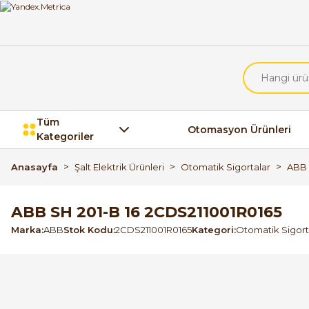
Tüm
Otomasyon Ürünleri
Kategoriler
Anasayfa
Şalt Elektrik Ürünleri
Otomatik Sigortalar
ABB 
ABB SH 201-B 16 2CDS211001R0165
Marka
ABB
Stok Kodu
2CDS211001R0165
Kategori
Otomatik Sigort