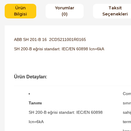
Ürün
Yorumlar
Taksit
Bilgisi
(0)
Seçenekleri
ABB SH 201-B 16 2CDS211001R0165
SH 200-B eğrisi standart: IEC/EN 60898 Icn=6kA
Ürün Detayları
:
Com
Tanımı
sını
SH 200-B eğrisi standart: IEC/EN 60898
sahi
Icn=6kA
term
koru