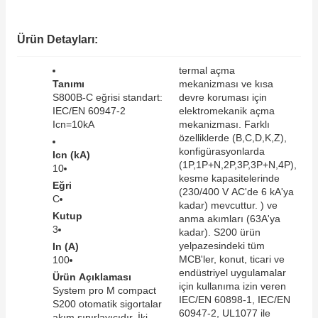
SIMATIC SAFETY
Kaynakları - UPS
Ürün Detayları:
SIMATIC TIA PORTAL HMI Yazılımları
re Kesiciler
termal açma
SIMATIC Yazılım Paketleri
Tanımı
mekanizması ve kısa
S800B-C eğrisi standart:
devre koruması için
IEC/EN 60947-2
elektromekanik açma
SIMOTION Hareket Kontrol Üniteleri
Icn=10kA
mekanizması. Farklı
özelliklerde (B,C,D,K,Z),
alterleri
SIRIUS SAFETY
konfigürasyonlarda
Icn (kA)
(1P,1P+N,2P,3P,3P+N,4P),
10
er Şalterleri
kesme kapasitelerinde
Eğri
WinCC Unified Runtime Yazılımları
(230/400 V AC'de 6 kA'ya
C
kadar) mevcuttur. ) ve
Kutup
anma akımları (63A'ya
3
kadar). S200 ürün
ler
yelpazesindeki tüm
In (A)
MCB'ler, konut, ticari ve
100
endüstriyel uygulamalar
Ürün Açıklaması
ı
için kullanıma izin veren
System pro M compact
IEC/EN 60898-1, IEC/EN
S200 otomatik sigortalar
umuşak Yol Vericiler
60947-2, UL1077 ile
akım sınırlayıcıdır. İki