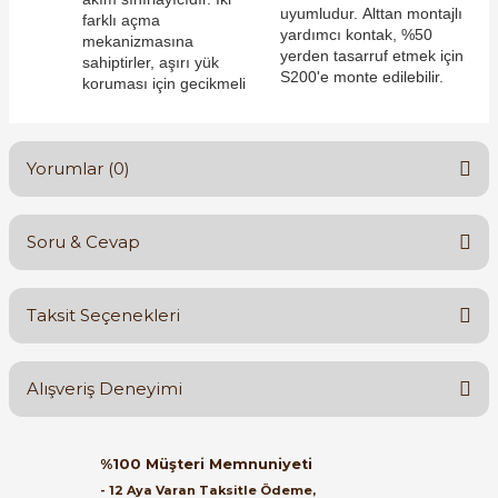
uyumludur. Alttan montajlı
farklı açma
yardımcı kontak, %50
mekanizmasına
yerden tasarruf etmek için
sahiptirler, aşırı yük
S200'e monte edilebilir.
koruması için gecikmeli
e Pako Şalterler
Yorumlar (0)
Soru & Cevap
Bu ürüne ilk yorumu siz yapın!
Taksit Seçenekleri
Yorum Yaz
Ürün hakkında henüz soru sorulmamış.
Alışveriş Deneyimi
Soru Sor
Orijinal kutusuyla ertesi gün
%100 Müşteri Memnuniyeti
ulaştı elimize. Teşekkürler.
- 12 Aya Varan Taksitle Ödeme,