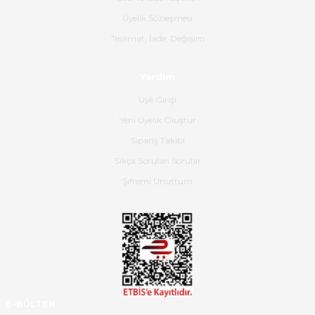
B... K... | 16/06/2026
Üyelik Sözleşmesi
Gerçekten harika ve etkileyici
Teslimat, İade, Değişim
olmuş, tam istediğim gibi. Ayrıca
satış personeline de güzel ve
Yardım
nazik ilgisi için teşekkür ederim.
Üye Girişi
Dima Kulalac | 18/05/2026
Yeni Üyelik Oluştur
Hızlı bir şekilde elimize ulaştı
Sipariş Takibi
güzel paketlenmişti
Sıkça Sorulan Sorular
B... K... | 16/05/2026
Şifremi Unuttum
Ürün iki gün içinde elime
ulaştı.Ürünün paketlenmesi
gayet başarılı hasarsız bir şekilde
teslim aldım. Bu konudaki
hassasiyetleri ve Ürünün kalitesi
için teşekkür ederim
E-BÜLTEN
C... K... | 16/05/2026