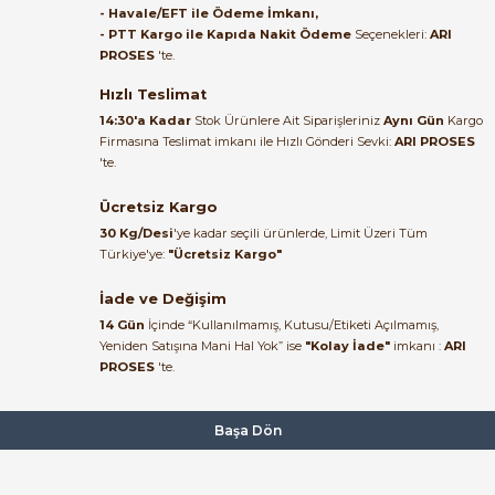
- Havale/EFT ile Ödeme İmkanı,
B... A... | 27/06/2026
- PTT Kargo ile Kapıda Nakit Ödeme
Seçenekleri:
ARI
PROSES
'te.
Satıcı ilgili ve çok yardım severdi
bundan mehmet bey ilgi ve
Hızlı Teslimat
alakası için teşekkür ederim
14:30'a Kadar
Stok Ürünlere Ait Siparişleriniz
Aynı Gün
Kargo
Firmasına Teslimat imkanı ile Hızlı Gönderi Sevki:
ARI PROSES
muhammed demirci |
'te.
22/06/2026
Ücretsiz Kargo
Ürün elime eksiksiz ve hasarsız
30 Kg/Desi
'ye kadar seçili ürünlerde, Limit Üzeri Tüm
ulaştı. Paketleme özenliydi,
Türkiye'ye:
"Ücretsiz Kargo"
alışveriş sürecinden memnun
kaldım.
İade ve Değişim
14 Gün
İçinde “Kullanılmamış, Kutusu/Etiketi Açılmamış,
Kemal Toktaş | 20/06/2026
Yeniden Satışına Mani Hal Yok” ise
"Kolay İade"
imkanı :
ARI
PROSES
'te.
Alışveriş süreci de hızlı ve
problemsiz geçti.
Başa Dön
Kemal Toktaş | 20/06/2026