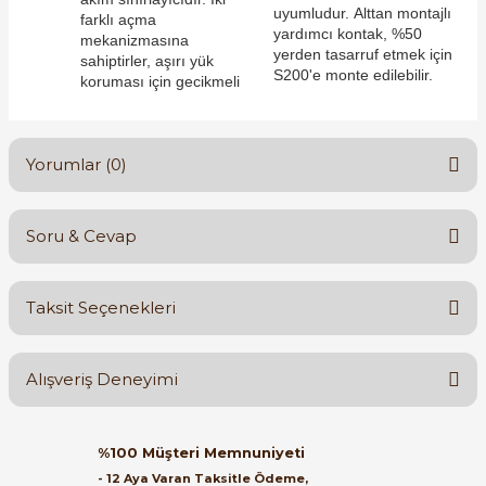
uyumludur. Alttan montajlı
farklı açma
yardımcı kontak, %50
mekanizmasına
yerden tasarruf etmek için
sahiptirler, aşırı yük
S200'e monte edilebilir.
koruması için gecikmeli
e Pako Şalterler
Yorumlar (0)
Soru & Cevap
Bu ürüne ilk yorumu siz yapın!
Taksit Seçenekleri
Yorum Yaz
Ürün hakkında henüz soru sorulmamış.
Alışveriş Deneyimi
Soru Sor
Orijinal kutusuyla ertesi gün
%100 Müşteri Memnuniyeti
ulaştı elimize. Teşekkürler.
- 12 Aya Varan Taksitle Ödeme,