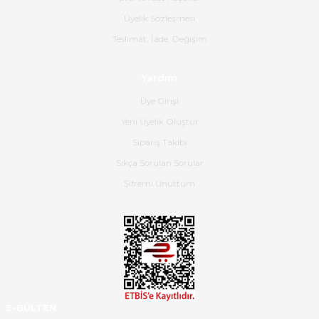
B... K... | 16/06/2026
Üyelik Sözleşmesi
Gerçekten harika ve etkileyici
Teslimat, İade, Değişim
olmuş, tam istediğim gibi. Ayrıca
satış personeline de güzel ve
Yardım
nazik ilgisi için teşekkür ederim.
Üye Girişi
Dima Kulalac | 18/05/2026
Yeni Üyelik Oluştur
Hızlı bir şekilde elimize ulaştı
Sipariş Takibi
güzel paketlenmişti
Sıkça Sorulan Sorular
B... K... | 16/05/2026
Şifremi Unuttum
Ürün iki gün içinde elime
ulaştı.Ürünün paketlenmesi
gayet başarılı hasarsız bir şekilde
teslim aldım. Bu konudaki
hassasiyetleri ve Ürünün kalitesi
için teşekkür ederim
E-BÜLTEN
C... K... | 16/05/2026