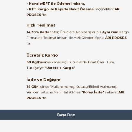
- Havale/EFT ile Ödeme İmkanı,
B... A... | 27/06/2026
- PTT Kargo ile Kapıda Nakit Ödeme
Seçenekleri:
ARI
PROSES
'te.
Satıcı ilgili ve çok yardım severdi
bundan mehmet bey ilgi ve
Hızlı Teslimat
alakası için teşekkür ederim
14:30'a Kadar
Stok Ürünlere Ait Siparişleriniz
Aynı Gün
Kargo
Firmasına Teslimat imkanı ile Hızlı Gönderi Sevki:
ARI PROSES
muhammed demirci |
'te.
22/06/2026
Ücretsiz Kargo
Ürün elime eksiksiz ve hasarsız
30 Kg/Desi
'ye kadar seçili ürünlerde, Limit Üzeri Tüm
ulaştı. Paketleme özenliydi,
Türkiye'ye:
"Ücretsiz Kargo"
alışveriş sürecinden memnun
kaldım.
İade ve Değişim
14 Gün
İçinde “Kullanılmamış, Kutusu/Etiketi Açılmamış,
Kemal Toktaş | 20/06/2026
Yeniden Satışına Mani Hal Yok” ise
"Kolay İade"
imkanı :
ARI
PROSES
'te.
Alışveriş süreci de hızlı ve
problemsiz geçti.
Başa Dön
Kemal Toktaş | 20/06/2026