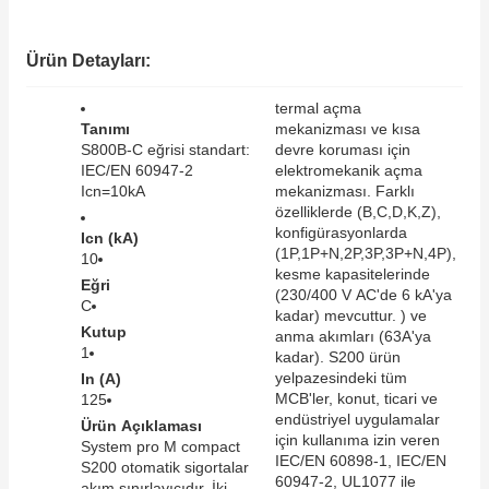
SIMATIC SAFETY
Kaynakları - UPS
Ürün Detayları:
SIMATIC TIA PORTAL HMI Yazılımları
re Kesiciler
termal açma
SIMATIC Yazılım Paketleri
Tanımı
mekanizması ve kısa
S800B-C eğrisi standart:
devre koruması için
IEC/EN 60947-2
elektromekanik açma
SIMOTION Hareket Kontrol Üniteleri
Icn=10kA
mekanizması. Farklı
özelliklerde (B,C,D,K,Z),
alterleri
SIRIUS SAFETY
konfigürasyonlarda
Icn (kA)
(1P,1P+N,2P,3P,3P+N,4P),
10
er Şalterleri
kesme kapasitelerinde
Eğri
WinCC Unified Runtime Yazılımları
(230/400 V AC'de 6 kA'ya
C
kadar) mevcuttur. ) ve
Kutup
anma akımları (63A'ya
1
kadar). S200 ürün
ler
yelpazesindeki tüm
In (A)
MCB'ler, konut, ticari ve
125
endüstriyel uygulamalar
Ürün Açıklaması
ı
için kullanıma izin veren
System pro M compact
IEC/EN 60898-1, IEC/EN
S200 otomatik sigortalar
umuşak Yol Vericiler
60947-2, UL1077 ile
akım sınırlayıcıdır. İki