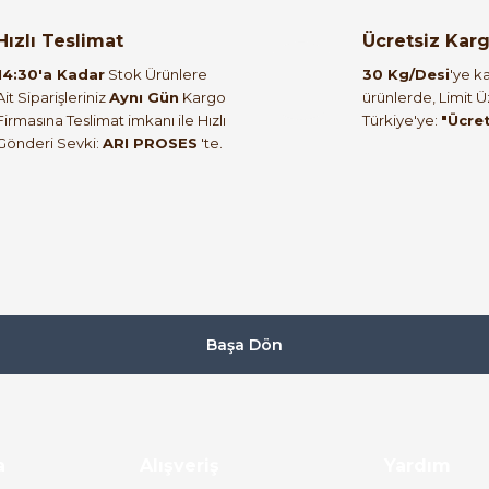
orulmamış.
 yapın!
Hızlı Teslimat
Ücretsiz Kar
14:30'a Kadar
Stok Ürünlere
30 Kg/Desi
'ye ka
Ait Siparişleriniz
Aynı Gün
Kargo
ürünlerde, Limit 
Firmasına Teslimat imkanı ile Hızlı
Türkiye'ye:
"Ücre
Gönderi Sevki:
ARI PROSES
'te.
Başa Dön
a
Alışveriş
Yardım