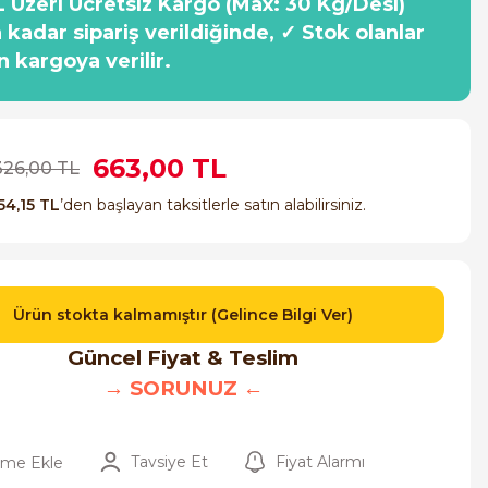
 Üzeri Ücretsiz Kargo (Max: 30 Kg/Desi)
a kadar sipariş verildiğinde, ✓ Stok olanlar
n kargoya verilir.
663,00 TL
.326,00 TL
54,15 TL
’den başlayan taksitlerle satın alabilirsiniz.
Ürün stokta kalmamıştır (Gelince Bilgi Ver)
Güncel Fiyat & Teslim
→ SORUNUZ ←
Tavsiye Et
Fiyat Alarmı