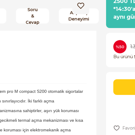
2500 TL
*14:30'
Soru
Alışveriş
&
aynı gü
Deneyimi
Cevap
1
%50
Bu ürünü
em pro M compact S200 otomatik sigortalar
 sınırlayıcıdır. İki farklı açma
nizmasına sahiptirler, aşırı yük koruması
 gecikmeli termal açma mekanizması ve kısa
e koruması için elektromekanik açma