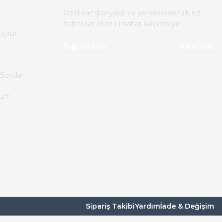
Özel kampanyalar ve yeniliklerden ilk siz
haberdar olun! Fırsatları kaçırmayın.
uştur
KAYDOL
Sorular
tum
Sipariş Takibi
Yardım
İade & Değişim