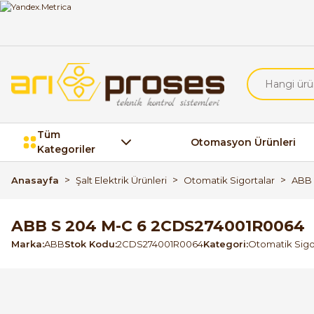
Tüm
Otomasyon Ürünleri
Kategoriler
Anasayfa
Şalt Elektrik Ürünleri
Otomatik Sigortalar
ABB 
ABB S 204 M-C 6 2CDS274001R0064
Marka
ABB
Stok Kodu
2CDS274001R0064
Kategori
Otomatik Sigo