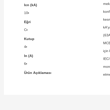
meka
Icn (kA)
konf
10
kesm
Eğri
kA'y
C
(63A
Kutup
MCB'
4
için
In (A)
IEC/
6
mont
Ürün Açıklaması
etme
Orijinal kutusuyla ertesi gün ulaştı elimize.