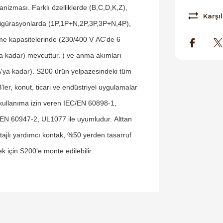
nizması. Farklı özelliklerde (B,C,D,K,Z),
Karşıl
igürasyonlarda (1P,1P+N,2P,3P,3P+N,4P),
e kapasitelerinde (230/400 V AC'de 6
a kadar) mevcuttur. ) ve anma akımları
'ya kadar). S200 ürün yelpazesindeki tüm
ler, konut, ticari ve endüstriyel uygulamalar
 kullanıma izin veren IEC/EN 60898-1,
EN 60947-2, UL1077 ile uyumludur. Alttan
ajlı yardımcı kontak, %50 yerden tasarruf
k için S200'e monte edilebilir.