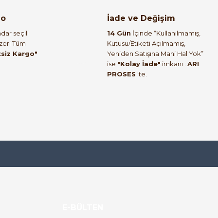
go
İade ve Değişim
dar seçili
14 Gün
İçinde “Kullanılmamış,
Üzeri Tüm
Kutusu/Etiketi Açılmamış,
tsiz Kargo"
Yeniden Satışına Mani Hal Yok”
ise
"Kolay İade"
imkanı :
ARI
PROSES
'te.
E-BÜLTEN