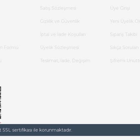
Satış Sözleşmesi
Üye Girişi
Gizlilik ve Güvenlik
Yeni Üyelik Ol
İptal ve İade Koşulları
Sipariş Takibi
im Formu
Üyelik Sözleşmesi
Sıkça Sorulan 
u
Teslimat, İade, Değişim
Şifremi Unut
t SSL sertifikası ile korunmaktadır.