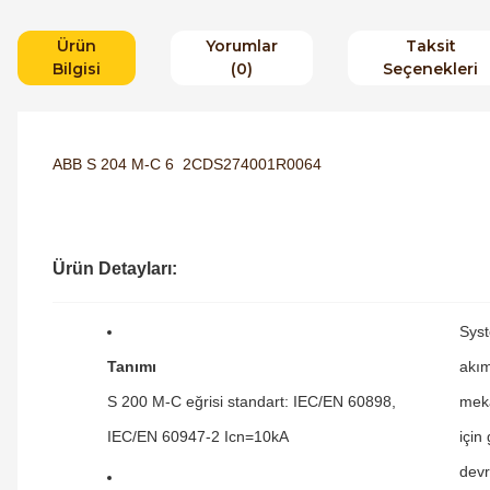
Ürün
Yorumlar
Taksit
Bilgisi
(0)
Seçenekleri
ABB S 204 M-C 6 2CDS274001R0064
Ürün Detayları:
Syst
Tanımı
akım
S 200 M-C eğrisi standart: IEC/EN 60898,
meka
IEC/EN 60947-2 Icn=10kA
için
devr