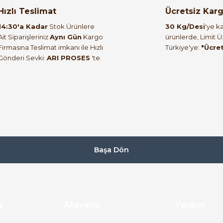
orulmamış.
 yapın!
Hızlı Teslimat
Ücretsiz Kar
14:30'a Kadar
Stok Ürünlere
30 Kg/Desi
'ye ka
Ait Siparişleriniz
Aynı Gün
Kargo
ürünlerde, Limit 
Firmasına Teslimat imkanı ile Hızlı
Türkiye'ye:
"Ücre
Gönderi Sevki:
ARI PROSES
'te.
Başa Dön
a
Alışveriş
Yardım