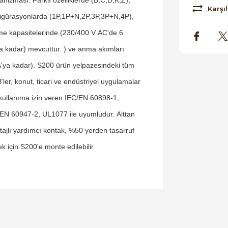
Karşıl
igürasyonlarda (1P,1P+N,2P,3P,3P+N,4P),
e kapasitelerinde (230/400 V AC'de 6
a kadar) mevcuttur. ) ve anma akımları
'ya kadar). S200 ürün yelpazesindeki tüm
ler, konut, ticari ve endüstriyel uygulamalar
 kullanıma izin veren IEC/EN 60898-1,
EN 60947-2, UL1077 ile uyumludur. Alttan
ajlı yardımcı kontak, %50 yerden tasarruf
k için S200'e monte edilebilir.