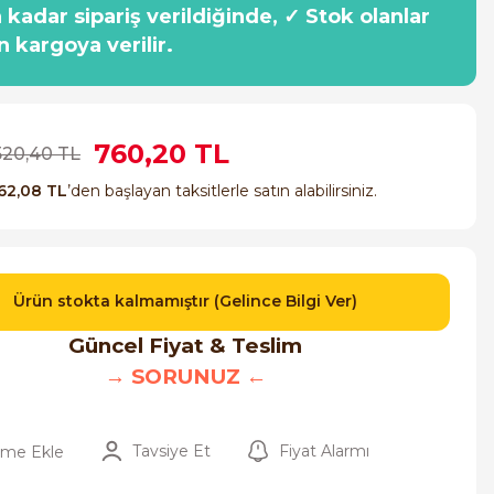
a kadar sipariş verildiğinde, ✓ Stok olanlar
n kargoya verilir.
760,20 TL
.520,40 TL
62,08 TL
’den başlayan taksitlerle satın alabilirsiniz.
Ürün stokta kalmamıştır (Gelince Bilgi Ver)
Güncel Fiyat & Teslim
→ SORUNUZ ←
Tavsiye Et
Fiyat Alarmı