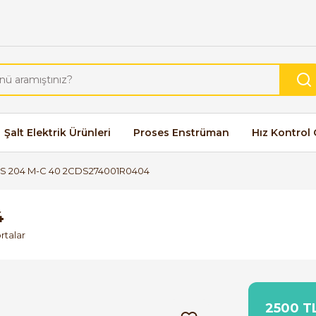
Şalt Elektrik Ürünleri
Proses Enstrüman
Hız Kontrol 
S 204 M-C 40 2CDS274001R0404
4
rtalar
2500 TL