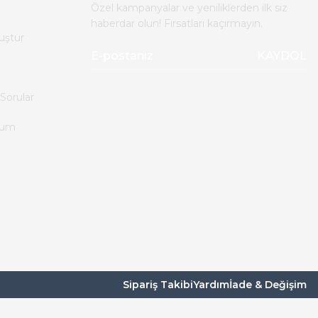
Özel kampanyalar ve yeniliklerden ilk siz
haberdar olun! Fırsatları kaçırmayın.
uştur
KAYDOL
Sorular
tum
Sipariş Takibi
Yardım
İade & Değişim