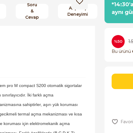
*14:30'
Soru
Alışveriş
&
aynı gü
Deneyimi
Cevap
1
%50
Bu ürünü
em pro M compact S200 otomatik sigortalar
 sınırlayıcıdır. İki farklı açma
nizmasına sahiptirler, aşırı yük koruması
 gecikmeli termal açma mekanizması ve kısa
e koruması için elektromekanik açma
nizması. Farklı özelliklerde (B,C,D,K,Z),