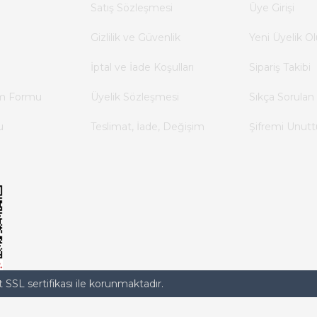
Satış Sözleşmesi
Üye Girişi
Gizlilik ve Güvenlik
Yeni Üyelik Ol
İptal ve İade Koşulları
Sipariş Takibi
im Formu
Üyelik Sözleşmesi
Sıkça Sorulan 
u
Teslimat, İade, Değişim
Şifremi Unut
t SSL sertifikası ile korunmaktadır.