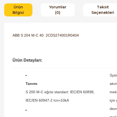
Ürün
Yorumlar
Taksit
Bilgisi
(0)
Seçenekleri
ABB S 204 M-C 40 2CDS274001R0404
Ürün Detayları:
Syst
Tanımı
akım
S 200 M-C eğrisi standart: IEC/EN 60898,
meka
IEC/EN 60947-2 Icn=10kA
için
devr
meka