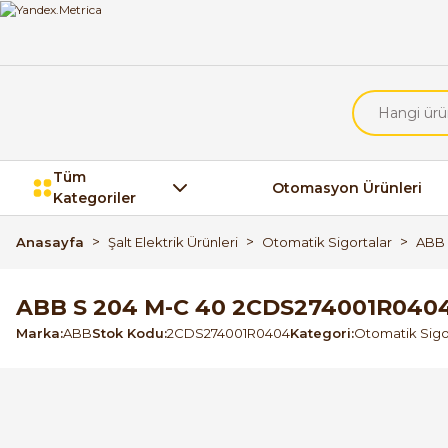
Tüm
Otomasyon Ürünleri
Kategoriler
Anasayfa
Şalt Elektrik Ürünleri
Otomatik Sigortalar
ABB 
ABB S 204 M-C 40 2CDS274001R040
Marka
ABB
Stok Kodu
2CDS274001R0404
Kategori
Otomatik Sigo