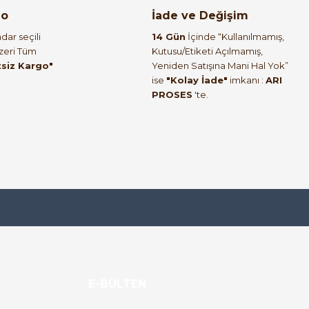
go
İade ve Değişim
dar seçili
14 Gün
İçinde “Kullanılmamış,
Üzeri Tüm
Kutusu/Etiketi Açılmamış,
tsiz Kargo"
Yeniden Satışına Mani Hal Yok”
ise
"Kolay İade"
imkanı :
ARI
PROSES
'te.
E-BÜLTEN