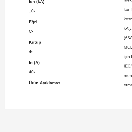
Icn (kA)
konf
10
kesm
Eğri
kA'y
C
(63A
Kutup
MCB'
4
için
In (A)
IEC/
40
mont
Ürün Açıklaması
etme
Orijinal kutusuyla ertesi gün ulaştı elimize.