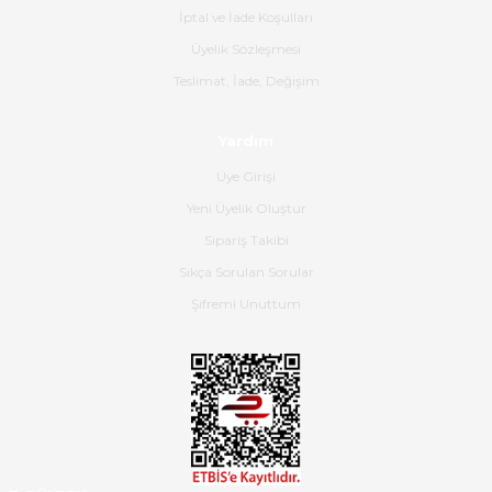
İptal ve İade Koşulları
B... K... | 16/06/2026
Üyelik Sözleşmesi
Gerçekten harika ve etkileyici
Teslimat, İade, Değişim
olmuş, tam istediğim gibi. Ayrıca
satış personeline de güzel ve
Yardım
nazik ilgisi için teşekkür ederim.
Üye Girişi
Dima Kulalac | 18/05/2026
Yeni Üyelik Oluştur
Hızlı bir şekilde elimize ulaştı
Sipariş Takibi
güzel paketlenmişti
Sıkça Sorulan Sorular
B... K... | 16/05/2026
Şifremi Unuttum
Ürün iki gün içinde elime
ulaştı.Ürünün paketlenmesi
gayet başarılı hasarsız bir şekilde
teslim aldım. Bu konudaki
hassasiyetleri ve Ürünün kalitesi
için teşekkür ederim