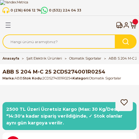
Geri Dön
Geri Dön
Geri Dön
Geri Dön
0 (216) 606 12 74
0 (532) 224 04 33
strümanı
 Cihazları
k Ürünleri
Flowmetre Debimetre
Manometreler
Termometreler
ABB Motor Sürücüleri
SIEMENS Motor Sürücüleri
INVT Motor Sürücüleri
HNC Motor Sürücüleri
Shihlin Motor Sürücüleri
Schneider Motor Sürücüler
Otomatik Sigortalar
Astronomik Zaman Rölesi
Aydınlatma
Güç Kaynakları (Power Supp
KABLO
Pano
Otomasyon Ürünleri
tteri
ücüleri
alar
nleri
Coriolis Mass Flowmeter | Kütlesel Debi
Gliserinli Manometreler
Alttan Bağlantılı Termometreler
ACH580
Simatic Micro Drive
INVT GD28
HNC Electric HV100 Serisi
Shihlin SL3 Serisi Motor Sürücüleri
Schneider Altivar 310 Serisi
B Tipi Otomatik Sigortalar
Zaman Rölesi
Led Trafoları
DC-DC Converter / Çevirici
KUMANDA KABLOLARI
El Aletleri
Endüstriyel Sensörler
imetre
 Sürücüleri
ay Klemensler (Fuse Terminal Blocks)
Elektro Manyetik Debimetre
Kuru Tip Standart Manometreler
Arkadan Çıkışlı Termometreler
ACS355
Sinamics G120 Fan, Pompa ve Kompres
INVT GD27
Shihlin SC3 Serisi Motor Sürücüleri
C Tipi Otomatik Sigortalar
PVC İzoleli Çok Damarlı Bakır Kablolar 
Sarf Malzemeler
SIMATIC S7-1200 G2 (Yeni Nesil PLC Seris
Anasayfa
Şalt Elektrik Ürünleri
Otomatik Sigortalar
ABB S 204 M-C 2
Uygulamaları İçin Sürücüler
H05VV-F, TTR
iye
ücüleri
 DIN Ray Klemensler (PUSH-IN / PUSH-
Thermal Mass Flowmeter | Termal Kütl
Paslanmaz Manometreler (Komple Pas
ACS380
INVT GD200A
Sıva Altı Sigorta Kutuları - Panoları
Endüstriyel ETHERNET Switch
ABB S 204 M-C 25 2CDS274001R0254
Çözümleri
Sinamics G120 Hız Kontrol Cihazları
PVC İzoleli Kablolar - H05V-K, H07V-K 
Marka
ABB
Stok Kodu
2CDS274001R0254
Kategori
Otomatik Sigortalar
(VDE)
ücüleri
ACQ580
INVT GD300-21
HMI
esiciler
Sinamics G120C Kompakt Hız Kontrol Ci
PVC İzoleli Kablolar - H07V-U, H07V-R (
(VDE)
ücüleri
ACS150
GD10
LOGO! Lojik Modülleri
man Rölesi
Sinamics G120X Kompakt Hız Kontrol Ci
2500 TL Üzeri Ücretsiz Kargo (Max: 30 Kg/Desi)
Sinyal Kabloları
*14:30'a kadar sipariş verildiğinde, ✓ Stok olanlar
 Göstergesi / ByPass Level Gauge
Sürücüleri
ACS180 Makine Sürücüleri
GD350A
SIMATIC Endüstriyel Bilgisayarlar ve Mo
Sinamics G130
aynı gün kargoya verilir.
r Sürücüleri
ACS310
INVT GD20
SIMATIC Endüstriyel Box PC'ler
Sinamics S110 ve S120 Kompakt Sürücü 