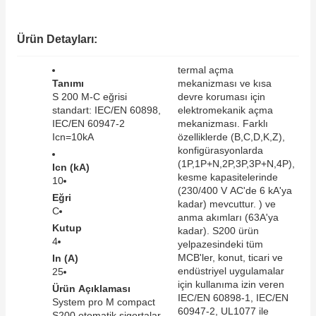
SIMATIC SAFETY
Kaynakları - UPS
Ürün Detayları:
SIMATIC TIA PORTAL HMI Yazılımları
re Kesiciler
termal açma
SIMATIC Yazılım Paketleri
Tanımı
mekanizması ve kısa
S 200 M-C eğrisi
devre koruması için
standart: IEC/EN 60898,
elektromekanik açma
SIMOTION Hareket Kontrol Üniteleri
IEC/EN 60947-2
mekanizması. Farklı
Icn=10kA
özelliklerde (B,C,D,K,Z),
alterleri
SIRIUS SAFETY
konfigürasyonlarda
(1P,1P+N,2P,3P,3P+N,4P),
Icn (kA)
er Şalterleri
kesme kapasitelerinde
10
WinCC Unified Runtime Yazılımları
(230/400 V AC'de 6 kA'ya
Eğri
kadar) mevcuttur. ) ve
C
anma akımları (63A'ya
Kutup
kadar). S200 ürün
4
ler
yelpazesindeki tüm
MCB'ler, konut, ticari ve
In (A)
endüstriyel uygulamalar
25
ı
için kullanıma izin veren
Ürün Açıklaması
IEC/EN 60898-1, IEC/EN
System pro M compact
umuşak Yol Vericiler
60947-2, UL1077 ile
S200 otomatik sigortalar