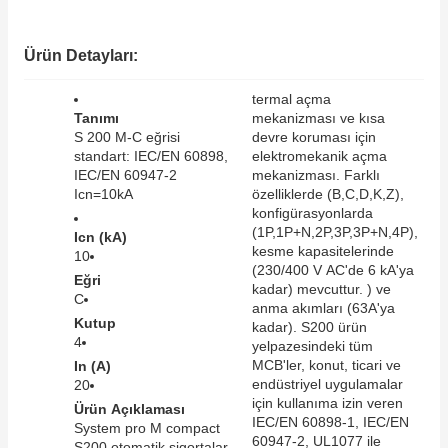
SIMATIC SAFETY
Kaynakları - UPS
Ürün Detayları:
SIMATIC TIA PORTAL HMI Yazılımları
re Kesiciler
termal açma
SIMATIC Yazılım Paketleri
Tanımı
mekanizması ve kısa
S 200 M-C eğrisi
devre koruması için
standart: IEC/EN 60898,
elektromekanik açma
SIMOTION Hareket Kontrol Üniteleri
IEC/EN 60947-2
mekanizması. Farklı
Icn=10kA
özelliklerde (B,C,D,K,Z),
alterleri
SIRIUS SAFETY
konfigürasyonlarda
(1P,1P+N,2P,3P,3P+N,4P),
Icn (kA)
er Şalterleri
kesme kapasitelerinde
10
WinCC Unified Runtime Yazılımları
(230/400 V AC'de 6 kA'ya
Eğri
kadar) mevcuttur. ) ve
C
anma akımları (63A'ya
Kutup
kadar). S200 ürün
4
ler
yelpazesindeki tüm
MCB'ler, konut, ticari ve
In (A)
endüstriyel uygulamalar
20
ı
için kullanıma izin veren
Ürün Açıklaması
IEC/EN 60898-1, IEC/EN
System pro M compact
umuşak Yol Vericiler
60947-2, UL1077 ile
S200 otomatik sigortalar