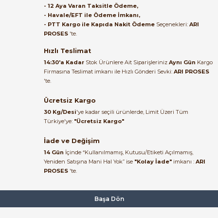
- 12 Aya Varan Taksitle Ödeme,
- Havale/EFT ile Ödeme İmkanı,
B... A... | 27/06/2026
- PTT Kargo ile Kapıda Nakit Ödeme
Seçenekleri:
ARI
PROSES
'te.
Satıcı ilgili ve çok yardım severdi
bundan mehmet bey ilgi ve
Hızlı Teslimat
alakası için teşekkür ederim
14:30'a Kadar
Stok Ürünlere Ait Siparişleriniz
Aynı Gün
Kargo
Firmasına Teslimat imkanı ile Hızlı Gönderi Sevki:
ARI PROSES
muhammed demirci |
'te.
22/06/2026
Ücretsiz Kargo
Ürün elime eksiksiz ve hasarsız
30 Kg/Desi
'ye kadar seçili ürünlerde, Limit Üzeri Tüm
ulaştı. Paketleme özenliydi,
Türkiye'ye:
"Ücretsiz Kargo"
alışveriş sürecinden memnun
kaldım.
İade ve Değişim
14 Gün
İçinde “Kullanılmamış, Kutusu/Etiketi Açılmamış,
Kemal Toktaş | 20/06/2026
Yeniden Satışına Mani Hal Yok” ise
"Kolay İade"
imkanı :
ARI
PROSES
'te.
Alışveriş süreci de hızlı ve
problemsiz geçti.
Başa Dön
Kemal Toktaş | 20/06/2026