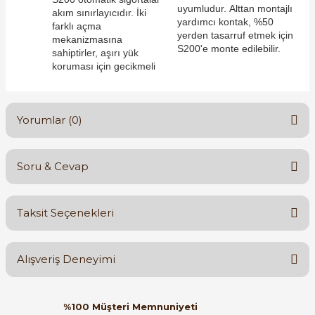
uyumludur. Alttan montajlı
akım sınırlayıcıdır. İki
yardımcı kontak, %50
farklı açma
yerden tasarruf etmek için
mekanizmasına
S200'e monte edilebilir.
sahiptirler, aşırı yük
koruması için gecikmeli
e Pako Şalterler
Yorumlar (0)
Soru & Cevap
Bu ürüne ilk yorumu siz yapın!
Taksit Seçenekleri
Yorum Yaz
Ürün hakkında henüz soru sorulmamış.
Alışveriş Deneyimi
Soru Sor
Orijinal kutusuyla ertesi gün
%100 Müşteri Memnuniyeti
ulaştı elimize. Teşekkürler.