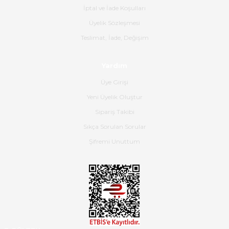
İptal ve İade Koşulları
B... K... | 16/06/2026
Üyelik Sözleşmesi
Gerçekten harika ve etkileyici
Teslimat, İade, Değişim
olmuş, tam istediğim gibi. Ayrıca
satış personeline de güzel ve
Yardım
nazik ilgisi için teşekkür ederim.
Üye Girişi
Dima Kulalac | 18/05/2026
Yeni Üyelik Oluştur
Hızlı bir şekilde elimize ulaştı
Sipariş Takibi
güzel paketlenmişti
Sıkça Sorulan Sorular
B... K... | 16/05/2026
Şifremi Unuttum
Ürün iki gün içinde elime
ulaştı.Ürünün paketlenmesi
gayet başarılı hasarsız bir şekilde
teslim aldım. Bu konudaki
hassasiyetleri ve Ürünün kalitesi
için teşekkür ederim