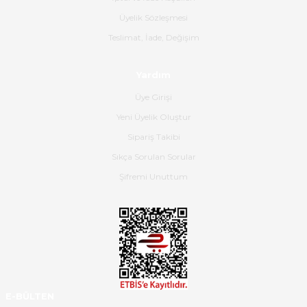
B... K... | 16/06/2026
Üyelik Sözleşmesi
Gerçekten harika ve etkileyici
Teslimat, İade, Değişim
olmuş, tam istediğim gibi. Ayrıca
satış personeline de güzel ve
Yardım
nazik ilgisi için teşekkür ederim.
Üye Girişi
Dima Kulalac | 18/05/2026
Yeni Üyelik Oluştur
Hızlı bir şekilde elimize ulaştı
Sipariş Takibi
güzel paketlenmişti
Sıkça Sorulan Sorular
B... K... | 16/05/2026
Şifremi Unuttum
Ürün iki gün içinde elime
ulaştı.Ürünün paketlenmesi
gayet başarılı hasarsız bir şekilde
teslim aldım. Bu konudaki
hassasiyetleri ve Ürünün kalitesi
için teşekkür ederim
E-BÜLTEN
C... K... | 16/05/2026