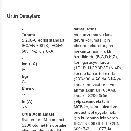
SIMATIC SAFETY
Kaynakları - UPS
Ürün Detayları:
SIMATIC TIA PORTAL HMI Yazılımları
re Kesiciler
termal açma
SIMATIC Yazılım Paketleri
Tanımı
mekanizması ve kısa
S 200-C eğrisi standart:
devre koruması için
IEC/EN 60898, IEC/EN
elektromekanik açma
SIMOTION Hareket Kontrol Üniteleri
60947-2 Icn=6kA
mekanizması. Farklı
özelliklerde (B,C,D,K,Z),
alterleri
SIRIUS SAFETY
konfigürasyonlarda
Icn (kA)
(1P,1P+N,2P,3P,3P+N,4P),
6
er Şalterleri
kesme kapasitelerinde
Eğri
WinCC Unified Runtime Yazılımları
(230/400 V AC'de 6 kA'ya
C
kadar) mevcuttur. ) ve
Kutup
anma akımları (63A'ya
4
kadar). S200 ürün
ler
yelpazesindeki tüm
In (A)
MCB'ler, konut, ticari ve
63
endüstriyel uygulamalar
Ürün Açıklaması
ı
için kullanıma izin veren
System pro M compact
IEC/EN 60898-1, IEC/EN
S200 otomatik sigortalar
umuşak Yol Vericiler
60947-2, UL1077 ile
akım sınırlayıcıdır. İki