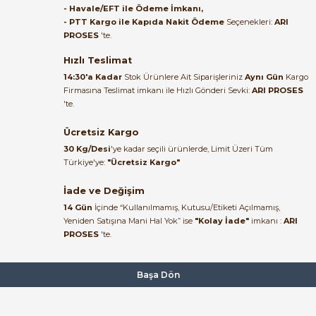
- Havale/EFT ile Ödeme İmkanı,
B... A... | 27/06/2026
- PTT Kargo ile Kapıda Nakit Ödeme
Seçenekleri:
ARI
PROSES
'te.
Satıcı ilgili ve çok yardım severdi
bundan mehmet bey ilgi ve
Hızlı Teslimat
alakası için teşekkür ederim
14:30'a Kadar
Stok Ürünlere Ait Siparişleriniz
Aynı Gün
Kargo
Firmasına Teslimat imkanı ile Hızlı Gönderi Sevki:
ARI PROSES
muhammed demirci |
'te.
22/06/2026
Ücretsiz Kargo
Ürün elime eksiksiz ve hasarsız
30 Kg/Desi
'ye kadar seçili ürünlerde, Limit Üzeri Tüm
ulaştı. Paketleme özenliydi,
Türkiye'ye:
"Ücretsiz Kargo"
alışveriş sürecinden memnun
kaldım.
İade ve Değişim
14 Gün
İçinde “Kullanılmamış, Kutusu/Etiketi Açılmamış,
Kemal Toktaş | 20/06/2026
Yeniden Satışına Mani Hal Yok” ise
"Kolay İade"
imkanı :
ARI
PROSES
'te.
Alışveriş süreci de hızlı ve
problemsiz geçti.
Başa Dön
Kemal Toktaş | 20/06/2026