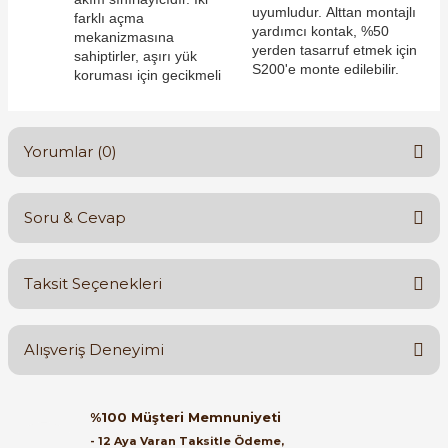
uyumludur. Alttan montajlı
farklı açma
yardımcı kontak, %50
mekanizmasına
yerden tasarruf etmek için
sahiptirler, aşırı yük
S200'e monte edilebilir.
koruması için gecikmeli
e Pako Şalterler
Yorumlar (0)
Soru & Cevap
Bu ürüne ilk yorumu siz yapın!
Taksit Seçenekleri
Yorum Yaz
Ürün hakkında henüz soru sorulmamış.
Alışveriş Deneyimi
Soru Sor
Orijinal kutusuyla ertesi gün
%100 Müşteri Memnuniyeti
ulaştı elimize. Teşekkürler.
- 12 Aya Varan Taksitle Ödeme,